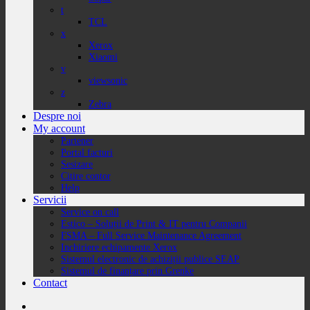
t
TCL
x
Xerox
Xiaomi
v
viewsonic
z
Zebra
Despre noi
My account
Partener
Portal facturi
Sesizare
Citire contor
Help
Servicii
Service on call
Estico – Soluții de Print & IT pentru Companii
FSMA – Full Service Maintenance Agreement
Inchiriere echipamente Xerox
Sistemul electronic de achiziții publice SEAP
Sistemul de finanțare prin Grenke
Contact