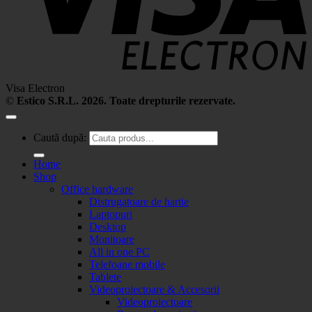
Visa Electron
©
Estico S.R.L. 2026. Toate drepturile rezervate.
Caută după:
Home
Shop
Office hardware
Distrugatoare de hartie
Laptopuri
Desktop
Monitoare
All in one PC
Telefoane mobile
Tablete
Videoproiectoare & Accesorii
Videoproiectoare