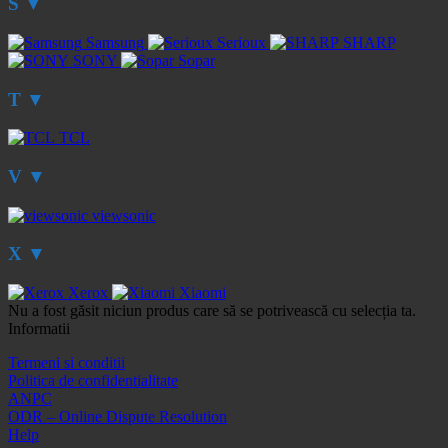
S
▼
Samsung
Serioux
SHARP
SONY
Sopar
T
▼
TCL
V
▼
viewsonic
X
▼
Xerox
Xiaomi
Nu a fost găsit niciun produs care să se potrivească cu selecția ta.
Informatii
Termeni si conditii
Politica de confidentialitate
ANPC
ODR – Online Dispute Resolution
Help