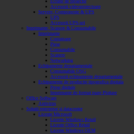
Ecrane de proiectie
Accesorii videoproiectoare
Servere, Componente & UPS
UPS
Accesorii UPS-uri
Imprimante, Scanere & Consumabile
Imprimante
Copiatoare
Piese
Consumabile
Scanere
Networking
Echipamente departamentale
Consumabile OSG
Accesorii echipamente departamentale
Echipamente de productie tipografica digitala
Prese digitale
Imprimante de format mare Plottare
Office Software
Antivirus
Solutii enterprise si datacenter
Licente Microsoft
Licente Windows Retail
Licente Office Retail
Licente Windows OEM