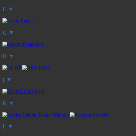
E
▼
Epson
G
▼
Gigabyte
H
▼
HP
HSM
I
▼
INEPRO
K
▼
Konica Minolta
Kyocera
L
▼