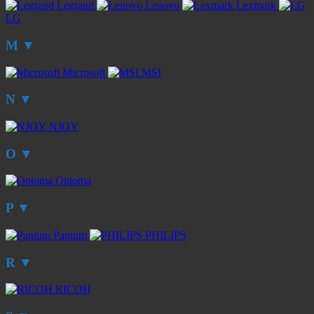
Legrand
Lenovo
Lexmark
LG
M
▼
Microsoft
MSI
N
▼
NJOY
O
▼
Optoma
P
▼
Pantum
PHILIPS
R
▼
RICOH