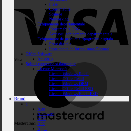
Piese
Consumabile
Scanere
Networking
Echipamente departamentale
Consumabile OSG
Accesorii echipamente departamentale
Echipamente de productie tipografica digitala
Prese digitale
Imprimante de format mare Plottare
Office Software
Antivirus
Visa
Solutii enterprise si datacenter
Licente Microsoft
Licente Windows Retail
Licente Office Retail
Licente Windows OEM
Licente Office Retail ESD
Licente Windows Retail ESD
Brand
a
Acer
Alienware
AOC
MasterCard
APC
Apple