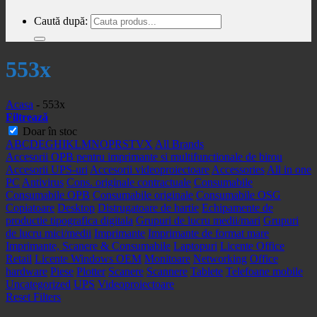
Caută după:
553x
Acasa
-
553x
Filtrează
Doar în stoc
A
B
C
D
E
G
H
I
K
L
M
N
O
P
R
S
T
V
X
All Brands
Accesorii OPB pentru imprimante si multifunctionale de birou
Accesorii UPS-uri
Accesorii videoproiectoare
Accessories
All in one
PC
Antivirus
Cons. originale contractuale
Consumabile
Consumabile OPB
Consumabile originale
Consumabile OSG
Copiatoare
Desktop
Distrugatoare de hartie
Echipamente de
productie tipografica digitala
Grupuri de lucru medii/mari
Grupuri
de lucru mici/medii
Imprimante
Imprimante de format mare
Imprimante, Scanere & Consumabile
Laptopuri
Licente Office
Retail
Licente Windows OEM
Monitoare
Networking
Office
hardware
Piese
Plotter
Scanere
Scannere
Tablete
Telefoane mobile
Uncategorized
UPS
Videoproiectoare
Reset Filters