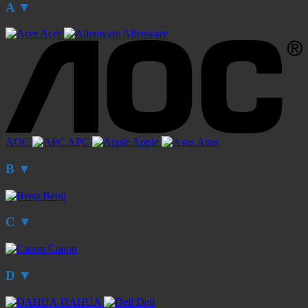
A
▼
Acer
Alienware
AOC
APC
Apple
Asus
B
▼
Benq
C
▼
Canon
D
▼
DAHUA
Dell