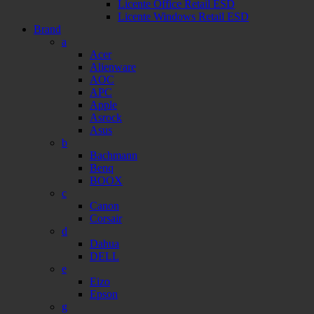
Licente Office Retail ESD
Licente Windows Retail ESD
Brand
a
Acer
Alienware
AOC
APC
Apple
Asrock
Asus
b
Bachmann
Benq
BOOX
c
Canon
Corsair
d
Dahua
DELL
e
Eizo
Epson
g