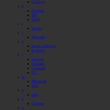
Gigabyte
h
Horizon
HP
HSM
i
Inepro
j
Jetworld
k
Konica Minolta
Kyocera
l
Lenovo
Legrand
Lexmark
LG
m
Microsoft
MSI
n
nJoy
o
Optoma
p