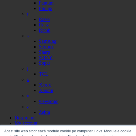
Pantum
Philips
r
Razer
Renz
Ricoh
s
Samsung
Serioux
Sharp
SONY
Sopar
t
TCL
x
Xerox
Xiaomi
v
viewsonic
z
Zebra
Despre noi
My account
Partener
Acest site web stochează module cookie pe computerul dvs. Modulele cookie
Portal facturi