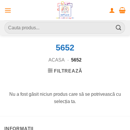
Skip
to
content
Caută
după:
5652
ACASA
-
5652
FILTREAZĂ
Nu a fost găsit niciun produs care să se potrivească cu
selecția ta.
INFORMATII