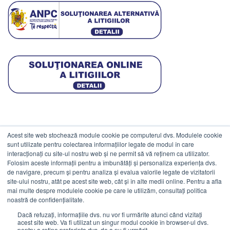
Acest site web stochează module cookie pe computerul dvs. Modulele cookie
DATE COMERCIALE
sunt utilizate pentru colectarea informațiilor legate de modul în care
interacționați cu site-ul nostru web și ne permit să vă reținem ca utilizator.
Folosim aceste informații pentru a îmbunătăți și personaliza experiența dvs.
ESTICO S.R.L.
de navigare, precum și pentru analiza și evalua valorile legate de vizitatorii
CIF: RO1094402.
site-ului nostru, atât pe acest site web, cât și în alte medii online. Pentru a afla
mai multe despre modulele cookie pe care le utilizăm, consultați politica
Reg.Com: J08/469/1991.
noastră de confidențialitate.
Dacă refuzați, informațiile dvs. nu vor fi urmărite atunci când vizitați
acest site web. Va fi utilizat un singur modul cookie în browser-ul dvs.
pentru a reține preferința dvs. de a nu fi urmărit.