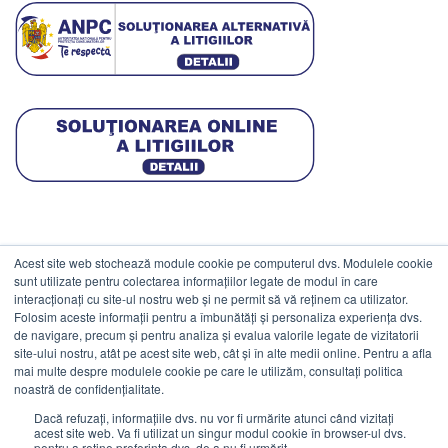
Acest site web stochează module cookie pe computerul dvs. Modulele cookie
DATE COMERCIALE
sunt utilizate pentru colectarea informațiilor legate de modul în care
interacționați cu site-ul nostru web și ne permit să vă reținem ca utilizator.
Folosim aceste informații pentru a îmbunătăți și personaliza experiența dvs.
ESTICO S.R.L.
de navigare, precum și pentru analiza și evalua valorile legate de vizitatorii
CIF: RO1094402.
site-ului nostru, atât pe acest site web, cât și în alte medii online. Pentru a afla
mai multe despre modulele cookie pe care le utilizăm, consultați politica
Reg.Com: J08/469/1991.
noastră de confidențialitate.
Dacă refuzați, informațiile dvs. nu vor fi urmărite atunci când vizitați
acest site web. Va fi utilizat un singur modul cookie în browser-ul dvs.
pentru a reține preferința dvs. de a nu fi urmărit.