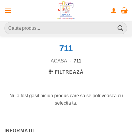
Skip
to
content
Caută
după:
711
ACASA
-
711
FILTREAZĂ
Nu a fost găsit niciun produs care să se potrivească cu
selecția ta.
INFORMATII