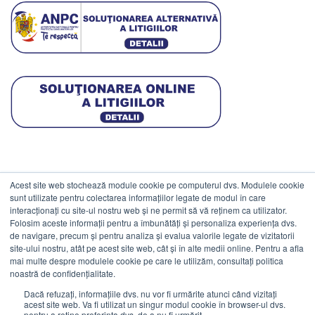
Acest site web stochează module cookie pe computerul dvs. Modulele cookie
DATE COMERCIALE
sunt utilizate pentru colectarea informațiilor legate de modul în care
interacționați cu site-ul nostru web și ne permit să vă reținem ca utilizator.
Folosim aceste informații pentru a îmbunătăți și personaliza experiența dvs.
ESTICO S.R.L.
de navigare, precum și pentru analiza și evalua valorile legate de vizitatorii
CIF: RO1094402.
site-ului nostru, atât pe acest site web, cât și în alte medii online. Pentru a afla
mai multe despre modulele cookie pe care le utilizăm, consultați politica
Reg.Com: J08/469/1991.
noastră de confidențialitate.
Dacă refuzați, informațiile dvs. nu vor fi urmărite atunci când vizitați
acest site web. Va fi utilizat un singur modul cookie în browser-ul dvs.
pentru a reține preferința dvs. de a nu fi urmărit.