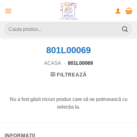
Skip
to
content
Caută
după:
801L00069
ACASA
-
801L00069
FILTREAZĂ
Nu a fost găsit niciun produs care să se potrivească cu
selecția ta.
INFORMATII