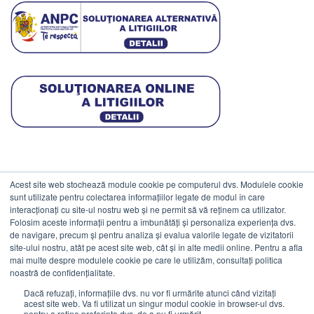
Acest site web stochează module cookie pe computerul dvs. Modulele cookie
DATE COMERCIALE
sunt utilizate pentru colectarea informațiilor legate de modul în care
interacționați cu site-ul nostru web și ne permit să vă reținem ca utilizator.
Folosim aceste informații pentru a îmbunătăți și personaliza experiența dvs.
ESTICO S.R.L.
de navigare, precum și pentru analiza și evalua valorile legate de vizitatorii
CIF: RO1094402.
site-ului nostru, atât pe acest site web, cât și în alte medii online. Pentru a afla
mai multe despre modulele cookie pe care le utilizăm, consultați politica
Reg.Com: J08/469/1991.
noastră de confidențialitate.
Dacă refuzați, informațiile dvs. nu vor fi urmărite atunci când vizitați
acest site web. Va fi utilizat un singur modul cookie în browser-ul dvs.
pentru a reține preferința dvs. de a nu fi urmărit.