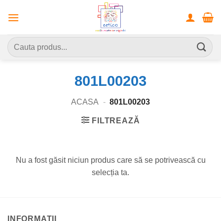
Skip
to
content
Caută
după:
801L00203
ACASA
-
801L00203
FILTREAZĂ
Nu a fost găsit niciun produs care să se potrivească cu
selecția ta.
INFORMATII