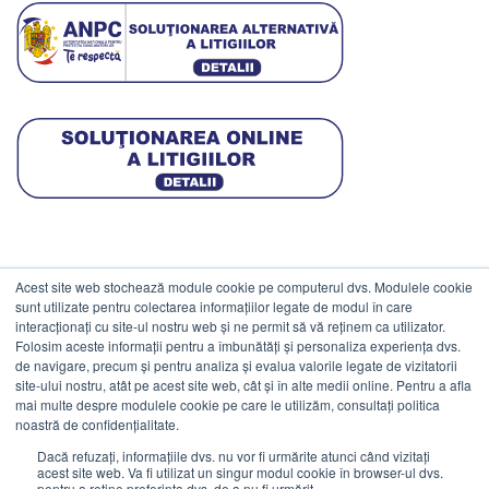
Acest site web stochează module cookie pe computerul dvs. Modulele cookie
DATE COMERCIALE
sunt utilizate pentru colectarea informațiilor legate de modul în care
interacționați cu site-ul nostru web și ne permit să vă reținem ca utilizator.
Folosim aceste informații pentru a îmbunătăți și personaliza experiența dvs.
ESTICO S.R.L.
de navigare, precum și pentru analiza și evalua valorile legate de vizitatorii
CIF: RO1094402.
site-ului nostru, atât pe acest site web, cât și în alte medii online. Pentru a afla
mai multe despre modulele cookie pe care le utilizăm, consultați politica
Reg.Com: J08/469/1991.
noastră de confidențialitate.
Dacă refuzați, informațiile dvs. nu vor fi urmărite atunci când vizitați
acest site web. Va fi utilizat un singur modul cookie în browser-ul dvs.
pentru a reține preferința dvs. de a nu fi urmărit.