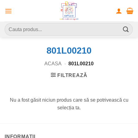
Skip
to
content
Caută
după:
801L00210
ACASA
-
801L00210
FILTREAZĂ
Nu a fost găsit niciun produs care să se potrivească cu
selecția ta.
INFORMATII