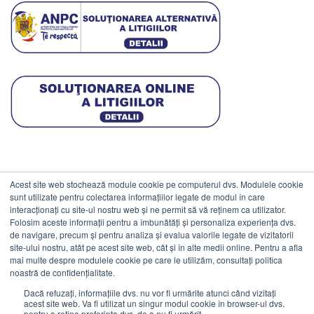
Acest site web stochează module cookie pe computerul dvs. Modulele cookie
DATE COMERCIALE
sunt utilizate pentru colectarea informațiilor legate de modul în care
interacționați cu site-ul nostru web și ne permit să vă reținem ca utilizator.
Folosim aceste informații pentru a îmbunătăți și personaliza experiența dvs.
ESTICO S.R.L.
de navigare, precum și pentru analiza și evalua valorile legate de vizitatorii
CIF: RO1094402.
site-ului nostru, atât pe acest site web, cât și în alte medii online. Pentru a afla
mai multe despre modulele cookie pe care le utilizăm, consultați politica
Reg.Com: J08/469/1991.
noastră de confidențialitate.
Dacă refuzați, informațiile dvs. nu vor fi urmărite atunci când vizitați
acest site web. Va fi utilizat un singur modul cookie în browser-ul dvs.
pentru a reține preferința dvs. de a nu fi urmărit.