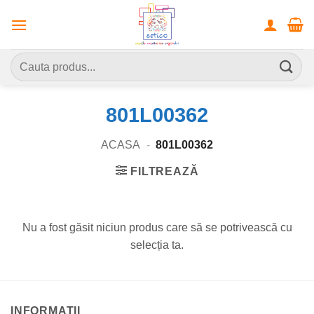
Skip
to
content
Caută
după:
801L00362
ACASA
-
801L00362
FILTREAZĂ
Nu a fost găsit niciun produs care să se potrivească cu
selecția ta.
INFORMATII