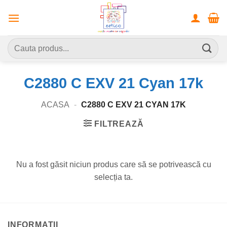
Skip
to
content
Caută
după:
C2880 C EXV 21 Cyan 17k
ACASA
-
C2880 C EXV 21 CYAN 17K
FILTREAZĂ
Nu a fost găsit niciun produs care să se potrivească cu
selecția ta.
INFORMATII