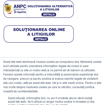
Acest site web stochează module cookie pe computerul dvs. Modulele cookie
DATE COMERCIALE
sunt utilizate pentru colectarea informațiilor legate de modul în care
interacționați cu site-ul nostru web și ne permit să vă reținem ca utilizator.
Folosim aceste informații pentru a îmbunătăți și personaliza experiența dvs.
ESTICO S.R.L.
de navigare, precum și pentru analiza și evalua valorile legate de vizitatorii
CIF: RO1094402.
site-ului nostru, atât pe acest site web, cât și în alte medii online. Pentru a afla
mai multe despre modulele cookie pe care le utilizăm, consultați politica
Reg.Com: J08/469/1991.
noastră de confidențialitate.
Dacă refuzați, informațiile dvs. nu vor fi urmărite atunci când vizitați
acest site web. Va fi utilizat un singur modul cookie în browser-ul dvs.
pentru a reține preferința dvs. de a nu fi urmărit.