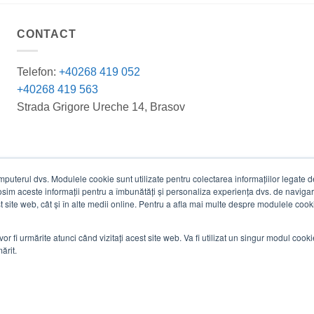
CONTACT
Telefon:
+40268 419 052
+40268 419 563
Strada Grigore Ureche 14, Brasov
terul dvs. Modulele cookie sunt utilizate pentru colectarea informațiilor legate de 
losim aceste informații pentru a îmbunătăți și personaliza experiența dvs. de navigar
est site web, cât și în alte medii online. Pentru a afla mai multe despre modulele cooki
vor fi urmărite atunci când vizitați acest site web. Va fi utilizat un singur modul cook
ărit.