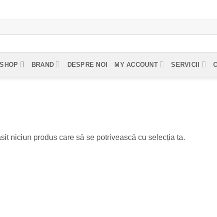
SHOP
BRAND
DESPRE NOI
MY ACCOUNT
SERVICII
sit niciun produs care să se potrivească cu selecția ta.