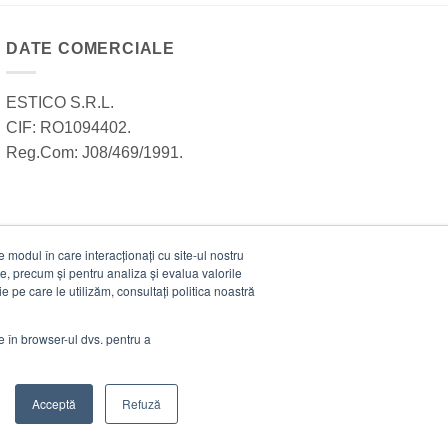
DATE COMERCIALE
ESTICO S.R.L.
CIF: RO1094402.
Reg.Com: J08/469/1991.
modul în care interacționați cu site-ul nostru
e, precum și pentru analiza și evalua valorile
e pe care le utilizăm, consultați politica noastră
ie în browser-ul dvs. pentru a
Acceptă
Refuză
Visa
MasterCard
Cash
Stripe
Visa
On
Electro