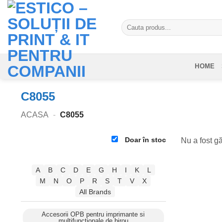
Skip
to
Caută
content
după:
HOME
C8055
ACASA
-
C8055
Doar în stoc
Nu a fost gă
A
B
C
D
E
G
H
I
K
L
M
N
O
P
R
S
T
V
X
All Brands
Accesorii OPB pentru imprimante si
multifunctionale de birou