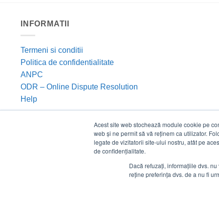
INFORMATII
Termeni si conditii
Politica de confidentialitate
ANPC
ODR – Online Dispute Resolution
Help
Acest site web stochează module cookie pe compu
web și ne permit să vă reținem ca utilizator. Fo
legate de vizitatorii site-ului nostru, atât pe ac
de confidențialitate.
Dacă refuzați, informațiile dvs. nu 
reține preferința dvs. de a nu fi urm
©
Estico S.R.L. 2026. Toate drepturile rezervate.