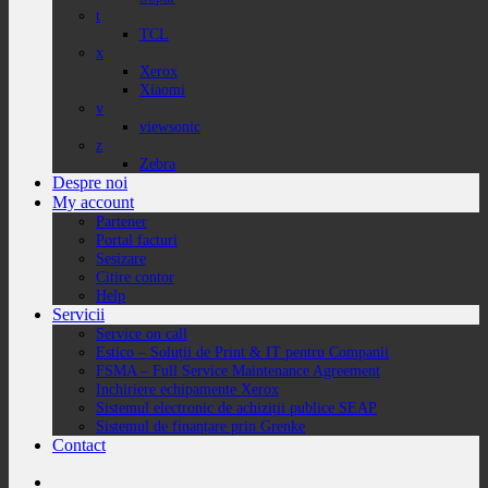
t
TCL
x
Xerox
Xiaomi
v
viewsonic
z
Zebra
Despre noi
My account
Partener
Portal facturi
Sesizare
Citire contor
Help
Servicii
Service on call
Estico – Soluții de Print & IT pentru Companii
FSMA – Full Service Maintenance Agreement
Inchiriere echipamente Xerox
Sistemul electronic de achiziții publice SEAP
Sistemul de finanțare prin Grenke
Contact