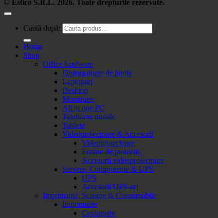
©
Estico S.R.L. 2026. Toate drepturile rezervate.
Caută după:
Home
Shop
Office hardware
Distrugatoare de hartie
Laptopuri
Desktop
Monitoare
All in one PC
Telefoane mobile
Tablete
Videoproiectoare & Accesorii
Videoproiectoare
Ecrane de proiectie
Accesorii videoproiectoare
Servere, Componente & UPS
UPS
Accesorii UPS-uri
Imprimante, Scanere & Consumabile
Imprimante
Copiatoare