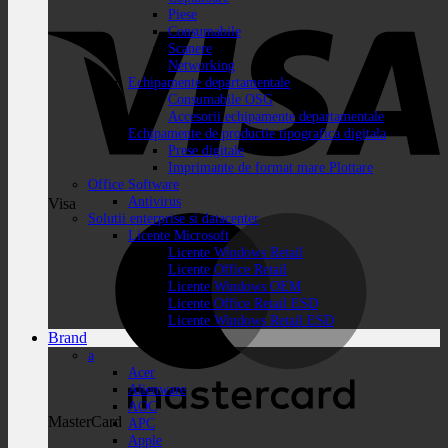
Piese
Consumabile
Scanere
Networking
Echipamente departamentale
Consumabile OSG
Accesorii echipamente departamentale
Echipamente de productie tipografica digitala
Prese digitale
Imprimante de format mare Plottare
Office Software
Antivirus
Visa
Solutii enterprise si datacenter
Licente Microsoft
Licente Windows Retail
Licente Office Retail
Licente Windows OEM
Licente Office Retail ESD
Licente Windows Retail ESD
Brand
a
Acer
Alienware
AOC
MasterCard
APC
Apple