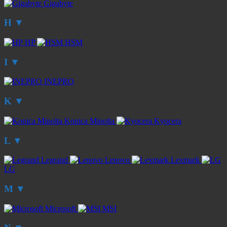
Gigabyte
H
▼
HP
HSM
I
▼
INEPRO
K
▼
Konica Minolta
Kyocera
L
▼
Legrand
Lenovo
Lexmark
LG
M
▼
Microsoft
MSI