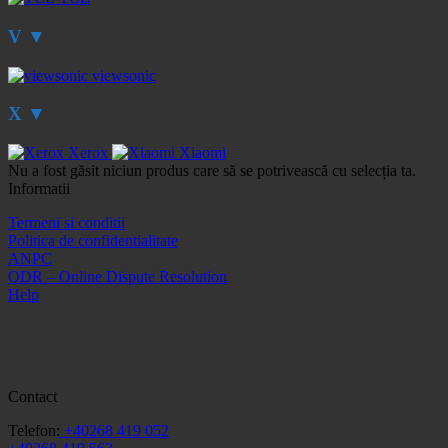
V
▼
viewsonic
X
▼
Xerox
Xiaomi
Nu a fost găsit niciun produs care să se potrivească cu selecția ta.
Informatii
Termeni si conditii
Politica de confidentialitate
ANPC
ODR – Online Dispute Resolution
Help
Contact
Telefon:
+40268 419 052