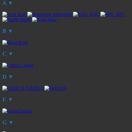
A
▼
Acer
Alienware
AOC
APC
Apple
Asus
B
▼
Benq
C
▼
Canon
D
▼
DAHUA
Dell
E
▼
Epson
G
▼