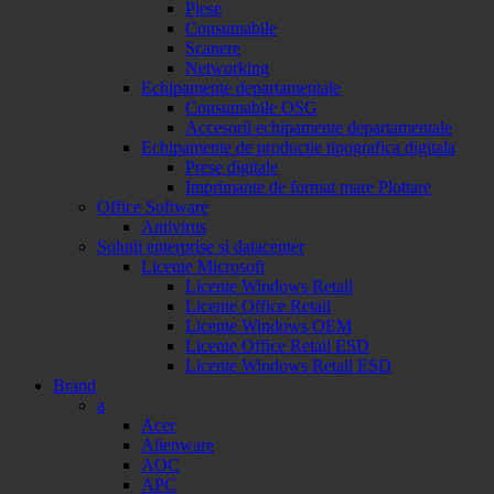
Piese
Consumabile
Scanere
Networking
Echipamente departamentale
Consumabile OSG
Accesorii echipamente departamentale
Echipamente de productie tipografica digitala
Prese digitale
Imprimante de format mare Plottare
Office Software
Antivirus
Solutii enterprise si datacenter
Licente Microsoft
Licente Windows Retail
Licente Office Retail
Licente Windows OEM
Licente Office Retail ESD
Licente Windows Retail ESD
Brand
a
Acer
Alienware
AOC
APC