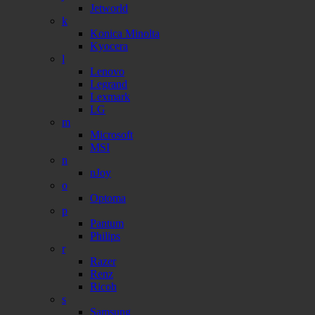
Jetworld
k
Konica Minolta
Kyocera
l
Lenovo
Legrand
Lexmark
LG
m
Microsoft
MSI
n
nJoy
o
Optoma
p
Pantum
Philips
r
Razer
Renz
Ricoh
s
Samsung