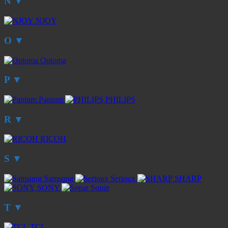
N
▼
NJOY
O
▼
Optoma
P
▼
Pantum
PHILIPS
R
▼
RICOH
S
▼
Samsung
Serioux
SHARP
SONY
Sopar
T
▼
TCL