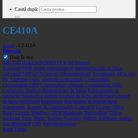
Caută după:
CE410A
Acasa
-
CE410A
Filtrează
Doar în stoc
A
B
C
D
E
G
H
I
K
L
M
N
O
P
R
S
T
V
X
All Brands
Accesorii OPB pentru imprimante si multifunctionale de birou
Accesorii UPS-uri
Accesorii videoproiectoare
Accessories
All in one
PC
Antivirus
Cons. originale contractuale
Consumabile
Consumabile OPB
Consumabile originale
Consumabile OSG
Copiatoare
Desktop
Distrugatoare de hartie
Echipamente de
productie tipografica digitala
Grupuri de lucru medii/mari
Grupuri
de lucru mici/medii
Imprimante
Imprimante de format mare
Imprimante, Scanere & Consumabile
Laptopuri
Licente Office
Retail
Licente Windows OEM
Monitoare
Networking
Office
hardware
Piese
Plotter
Scanere
Scannere
Tablete
Telefoane mobile
Uncategorized
UPS
Videoproiectoare
Reset Filters