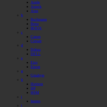
Apple
Asrock
Asus
b
Bachmann
Benq
BOOX
c
Canon
Corsair
d
Dahua
DELL
e
Eizo
Epson
g
Gigabyte
h
Horizon
HP
HSM
i
Inepro
j