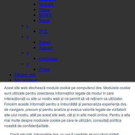
Serioux
Sharp
SONY
Sopar
t
TCL
x
Xerox
Xiaomi
v
viewsonic
z
Zebra
Despre noi
My account
Partener
Acest site web stochează module cookie pe computerul dvs. Modulele cookie
Portal facturi
sunt utilizate pentru colectarea informațiilor legate de modul în care
Sesizare
interacționați cu site-ul nostru web și ne permit să vă reținem ca utilizator.
Citire contor
Folosim aceste informații pentru a îmbunătăți și personaliza experiența dvs.
Help
de navigare, precum și pentru analiza și evalua valorile legate de vizitatorii
Servicii
site-ului nostru, atât pe acest site web, cât și în alte medii online. Pentru a afla
Service on call
mai multe despre modulele cookie pe care le utilizăm, consultați politica
Estico – Soluții de Print & IT pentru Companii
noastră de confidențialitate.
FSMA – Full Service Maintenance Agreement
Dacă refuzați, informațiile dvs. nu vor fi urmărite atunci când vizitați
Inchiriere echipamente Xerox