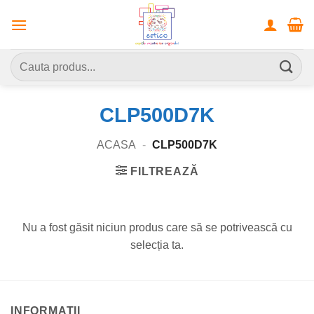
Skip
to
content
Caută
după:
CLP500D7K
ACASA
-
CLP500D7K
FILTREAZĂ
Nu a fost găsit niciun produs care să se potrivească cu
selecția ta.
INFORMATII