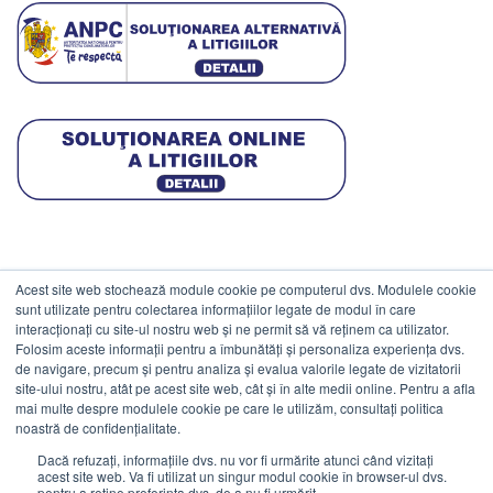
Acest site web stochează module cookie pe computerul dvs. Modulele cookie
DATE COMERCIALE
sunt utilizate pentru colectarea informațiilor legate de modul în care
interacționați cu site-ul nostru web și ne permit să vă reținem ca utilizator.
Folosim aceste informații pentru a îmbunătăți și personaliza experiența dvs.
ESTICO S.R.L.
de navigare, precum și pentru analiza și evalua valorile legate de vizitatorii
CIF: RO1094402.
site-ului nostru, atât pe acest site web, cât și în alte medii online. Pentru a afla
mai multe despre modulele cookie pe care le utilizăm, consultați politica
Reg.Com: J08/469/1991.
noastră de confidențialitate.
Dacă refuzați, informațiile dvs. nu vor fi urmărite atunci când vizitați
acest site web. Va fi utilizat un singur modul cookie în browser-ul dvs.
pentru a reține preferința dvs. de a nu fi urmărit.