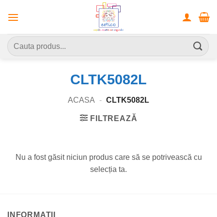
Skip
to
content
Caută
după:
CLTK5082L
ACASA
-
CLTK5082L
FILTREAZĂ
Nu a fost găsit niciun produs care să se potrivească cu
selecția ta.
INFORMATII