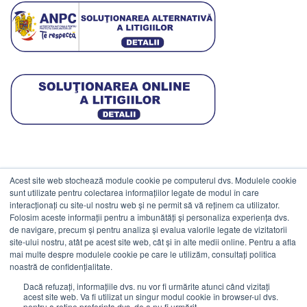
Acest site web stochează module cookie pe computerul dvs. Modulele cookie
DATE COMERCIALE
sunt utilizate pentru colectarea informațiilor legate de modul în care
interacționați cu site-ul nostru web și ne permit să vă reținem ca utilizator.
Folosim aceste informații pentru a îmbunătăți și personaliza experiența dvs.
ESTICO S.R.L.
de navigare, precum și pentru analiza și evalua valorile legate de vizitatorii
CIF: RO1094402.
site-ului nostru, atât pe acest site web, cât și în alte medii online. Pentru a afla
mai multe despre modulele cookie pe care le utilizăm, consultați politica
Reg.Com: J08/469/1991.
noastră de confidențialitate.
Dacă refuzați, informațiile dvs. nu vor fi urmărite atunci când vizitați
acest site web. Va fi utilizat un singur modul cookie în browser-ul dvs.
pentru a reține preferința dvs. de a nu fi urmărit.