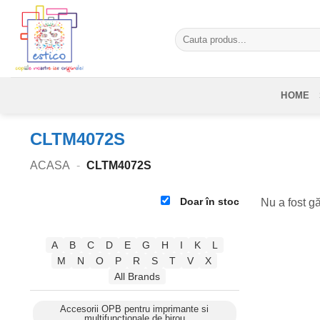
Skip
to
Caută
content
după:
HOME
CLTM4072S
ACASA
-
CLTM4072S
Doar în stoc
Nu a fost gă
A
B
C
D
E
G
H
I
K
L
M
N
O
P
R
S
T
V
X
All Brands
Accesorii OPB pentru imprimante si
multifunctionale de birou