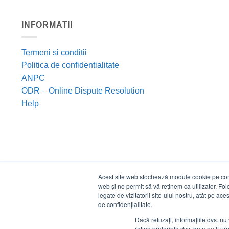
INFORMATII
Termeni si conditii
Politica de confidentialitate
ANPC
ODR – Online Dispute Resolution
Help
Acest site web stochează module cookie pe compu
web și ne permit să vă reținem ca utilizator. Fo
legate de vizitatorii site-ului nostru, atât pe ac
de confidențialitate.
Dacă refuzați, informațiile dvs. nu 
reține preferința dvs. de a nu fi urm