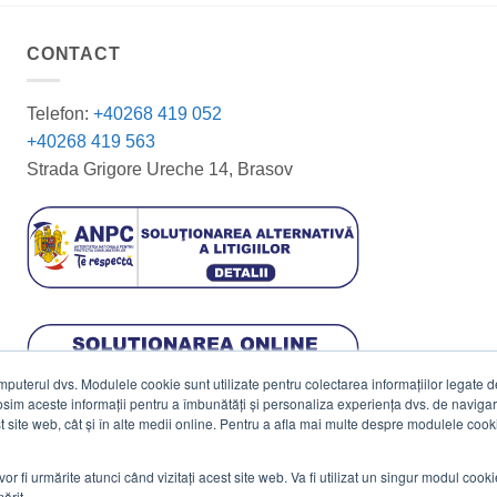
CONTACT
Telefon:
+40268 419 052
+40268 419 563
Strada Grigore Ureche 14, Brasov
terul dvs. Modulele cookie sunt utilizate pentru colectarea informațiilor legate de 
losim aceste informații pentru a îmbunătăți și personaliza experiența dvs. de navigar
est site web, cât și în alte medii online. Pentru a afla mai multe despre modulele cooki
vor fi urmărite atunci când vizitați acest site web. Va fi utilizat un singur modul cook
ărit.