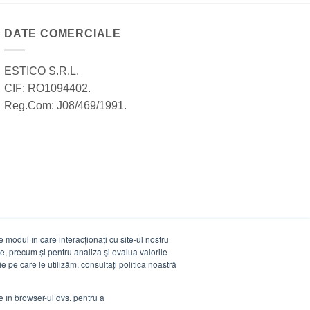
DATE COMERCIALE
ESTICO S.R.L.
CIF: RO1094402.
Reg.Com: J08/469/1991.
modul în care interacționați cu site-ul nostru
e, precum și pentru analiza și evalua valorile
e pe care le utilizăm, consultați politica noastră
ie în browser-ul dvs. pentru a