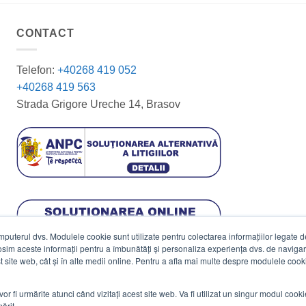
CONTACT
Telefon:
+40268 419 052
+40268 419 563
Strada Grigore Ureche 14, Brasov
terul dvs. Modulele cookie sunt utilizate pentru colectarea informațiilor legate de 
losim aceste informații pentru a îmbunătăți și personaliza experiența dvs. de navigar
est site web, cât și în alte medii online. Pentru a afla mai multe despre modulele cooki
vor fi urmărite atunci când vizitați acest site web. Va fi utilizat un singur modul cook
ărit.