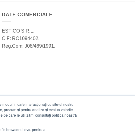
DATE COMERCIALE
ESTICO S.R.L.
CIF: RO1094402.
Reg.Com: J08/469/1991.
modul în care interacționați cu site-ul nostru
e, precum și pentru analiza și evalua valorile
e pe care le utilizăm, consultați politica noastră
ie în browser-ul dvs. pentru a