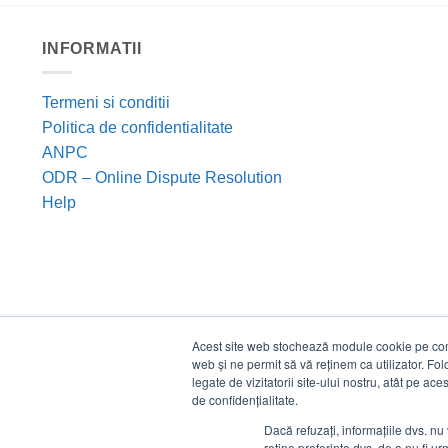
INFORMATII
Termeni si conditii
Politica de confidentialitate
ANPC
ODR – Online Dispute Resolution
Help
Acest site web stochează module cookie pe compu
web și ne permit să vă reținem ca utilizator. Fo
legate de vizitatorii site-ului nostru, atât pe ac
de confidențialitate.
Dacă refuzați, informațiile dvs. nu 
reține preferința dvs. de a nu fi urm