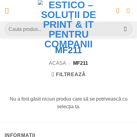
Skip
to
content
Caută
după:
MF211
ACASA
-
MF211
FILTREAZĂ
Nu a fost găsit niciun produs care să se potrivească cu
selecția ta.
INFORMATII