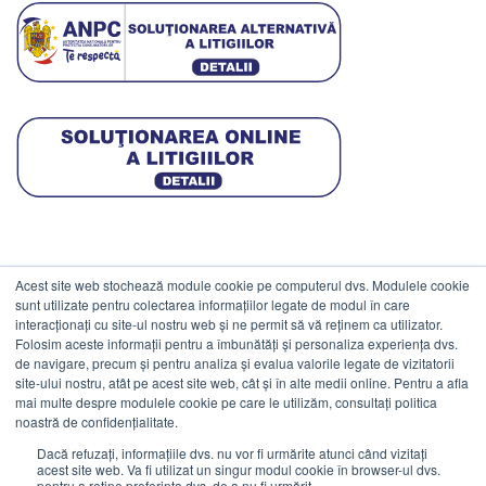
Acest site web stochează module cookie pe computerul dvs. Modulele cookie
DATE COMERCIALE
sunt utilizate pentru colectarea informațiilor legate de modul în care
interacționați cu site-ul nostru web și ne permit să vă reținem ca utilizator.
Folosim aceste informații pentru a îmbunătăți și personaliza experiența dvs.
ESTICO S.R.L.
de navigare, precum și pentru analiza și evalua valorile legate de vizitatorii
CIF: RO1094402.
site-ului nostru, atât pe acest site web, cât și în alte medii online. Pentru a afla
mai multe despre modulele cookie pe care le utilizăm, consultați politica
Reg.Com: J08/469/1991.
noastră de confidențialitate.
Dacă refuzați, informațiile dvs. nu vor fi urmărite atunci când vizitați
acest site web. Va fi utilizat un singur modul cookie în browser-ul dvs.
pentru a reține preferința dvs. de a nu fi urmărit.