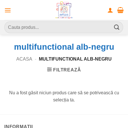
Skip
to
content
Caută
după:
multifunctional alb-negru
ACASA
-
MULTIFUNCTIONAL ALB-NEGRU
FILTREAZĂ
Nu a fost găsit niciun produs care să se potrivească cu
selecția ta.
INFORMATII