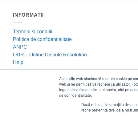
INFORMATII
Termeni si conditii
Politica de confidentialitate
ANPC
ODR – Online Dispute Resolution
Help
Acest site web stochează module cookie pe compu
web și ne permit să vă reținem ca utilizator. Fo
legate de vizitatorii site-ului nostru, atât pe ac
de confidențialitate.
Dacă refuzați, informațiile dvs. nu 
reține preferința dvs. de a nu fi urm
©
Estico S.R.L. 2026. Toate drepturile rezervate.