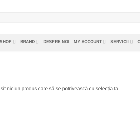
SHOP
BRAND
DESPRE NOI
MY ACCOUNT
SERVICII
sit niciun produs care să se potrivească cu selecția ta.