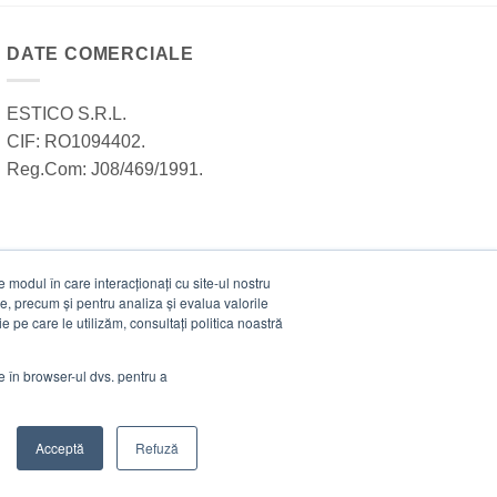
DATE COMERCIALE
ESTICO S.R.L.
CIF: RO1094402.
Reg.Com: J08/469/1991.
modul în care interacționați cu site-ul nostru
e, precum și pentru analiza și evalua valorile
e pe care le utilizăm, consultați politica noastră
ie în browser-ul dvs. pentru a
Acceptă
Refuză
Visa
MasterCard
Cash
Stripe
Visa
On
Electro