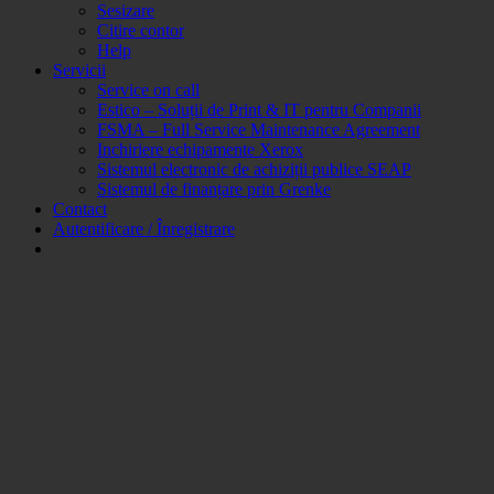
Sesizare
Citire contor
Help
Servicii
Service on call
Estico – Soluții de Print & IT pentru Companii
FSMA – Full Service Maintenance Agreement
Inchiriere echipamente Xerox
Sistemul electronic de achiziții publice SEAP
Sistemul de finanțare prin Grenke
Contact
Autentificare / Înregistrare