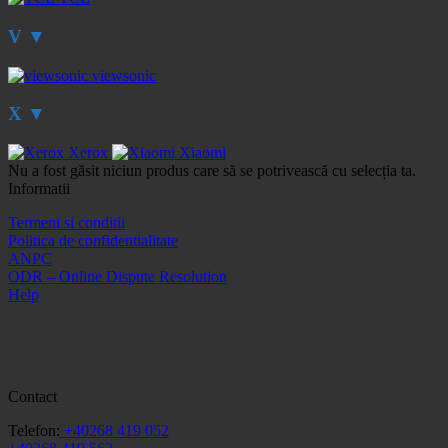
V
▼
viewsonic
X
▼
Xerox
Xiaomi
Nu a fost găsit niciun produs care să se potrivească cu selecția ta.
Informatii
Termeni si conditii
Politica de confidentialitate
ANPC
ODR – Online Dispute Resolution
Help
Contact
Telefon:
+40268 419 052