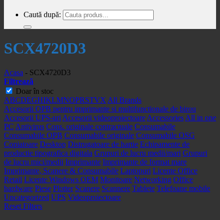
Caută după:
SCX4720D3
Acasa
-
SCX4720D3
Filtrează
Doar în stoc
A
B
C
D
E
G
H
I
K
L
M
N
O
P
R
S
T
V
X
All Brands
Accesorii OPB pentru imprimante si multifunctionale de birou
Accesorii UPS-uri
Accesorii videoproiectoare
Accessories
All in one
PC
Antivirus
Cons. originale contractuale
Consumabile
Consumabile OPB
Consumabile originale
Consumabile OSG
Copiatoare
Desktop
Distrugatoare de hartie
Echipamente de
productie tipografica digitala
Grupuri de lucru medii/mari
Grupuri
de lucru mici/medii
Imprimante
Imprimante de format mare
Imprimante, Scanere & Consumabile
Laptopuri
Licente Office
Retail
Licente Windows OEM
Monitoare
Networking
Office
hardware
Piese
Plotter
Scanere
Scannere
Tablete
Telefoane mobile
Uncategorized
UPS
Videoproiectoare
Reset Filters