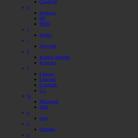
Gigabyte
h
Horizon
HP
HSM
i
Inepro
j
Jetworld
k
Konica Minolta
Kyocera
l
Lenovo
Legrand
Lexmark
LG
m
Microsoft
MSI
n
nJoy
o
Optoma
p