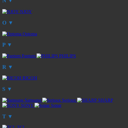
N
▼
NJOY
O
▼
Optoma
P
▼
Pantum
PHILIPS
R
▼
RICOH
S
▼
Samsung
Serioux
SHARP
SONY
Sopar
T
▼
TCL