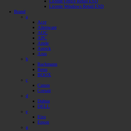
Licente Office Retail ESD
Licente Windows Retail ESD
Brand
a
Acer
Alienware
AOC
APC
Apple
Asrock
Asus
b
Bachmann
Benq
BOOX
c
Canon
Corsair
d
Dahua
DELL
e
Eizo
Epson
g