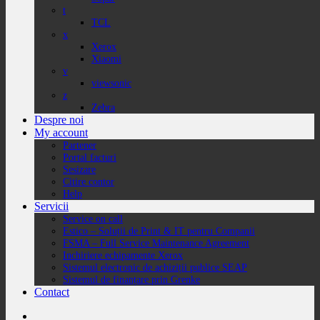
t
TCL
x
Xerox
Xiaomi
v
viewsonic
z
Zebra
Despre noi
My account
Partener
Portal facturi
Sesizare
Citire contor
Help
Servicii
Service on call
Estico – Soluții de Print & IT pentru Companii
FSMA – Full Service Maintenance Agreement
Inchiriere echipamente Xerox
Sistemul electronic de achiziții publice SEAP
Sistemul de finanțare prin Grenke
Contact