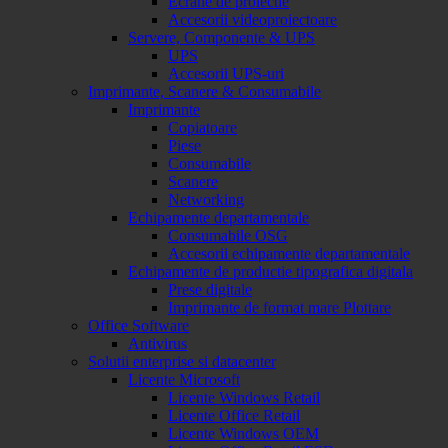
Ecrane de proiectie
Accesorii videoproiectoare
Servere, Componente & UPS
UPS
Accesorii UPS-uri
Imprimante, Scanere & Consumabile
Imprimante
Copiatoare
Piese
Consumabile
Scanere
Networking
Echipamente departamentale
Consumabile OSG
Accesorii echipamente departamentale
Echipamente de productie tipografica digitala
Prese digitale
Imprimante de format mare Plottare
Office Software
Antivirus
Solutii enterprise si datacenter
Licente Microsoft
Licente Windows Retail
Licente Office Retail
Licente Windows OEM