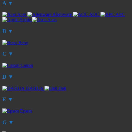
A
▼
Acer
Alienware
AOC
APC
Apple
Asus
B
▼
Benq
C
▼
Canon
D
▼
DAHUA
Dell
E
▼
Epson
G
▼