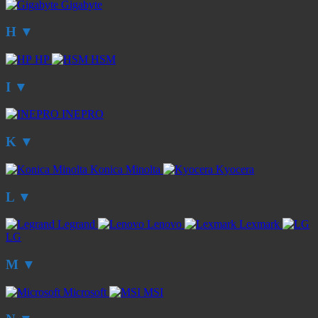
Gigabyte
H
▼
HP
HSM
I
▼
INEPRO
K
▼
Konica Minolta
Kyocera
L
▼
Legrand
Lenovo
Lexmark
LG
M
▼
Microsoft
MSI