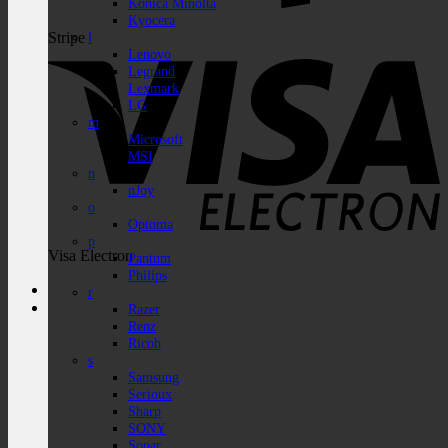
Konica Minolta
Kyocera
Stripe
l
Lenovo
Legrand
Lexmark
LG
m
Microsoft
MSI
n
nJoy
o
Optoma
p
Visa Electron
Pantum
Philips
r
Razer
Renz
Ricoh
s
Samsung
Serioux
Sharp
SONY
Sopar