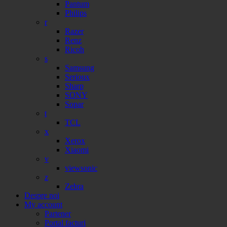
Pantum
Philips
r
Razer
Renz
Ricoh
s
Samsung
Serioux
Sharp
SONY
Sopar
t
TCL
x
Xerox
Xiaomi
v
viewsonic
z
Zebra
Despre noi
My account
Partener
Portal facturi