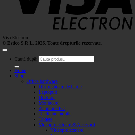
Visa Electron
©
Estico S.R.L. 2026. Toate drepturile rezervate.
Caută după:
Home
Shop
Office hardware
Distrugatoare de hartie
Laptopuri
Desktop
Monitoare
All in one PC
Telefoane mobile
Tablete
Videoproiectoare & Accesorii
Videoproiectoare