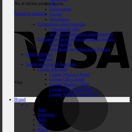
Nu ai niciun produs în coș.
Piese
Consumabile
Înapoi la magazin
Scanere
Networking
Echipamente departamentale
Consumabile OSG
Accesorii echipamente departamentale
Echipamente de productie tipografica digitala
Prese digitale
Imprimante de format mare Plottare
Office Software
Antivirus
Solutii enterprise si datacenter
Licente Microsoft
Licente Windows Retail
Licente Office Retail
Visa
Licente Windows OEM
Licente Office Retail ESD
Licente Windows Retail ESD
Brand
a
Acer
Alienware
AOC
APC
Apple