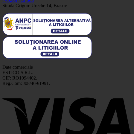
+40268 419 563
Strada Grigore Ureche 14, Brasov
Date comerciale
ESTICO S.R.L.
CIF: RO1094402.
Reg.Com: J08/469/1991.