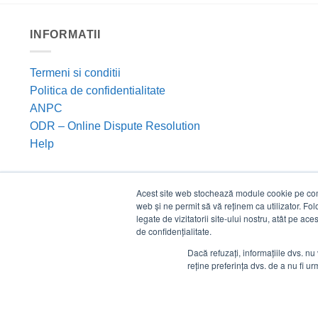
INFORMATII
Termeni si conditii
Politica de confidentialitate
ANPC
ODR – Online Dispute Resolution
Help
Acest site web stochează module cookie pe compu
web și ne permit să vă reținem ca utilizator. Fo
legate de vizitatorii site-ului nostru, atât pe ac
de confidențialitate.
Dacă refuzați, informațiile dvs. nu 
reține preferința dvs. de a nu fi urm
©
Estico S.R.L. 2026. Toate drepturile rezervate.