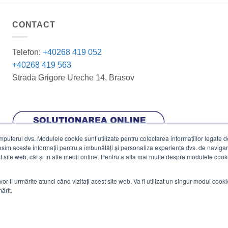
CONTACT
Telefon:
+40268 419 052
+40268 419 563
Strada Grigore Ureche 14, Brasov
terul dvs. Modulele cookie sunt utilizate pentru colectarea informațiilor legate de 
losim aceste informații pentru a îmbunătăți și personaliza experiența dvs. de navigar
est site web, cât și în alte medii online. Pentru a afla mai multe despre modulele cooki
vor fi urmărite atunci când vizitați acest site web. Va fi utilizat un singur modul cook
ărit.