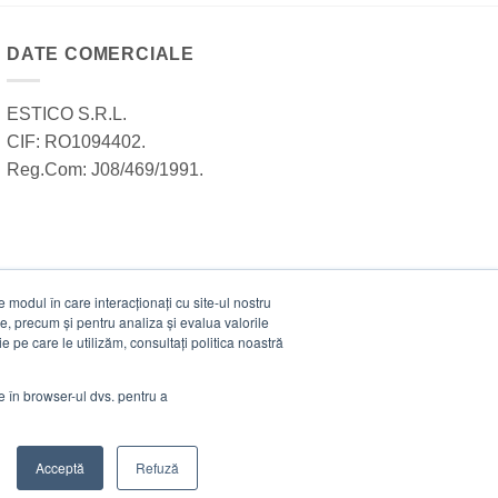
DATE COMERCIALE
ESTICO S.R.L.
CIF: RO1094402.
Reg.Com: J08/469/1991.
modul în care interacționați cu site-ul nostru
e, precum și pentru analiza și evalua valorile
e pe care le utilizăm, consultați politica noastră
ie în browser-ul dvs. pentru a
Acceptă
Refuză
Visa
MasterCard
Cash
Stripe
Visa