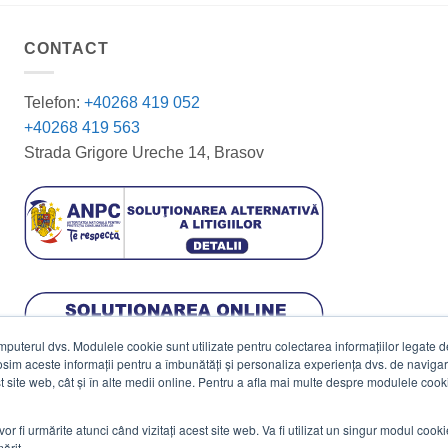
CONTACT
Telefon:
+40268 419 052
+40268 419 563
Strada Grigore Ureche 14, Brasov
terul dvs. Modulele cookie sunt utilizate pentru colectarea informațiilor legate de 
losim aceste informații pentru a îmbunătăți și personaliza experiența dvs. de navigar
est site web, cât și în alte medii online. Pentru a afla mai multe despre modulele cooki
vor fi urmărite atunci când vizitați acest site web. Va fi utilizat un singur modul cook
ărit.