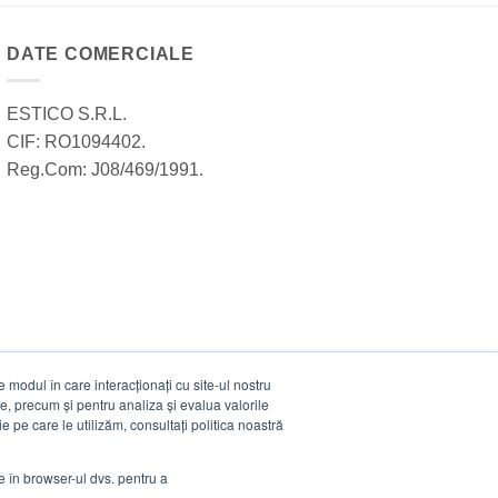
DATE COMERCIALE
ESTICO S.R.L.
CIF: RO1094402.
Reg.Com: J08/469/1991.
modul în care interacționați cu site-ul nostru
e, precum și pentru analiza și evalua valorile
e pe care le utilizăm, consultați politica noastră
ie în browser-ul dvs. pentru a