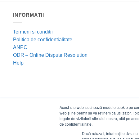
INFORMATII
Termeni si conditii
Politica de confidentialitate
ANPC
ODR – Online Dispute Resolution
Help
Acest site web stochează module cookie pe compu
web și ne permit să vă reținem ca utilizator. Fo
legate de vizitatorii site-ului nostru, atât pe ac
de confidențialitate.
Dacă refuzați, informațiile dvs. nu 
reține preferința dvs. de a nu fi urm