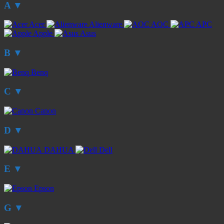
A
▼
Acer
Alienware
AOC
APC
Apple
Asus
B
▼
Benq
C
▼
Canon
D
▼
DAHUA
Dell
E
▼
Epson
G
▼