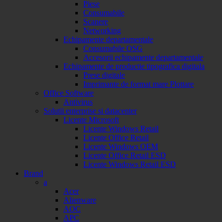
Piese
Consumabile
Scanere
Networking
Echipamente departamentale
Consumabile OSG
Accesorii echipamente departamentale
Echipamente de productie tipografica digitala
Prese digitale
Imprimante de format mare Plottare
Office Software
Antivirus
Solutii enterprise si datacenter
Licente Microsoft
Licente Windows Retail
Licente Office Retail
Licente Windows OEM
Licente Office Retail ESD
Licente Windows Retail ESD
Brand
a
Acer
Alienware
AOC
APC