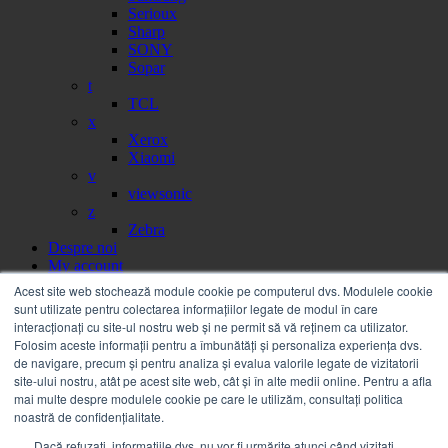
Serioux
Sharp
SONY
Sopar
t
TCL
x
Xerox
Xiaomi
v
viewsonic
z
Zebra
Despre noi
My account
Partener
Acest site web stochează module cookie pe computerul dvs. Modulele cookie
Portal facturi
sunt utilizate pentru colectarea informațiilor legate de modul în care
Sesizare
interacționați cu site-ul nostru web și ne permit să vă reținem ca utilizator.
Citire contor
Folosim aceste informații pentru a îmbunătăți și personaliza experiența dvs.
Help
de navigare, precum și pentru analiza și evalua valorile legate de vizitatorii
Servicii
site-ului nostru, atât pe acest site web, cât și în alte medii online. Pentru a afla
Service on call
mai multe despre modulele cookie pe care le utilizăm, consultați politica
Estico – Soluții de Print & IT pentru Companii
noastră de confidențialitate.
FSMA – Full Service Maintenance Agreement
Dacă refuzați, informațiile dvs. nu vor fi urmărite atunci când vizitați
Inchiriere echipamente Xerox