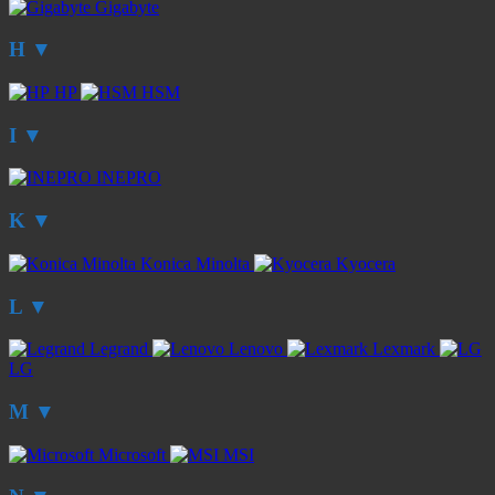
Gigabyte
H
▼
HP
HSM
I
▼
INEPRO
K
▼
Konica Minolta
Kyocera
L
▼
Legrand
Lenovo
Lexmark
LG
M
▼
Microsoft
MSI