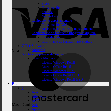
Piese
Consumabile
Scanere
Networking
Echipamente departamentale
Consumabile OSG
Accesorii echipamente departamentale
Echipamente de productie tipografica digitala
Prese digitale
Imprimante de format mare Plottare
Office Software
Antivirus
Visa
Solutii enterprise si datacenter
Licente Microsoft
Licente Windows Retail
Licente Office Retail
Licente Windows OEM
Licente Office Retail ESD
Licente Windows Retail ESD
Brand
a
Acer
Alienware
AOC
MasterCard
APC
Apple