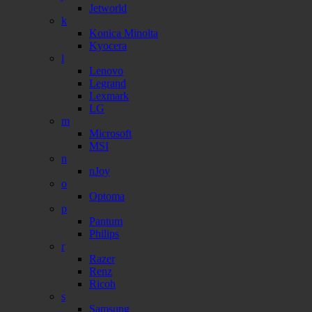
Jetworld
k
Konica Minolta
Kyocera
l
Lenovo
Legrand
Lexmark
LG
m
Microsoft
MSI
n
nJoy
o
Optoma
p
Pantum
Philips
r
Razer
Renz
Ricoh
s
Samsung