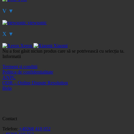
V
▼
viewsonic
X
▼
Xerox
Xiaomi
Nu a fost găsit niciun produs care să se potrivească cu selecția ta.
Informatii
Termeni si conditii
Politica de confidentialitate
ANPC
ODR – Online Dispute Resolution
Help
Contact
Telefon:
+40268 419 052