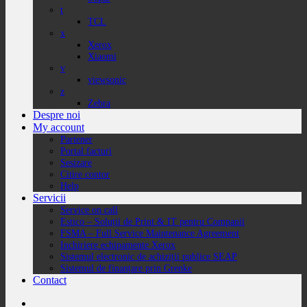
t
TCL
x
Xerox
Xiaomi
v
viewsonic
z
Zebra
Despre noi
My account
Partener
Portal facturi
Sesizare
Citire contor
Help
Servicii
Service on call
Estico – Soluții de Print & IT pentru Companii
FSMA – Full Service Maintenance Agreement
Inchiriere echipamente Xerox
Sistemul electronic de achiziții publice SEAP
Sistemul de finanțare prin Grenke
Contact