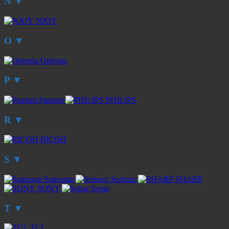
N
▼
NJOY
O
▼
Optoma
P
▼
Pantum
PHILIPS
R
▼
RICOH
S
▼
Samsung
Serioux
SHARP
SONY
Sopar
T
▼
TCL