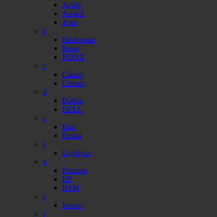
Apple
Asrock
Asus
b
Bachmann
Benq
BOOX
c
Canon
Corsair
d
Dahua
DELL
e
Eizo
Epson
g
Gigabyte
h
Horizon
HP
HSM
i
Inepro
j