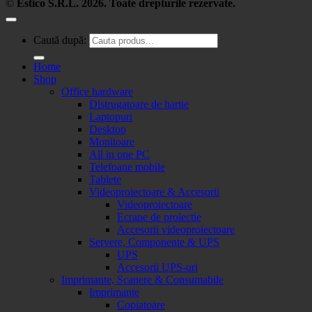
©
Estico S.R.L. 2026. Toate drepturile rezervate.
Caută după:
Home
Shop
Office hardware
Distrugatoare de hartie
Laptopuri
Desktop
Monitoare
All in one PC
Telefoane mobile
Tablete
Videoproiectoare & Accesorii
Videoproiectoare
Ecrane de proiectie
Accesorii videoproiectoare
Servere, Componente & UPS
UPS
Accesorii UPS-uri
Imprimante, Scanere & Consumabile
Imprimante
Copiatoare