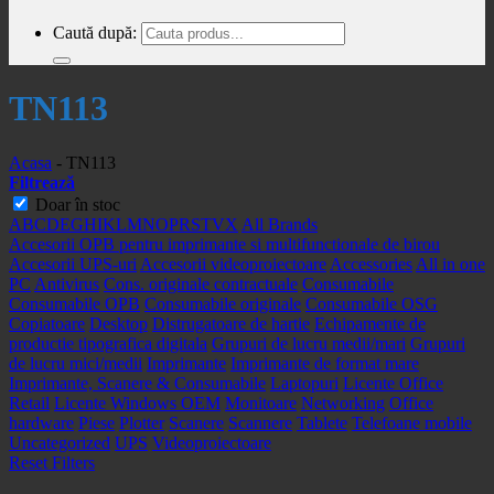
Caută după:
TN113
Acasa
-
TN113
Filtrează
Doar în stoc
A
B
C
D
E
G
H
I
K
L
M
N
O
P
R
S
T
V
X
All Brands
Accesorii OPB pentru imprimante si multifunctionale de birou
Accesorii UPS-uri
Accesorii videoproiectoare
Accessories
All in one
PC
Antivirus
Cons. originale contractuale
Consumabile
Consumabile OPB
Consumabile originale
Consumabile OSG
Copiatoare
Desktop
Distrugatoare de hartie
Echipamente de
productie tipografica digitala
Grupuri de lucru medii/mari
Grupuri
de lucru mici/medii
Imprimante
Imprimante de format mare
Imprimante, Scanere & Consumabile
Laptopuri
Licente Office
Retail
Licente Windows OEM
Monitoare
Networking
Office
hardware
Piese
Plotter
Scanere
Scannere
Tablete
Telefoane mobile
Uncategorized
UPS
Videoproiectoare
Reset Filters