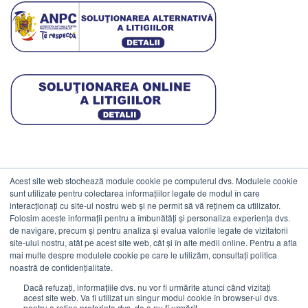
Acest site web stochează module cookie pe computerul dvs. Modulele cookie
DATE COMERCIALE
sunt utilizate pentru colectarea informațiilor legate de modul în care
interacționați cu site-ul nostru web și ne permit să vă reținem ca utilizator.
Folosim aceste informații pentru a îmbunătăți și personaliza experiența dvs.
ESTICO S.R.L.
de navigare, precum și pentru analiza și evalua valorile legate de vizitatorii
CIF: RO1094402.
site-ului nostru, atât pe acest site web, cât și în alte medii online. Pentru a afla
mai multe despre modulele cookie pe care le utilizăm, consultați politica
Reg.Com: J08/469/1991.
noastră de confidențialitate.
Dacă refuzați, informațiile dvs. nu vor fi urmărite atunci când vizitați
acest site web. Va fi utilizat un singur modul cookie în browser-ul dvs.
pentru a reține preferința dvs. de a nu fi urmărit.