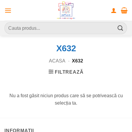
Skip
to
content
Caută
după:
X632
ACASA
-
X632
FILTREAZĂ
Nu a fost găsit niciun produs care să se potrivească cu
selecția ta.
INFORMATII