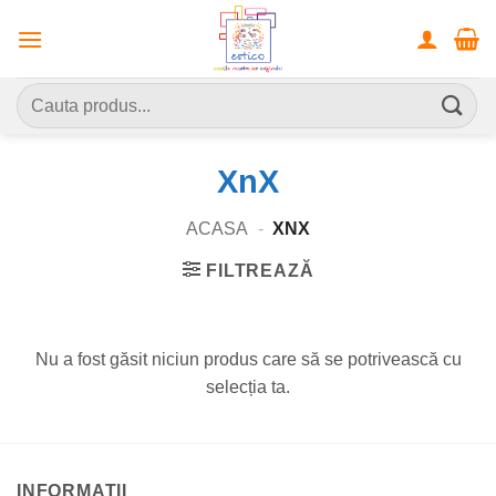
Skip
to
content
Caută
după:
XnX
ACASA
-
XNX
FILTREAZĂ
Nu a fost găsit niciun produs care să se potrivească cu
selecția ta.
INFORMATII