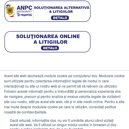
Acest site web stochează module cookie pe computerul dvs. Modulele cookie
DATE COMERCIALE
sunt utilizate pentru colectarea informațiilor legate de modul în care
interacționați cu site-ul nostru web și ne permit să vă reținem ca utilizator.
Folosim aceste informații pentru a îmbunătăți și personaliza experiența dvs.
ESTICO S.R.L.
de navigare, precum și pentru analiza și evalua valorile legate de vizitatorii
CIF: RO1094402.
site-ului nostru, atât pe acest site web, cât și în alte medii online. Pentru a afla
mai multe despre modulele cookie pe care le utilizăm, consultați politica
Reg.Com: J08/469/1991.
noastră de confidențialitate.
Dacă refuzați, informațiile dvs. nu vor fi urmărite atunci când vizitați
acest site web. Va fi utilizat un singur modul cookie în browser-ul dvs.
pentru a reține preferința dvs. de a nu fi urmărit.