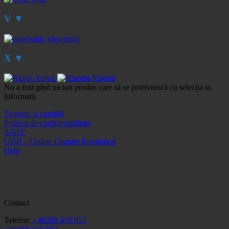
V
▼
viewsonic
X
▼
Xerox
Xiaomi
Nu a fost găsit niciun produs care să se potrivească cu selecția ta.
Informatii
Termeni si conditii
Politica de confidentialitate
ANPC
ODR – Online Dispute Resolution
Help
Contact
Telefon:
+40268 419 052