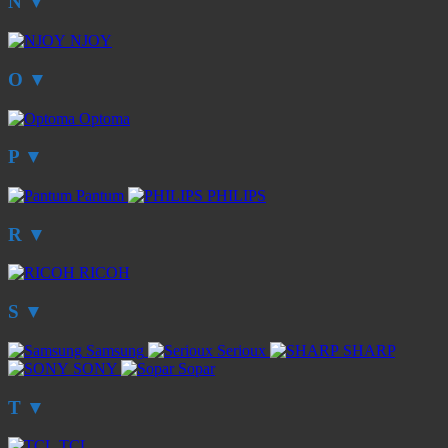
N
▼
NJOY
O
▼
Optoma
P
▼
Pantum
PHILIPS
R
▼
RICOH
S
▼
Samsung
Serioux
SHARP
SONY
Sopar
T
▼
TCL