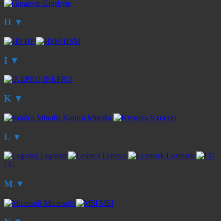
Gigabyte
H
▼
HP
HSM
I
▼
INEPRO
K
▼
Konica Minolta
Kyocera
L
▼
Legrand
Lenovo
Lexmark
LG
M
▼
Microsoft
MSI