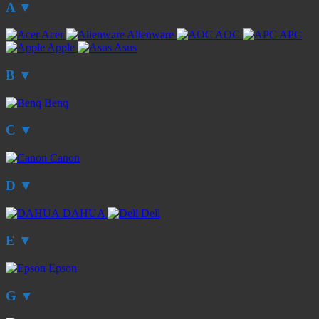
A
▼
Acer
Alienware
AOC
APC
Apple
Asus
B
▼
Benq
C
▼
Canon
D
▼
DAHUA
Dell
E
▼
Epson
G
▼