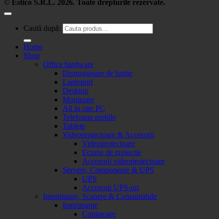
©
Estico S.R.L. 2026. Toate drepturile rezervate.
Caută după:
Home
Shop
Office hardware
Distrugatoare de hartie
Laptopuri
Desktop
Monitoare
All in one PC
Telefoane mobile
Tablete
Videoproiectoare & Accesorii
Videoproiectoare
Ecrane de proiectie
Accesorii videoproiectoare
Servere, Componente & UPS
UPS
Accesorii UPS-uri
Imprimante, Scanere & Consumabile
Imprimante
Copiatoare