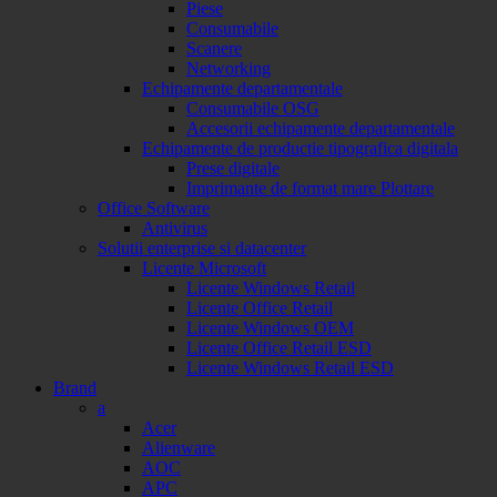
Piese
Consumabile
Scanere
Networking
Echipamente departamentale
Consumabile OSG
Accesorii echipamente departamentale
Echipamente de productie tipografica digitala
Prese digitale
Imprimante de format mare Plottare
Office Software
Antivirus
Solutii enterprise si datacenter
Licente Microsoft
Licente Windows Retail
Licente Office Retail
Licente Windows OEM
Licente Office Retail ESD
Licente Windows Retail ESD
Brand
a
Acer
Alienware
AOC
APC