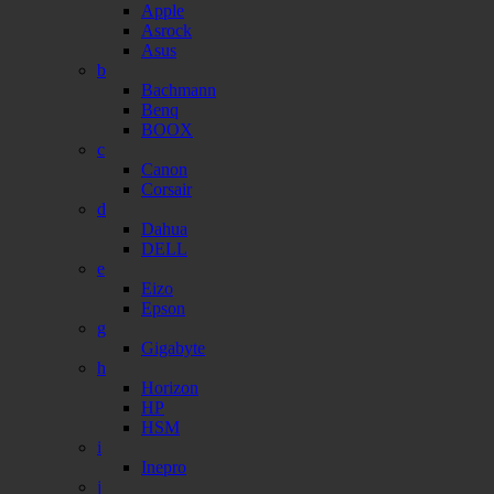
Apple
Asrock
Asus
b
Bachmann
Benq
BOOX
c
Canon
Corsair
d
Dahua
DELL
e
Eizo
Epson
g
Gigabyte
h
Horizon
HP
HSM
i
Inepro
j