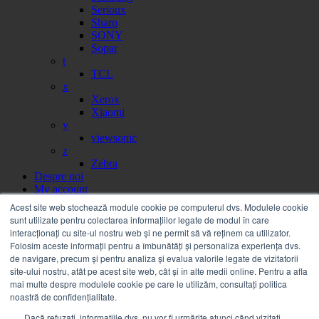
Serioux
Sharp
SONY
Sopar
t
TCL
x
Xerox
Xiaomi
v
viewsonic
z
Zebra
Despre noi
My account
Partener
Acest site web stochează module cookie pe computerul dvs. Modulele cookie
Portal facturi
sunt utilizate pentru colectarea informațiilor legate de modul în care
Sesizare
interacționați cu site-ul nostru web și ne permit să vă reținem ca utilizator.
Citire contor
Folosim aceste informații pentru a îmbunătăți și personaliza experiența dvs.
Help
de navigare, precum și pentru analiza și evalua valorile legate de vizitatorii
Servicii
site-ului nostru, atât pe acest site web, cât și în alte medii online. Pentru a afla
Service on call
mai multe despre modulele cookie pe care le utilizăm, consultați politica
Estico – Soluții de Print & IT pentru Companii
noastră de confidențialitate.
FSMA – Full Service Maintenance Agreement
Dacă refuzați, informațiile dvs. nu vor fi urmărite atunci când vizitați
Inchiriere echipamente Xerox