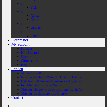
t
TCL
x
Xerox
Xiaomi
v
viewsonic
z
Zebra
Despre noi
My account
Partener
Portal facturi
Sesizare
Citire contor
Help
Servicii
Service on call
Estico – Soluții de Print & IT pentru Companii
FSMA – Full Service Maintenance Agreement
Inchiriere echipamente Xerox
Sistemul electronic de achiziții publice SEAP
Sistemul de finanțare prin Grenke
Contact