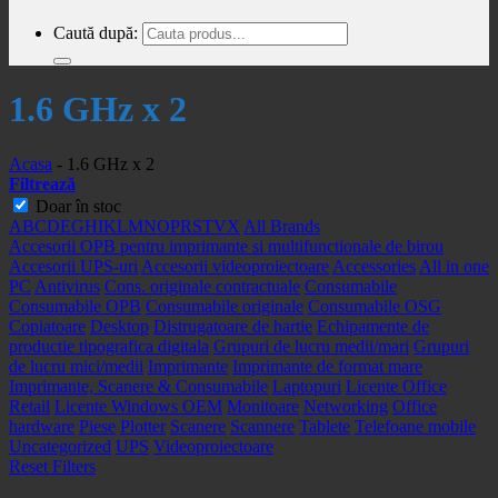
Caută după:
1.6 GHz x 2
Acasa
-
1.6 GHz x 2
Filtrează
Doar în stoc
A
B
C
D
E
G
H
I
K
L
M
N
O
P
R
S
T
V
X
All Brands
Accesorii OPB pentru imprimante si multifunctionale de birou
Accesorii UPS-uri
Accesorii videoproiectoare
Accessories
All in one
PC
Antivirus
Cons. originale contractuale
Consumabile
Consumabile OPB
Consumabile originale
Consumabile OSG
Copiatoare
Desktop
Distrugatoare de hartie
Echipamente de
productie tipografica digitala
Grupuri de lucru medii/mari
Grupuri
de lucru mici/medii
Imprimante
Imprimante de format mare
Imprimante, Scanere & Consumabile
Laptopuri
Licente Office
Retail
Licente Windows OEM
Monitoare
Networking
Office
hardware
Piese
Plotter
Scanere
Scannere
Tablete
Telefoane mobile
Uncategorized
UPS
Videoproiectoare
Reset Filters