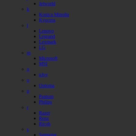
Jetworld
k
Konica Minolta
Kyocera
l
Lenovo
Legrand
Lexmark
LG
m
Microsoft
MSI
n
nJoy
o
Optoma
p
Pantum
Philips
r
Razer
Renz
Ricoh
s
Samsung