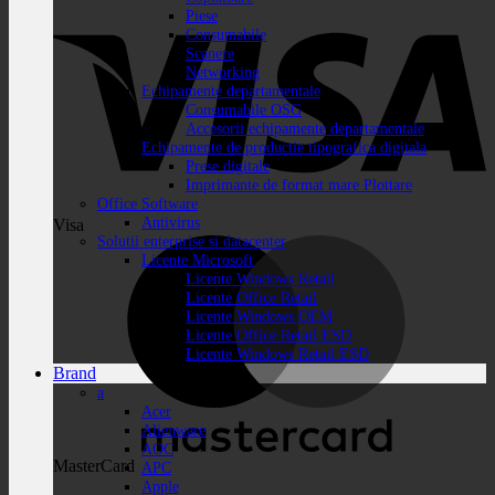
Piese
Consumabile
Scanere
Networking
Echipamente departamentale
Consumabile OSG
Accesorii echipamente departamentale
Echipamente de productie tipografica digitala
Prese digitale
Imprimante de format mare Plottare
Office Software
Antivirus
Visa
Solutii enterprise si datacenter
Licente Microsoft
Licente Windows Retail
Licente Office Retail
Licente Windows OEM
Licente Office Retail ESD
Licente Windows Retail ESD
Brand
a
Acer
Alienware
AOC
MasterCard
APC
Apple