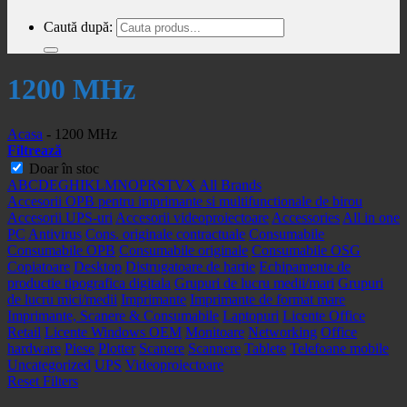
Caută după:
1200 MHz
Acasa
-
1200 MHz
Filtrează
Doar în stoc
A
B
C
D
E
G
H
I
K
L
M
N
O
P
R
S
T
V
X
All Brands
Accesorii OPB pentru imprimante si multifunctionale de birou
Accesorii UPS-uri
Accesorii videoproiectoare
Accessories
All in one
PC
Antivirus
Cons. originale contractuale
Consumabile
Consumabile OPB
Consumabile originale
Consumabile OSG
Copiatoare
Desktop
Distrugatoare de hartie
Echipamente de
productie tipografica digitala
Grupuri de lucru medii/mari
Grupuri
de lucru mici/medii
Imprimante
Imprimante de format mare
Imprimante, Scanere & Consumabile
Laptopuri
Licente Office
Retail
Licente Windows OEM
Monitoare
Networking
Office
hardware
Piese
Plotter
Scanere
Scannere
Tablete
Telefoane mobile
Uncategorized
UPS
Videoproiectoare
Reset Filters