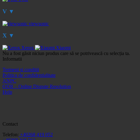
V
▼
viewsonic
X
▼
Xerox
Xiaomi
Nu a fost găsit niciun produs care să se potrivească cu selecția ta.
Informatii
Termeni si conditii
Politica de confidentialitate
ANPC
ODR – Online Dispute Resolution
Help
Contact
Telefon:
+40268 419 052