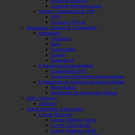
Ecrane de proiectie
Accesorii videoproiectoare
Servere, Componente & UPS
UPS
Accesorii UPS-uri
Imprimante, Scanere & Consumabile
Imprimante
Copiatoare
Piese
Consumabile
Scanere
Networking
Echipamente departamentale
Consumabile OSG
Accesorii echipamente departamentale
Echipamente de productie tipografica digitala
Prese digitale
Imprimante de format mare Plottare
Office Software
Antivirus
Solutii enterprise si datacenter
Licente Microsoft
Licente Windows Retail
Licente Office Retail
Licente Windows OEM