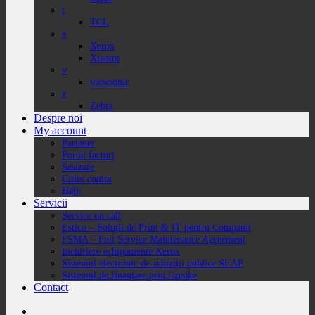
t
TCL
x
Xerox
Xiaomi
v
viewsonic
z
Zebra
Despre noi
My account
Partener
Portal facturi
Sesizare
Citire contor
Help
Servicii
Service on call
Estico – Soluții de Print & IT pentru Companii
FSMA – Full Service Maintenance Agreement
Inchiriere echipamente Xerox
Sistemul electronic de achiziții publice SEAP
Sistemul de finanțare prin Grenke
Contact