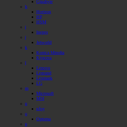
Gigabyte
h
Horizon
HP
HSM
i
Inepro
j
Jetworld
k
Konica Minolta
Kyocera
l
Lenovo
Legrand
Lexmark
LG
m
Microsoft
MSI
n
nJoy
o
Optoma
p