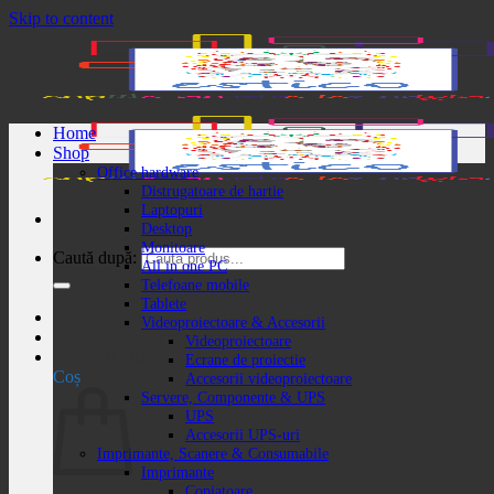
Skip to content
Home
Shop
Office hardware
Distrugatoare de hartie
Laptopuri
Desktop
Monitoare
Caută după:
All in one PC
Telefoane mobile
Tablete
Videoproiectoare & Accesorii
Autentificare / Înregistrare
Videoproiectoare
Coș /
0,00
lei
Ecrane de proiectie
Coș
Accesorii videoproiectoare
Servere, Componente & UPS
UPS
Accesorii UPS-uri
Imprimante, Scanere & Consumabile
Imprimante
Copiatoare