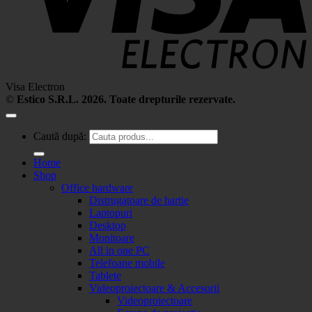
Visa Electron
©
Estico S.R.L. 2026. Toate drepturile rezervate.
Caută după:
Home
Shop
Office hardware
Distrugatoare de hartie
Laptopuri
Desktop
Monitoare
All in one PC
Telefoane mobile
Tablete
Videoproiectoare & Accesorii
Videoproiectoare