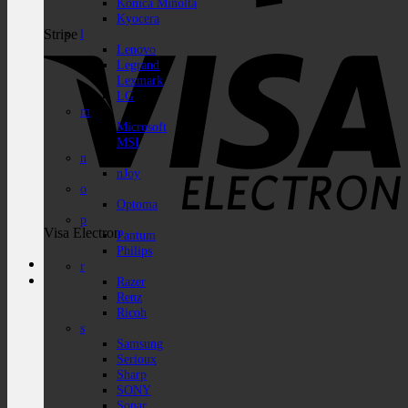
Konica Minolta
Kyocera
Stripe
l
Lenovo
Legrand
Lexmark
LG
m
Microsoft
MSI
n
nJoy
o
Optoma
p
Visa Electron
Pantum
Philips
r
Razer
Renz
Ricoh
s
Samsung
Serioux
Sharp
SONY
Sopar