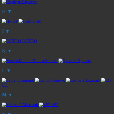
Gigabyte
H
▼
HP
HSM
I
▼
INEPRO
K
▼
Konica Minolta
Kyocera
L
▼
Legrand
Lenovo
Lexmark
LG
M
▼
Microsoft
MSI