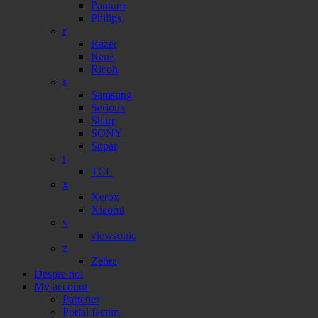
Pantum
Philips
r
Razer
Renz
Ricoh
s
Samsung
Serioux
Sharp
SONY
Sopar
t
TCL
x
Xerox
Xiaomi
v
viewsonic
z
Zebra
Despre noi
My account
Partener
Portal facturi