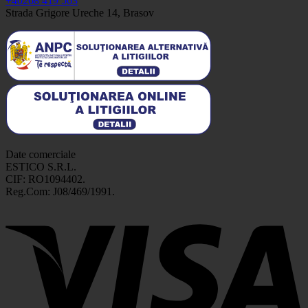
+40268 419 563
Strada Grigore Ureche 14, Brasov
Date comerciale
ESTICO S.R.L.
CIF: RO1094402.
Reg.Com: J08/469/1991.