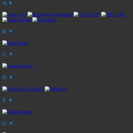
A
▼
Acer
Alienware
AOC
APC
Apple
Asus
B
▼
Benq
C
▼
Canon
D
▼
DAHUA
Dell
E
▼
Epson
G
▼