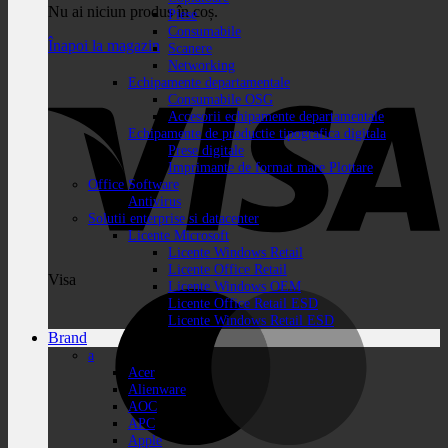
Nu ai niciun produs în coș.
Piese
Consumabile
Înapoi la magazin
Scanere
Networking
Echipamente departamentale
Consumabile OSG
Accesorii echipamente departamentale
Echipamente de productie tipografica digitala
Prese digitale
Imprimante de format mare Plottare
Office Software
Antivirus
Solutii enterprise si datacenter
Licente Microsoft
Licente Windows Retail
Licente Office Retail
Visa
Licente Windows OEM
Licente Office Retail ESD
Licente Windows Retail ESD
Brand
a
Acer
Alienware
AOC
APC
Apple