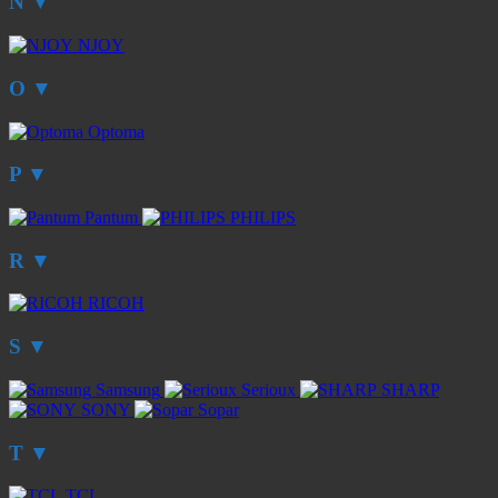
N
▼
NJOY
O
▼
Optoma
P
▼
Pantum
PHILIPS
R
▼
RICOH
S
▼
Samsung
Serioux
SHARP
SONY
Sopar
T
▼
TCL