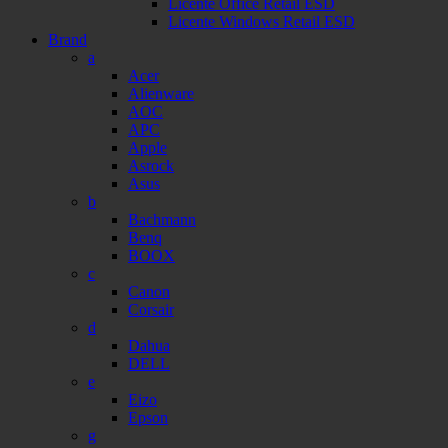
Licente Office Retail ESD
Licente Windows Retail ESD
Brand
a
Acer
Alienware
AOC
APC
Apple
Asrock
Asus
b
Bachmann
Benq
BOOX
c
Canon
Corsair
d
Dahua
DELL
e
Eizo
Epson
g