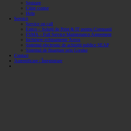
Sesizare
Citire contor
Help
Servicii
Service on call
Estico – Soluții de Print & IT pentru Companii
FSMA – Full Service Maintenance Agreement
Inchiriere echipamente Xerox
Sistemul electronic de achiziții publice SEAP
Sistemul de finanțare prin Grenke
Contact
Autentificare / Înregistrare