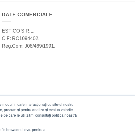
DATE COMERCIALE
ESTICO S.R.L.
CIF: RO1094402.
Reg.Com: J08/469/1991.
modul în care interacționați cu site-ul nostru
e, precum și pentru analiza și evalua valorile
e pe care le utilizăm, consultați politica noastră
ie în browser-ul dvs. pentru a