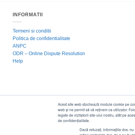
INFORMATII
Termeni si conditii
Politica de confidentialitate
ANPC
ODR – Online Dispute Resolution
Help
Acest site web stochează module cookie pe compu
web și ne permit să vă reținem ca utilizator. Fo
legate de vizitatorii site-ului nostru, atât pe ac
de confidențialitate.
Dacă refuzați, informațiile dvs. nu 
reține preferința dvs. de a nu fi urm