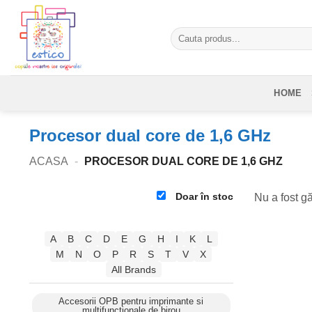
Skip
to
Caută
content
după:
HOME
Procesor dual core de 1,6 GHz
ACASA
-
PROCESOR DUAL CORE DE 1,6 GHZ
Doar în stoc
Nu a fost gă
A
B
C
D
E
G
H
I
K
L
M
N
O
P
R
S
T
V
X
All Brands
Accesorii OPB pentru imprimante si
multifunctionale de birou