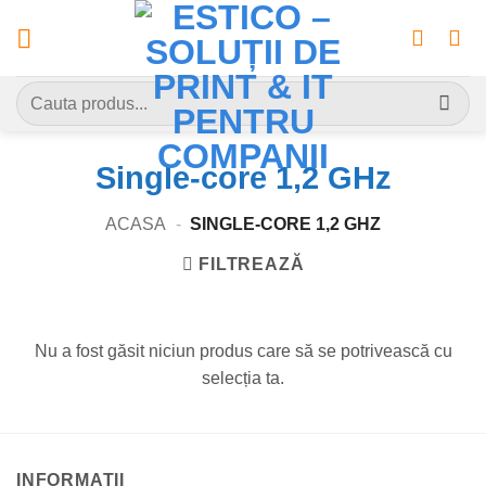
Skip
to
content
Caută
după:
Single-core 1,2 GHz
ACASA
-
SINGLE-CORE 1,2 GHZ
FILTREAZĂ
Nu a fost găsit niciun produs care să se potrivească cu
selecția ta.
INFORMATII