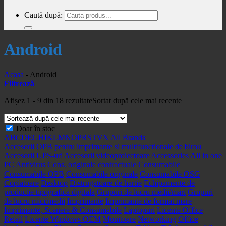
Caută după:
Android
Acasa
-
Android
Filtrează
Afișez 1 - 9 din 18 rezultate
Sortat după cele mai recente
Doar în stoc
A
B
C
D
E
G
H
I
K
L
M
N
O
P
R
S
T
V
X
All Brands
Accesorii OPB pentru imprimante si multifunctionale de birou
Accesorii UPS-uri
Accesorii videoproiectoare
Accessories
All in one
PC
Antivirus
Cons. originale contractuale
Consumabile
Consumabile OPB
Consumabile originale
Consumabile OSG
Copiatoare
Desktop
Distrugatoare de hartie
Echipamente de
productie tipografica digitala
Grupuri de lucru medii/mari
Grupuri
de lucru mici/medii
Imprimante
Imprimante de format mare
Imprimante, Scanere & Consumabile
Laptopuri
Licente Office
Retail
Licente Windows OEM
Monitoare
Networking
Office