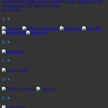
hardware
Piese
Plotter
Scanere
Scannere
Tablete
Telefoane mobile
Uncategorized
UPS
Videoproiectoare
Reset Filters
A
▼
Acer
Alienware
AOC
APC
Apple
Asus
B
▼
Benq
C
▼
Canon
D
▼
DAHUA
Dell
E
▼
Epson