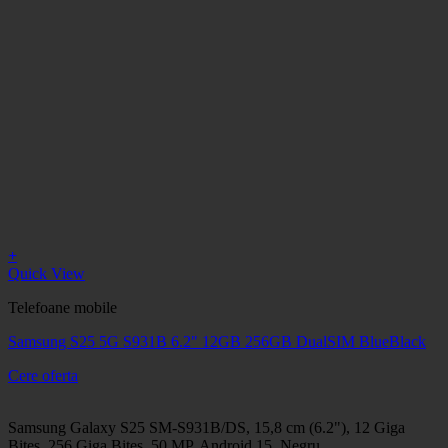
+
Quick View
Telefoane mobile
Samsung S25 5G S931B 6.2" 12GB 256GB DualSIM BlueBlack
Cere oferta
Samsung Galaxy S25 SM-S931B/DS, 15,8 cm (6.2"), 12 Giga
Bites, 256 Giga Bites, 50 MP, Android 15, Negru