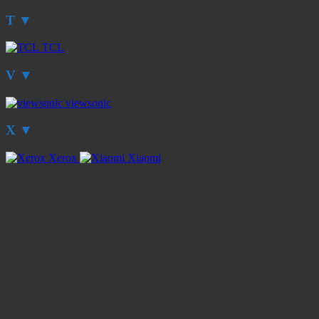
T
▼
TCL
V
▼
viewsonic
X
▼
Xerox
Xiaomi