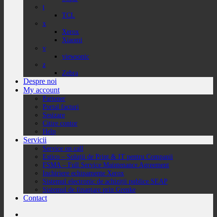
t
TCL
x
Xerox
Xiaomi
v
viewsonic
z
Zebra
Despre noi
My account
Partener
Portal facturi
Sesizare
Citire contor
Help
Servicii
Service on call
Estico – Soluții de Print & IT pentru Companii
FSMA – Full Service Maintenance Agreement
Inchiriere echipamente Xerox
Sistemul electronic de achiziții publice SEAP
Sistemul de finanțare prin Grenke
Contact