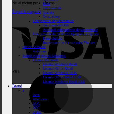
Nu ai niciun produs în coș.
Piese
Consumabile
Înapoi la magazin
Scanere
Networking
Echipamente departamentale
Consumabile OSG
Accesorii echipamente departamentale
Echipamente de productie tipografica digitala
Prese digitale
Imprimante de format mare Plottare
Office Software
Antivirus
Solutii enterprise si datacenter
Licente Microsoft
Licente Windows Retail
Licente Office Retail
Visa
Licente Windows OEM
Licente Office Retail ESD
Licente Windows Retail ESD
Brand
a
Acer
Alienware
AOC
APC
Apple