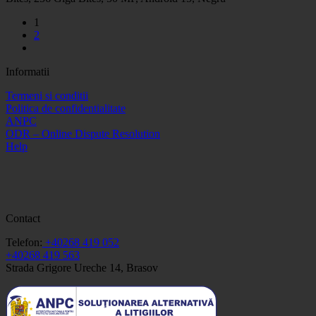
1
2
Informatii
Termeni si conditii
Politica de confidentialitate
ANPC
ODR – Online Dispute Resolution
Help
Contact
Telefon:
+40268 419 052
+40268 419 563
Strada Grigore Ureche 14, Brasov