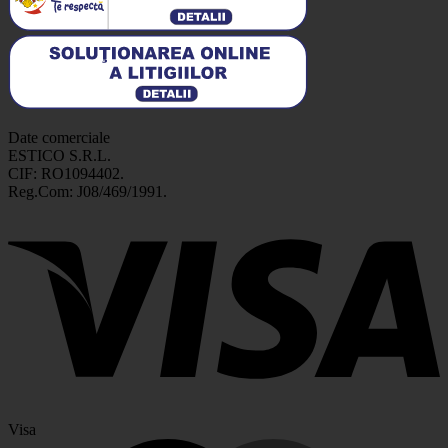
Date comerciale
ESTICO S.R.L.
CIF: RO1094402.
Reg.Com: J08/469/1991.
Visa