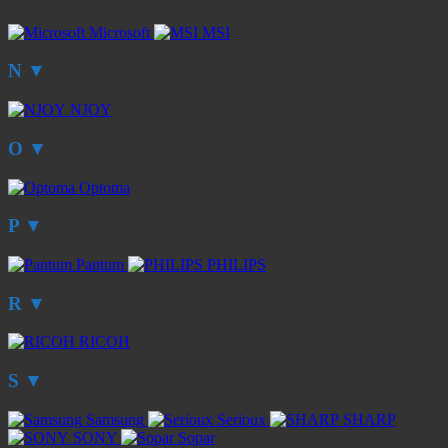
Microsoft
MSI
N
▼
NJOY
O
▼
Optoma
P
▼
Pantum
PHILIPS
R
▼
RICOH
S
▼
Samsung
Serioux
SHARP
SONY
Sopar