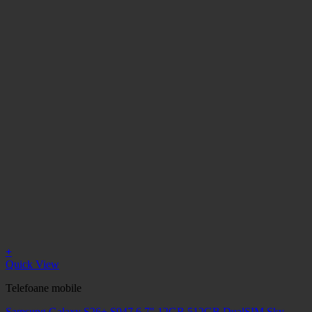
+
Quick View
Telefoane mobile
Samsung Galaxy S26+ S947 6.7" 12GB 512GB DualSIM Sky