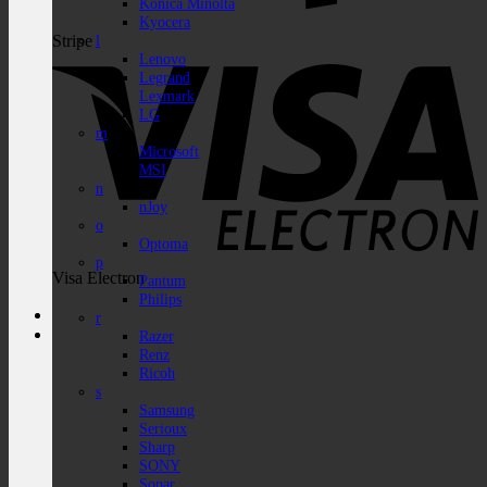
Konica Minolta
Kyocera
Stripe
l
Lenovo
Legrand
Lexmark
LG
m
Microsoft
MSI
n
nJoy
o
Optoma
p
Visa Electron
Pantum
Philips
r
Razer
Renz
Ricoh
s
Samsung
Serioux
Sharp
SONY
Sopar