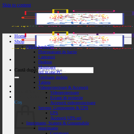
Skip to content
Home
Shop
Office hardware
Distrugatoare de hartie
Laptopuri
Desktop
Monitoare
Caută după:
All in one PC
Telefoane mobile
Tablete
Videoproiectoare & Accesorii
Autentificare / Înregistrare
Videoproiectoare
Coș /
0,00
lei
Ecrane de proiectie
Coș
Accesorii videoproiectoare
Servere, Componente & UPS
UPS
Accesorii UPS-uri
Imprimante, Scanere & Consumabile
Imprimante
Copiatoare