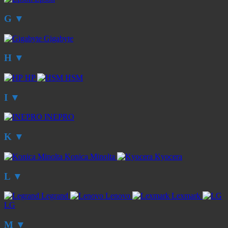
G
▼
Gigabyte
H
▼
HP
HSM
I
▼
INEPRO
K
▼
Konica Minolta
Kyocera
L
▼
Legrand
Lenovo
Lexmark
LG
M
▼