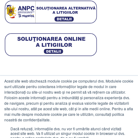
Acest site web stochează module cookie pe computerul dvs. Modulele cookie
DATE COMERCIALE
sunt utilizate pentru colectarea informațiilor legate de modul în care
interacționați cu site-ul nostru web și ne permit să vă reținem ca utilizator.
Folosim aceste informații pentru a îmbunătăți și personaliza experiența dvs.
ESTICO S.R.L.
de navigare, precum și pentru analiza și evalua valorile legate de vizitatorii
CIF: RO1094402.
site-ului nostru, atât pe acest site web, cât și în alte medii online. Pentru a afla
mai multe despre modulele cookie pe care le utilizăm, consultați politica
Reg.Com: J08/469/1991.
noastră de confidențialitate.
Dacă refuzați, informațiile dvs. nu vor fi urmărite atunci când vizitați
acest site web. Va fi utilizat un singur modul cookie în browser-ul dvs.
pentru a reține preferința dvs. de a nu fi urmărit.