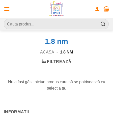
Skip
to
content
Caută
după:
1.8 nm
ACASA
-
1.8 NM
FILTREAZĂ
Nu a fost găsit niciun produs care să se potrivească cu
selecția ta.
INFORMATII