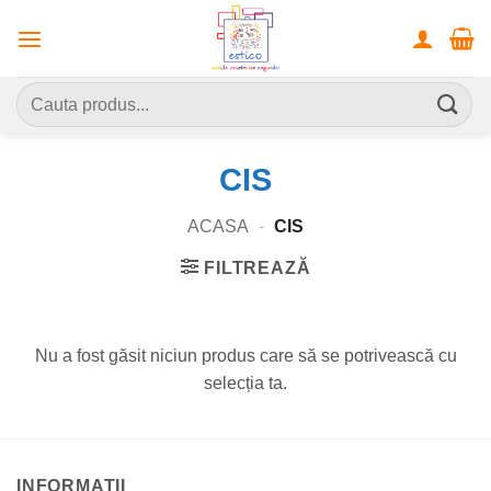
Skip
to
content
Caută
după:
CIS
ACASA
-
CIS
FILTREAZĂ
Nu a fost găsit niciun produs care să se potrivească cu
selecția ta.
INFORMATII