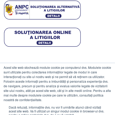
Acest site web stochează module cookie pe computerul dvs. Modulele cookie
DATE COMERCIALE
sunt utilizate pentru colectarea informațiilor legate de modul în care
interacționați cu site-ul nostru web și ne permit să vă reținem ca utilizator.
Folosim aceste informații pentru a îmbunătăți și personaliza experiența dvs.
ESTICO S.R.L.
de navigare, precum și pentru analiza și evalua valorile legate de vizitatorii
CIF: RO1094402.
site-ului nostru, atât pe acest site web, cât și în alte medii online. Pentru a afla
mai multe despre modulele cookie pe care le utilizăm, consultați politica
Reg.Com: J08/469/1991.
noastră de confidențialitate.
Dacă refuzați, informațiile dvs. nu vor fi urmărite atunci când vizitați
acest site web. Va fi utilizat un singur modul cookie în browser-ul dvs.
pentru a reține preferința dvs. de a nu fi urmărit.