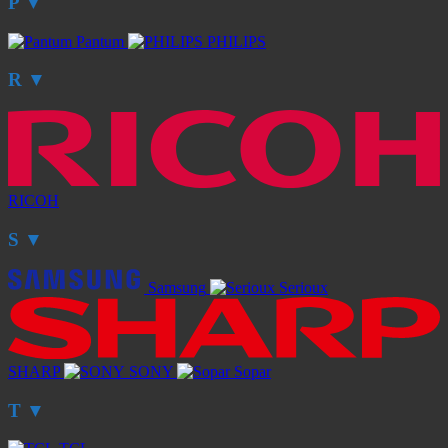
P
▼
Pantum
PHILIPS
R
▼
RICOH
S
▼
Samsung
Serioux
SHARP
SONY
Sopar
T
▼