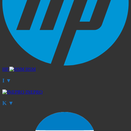
HP
HSM
I
▼
INEPRO
K
▼