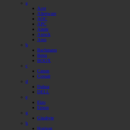
a
Acer
Alienware
AOC
APC
Apple
Asrock
Asus
b
Bachmann
Benq
BOOX
c
Canon
Corsair
d
Dahua
DELL
e
Eizo
Epson
g
Gigabyte
h
Horizon