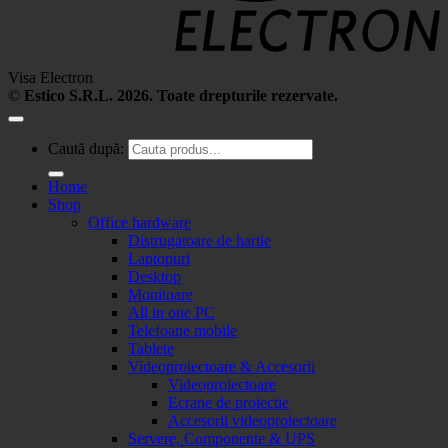
Visa Electron
©
Estico S.R.L. 2026. Toate drepturile rezervate.
Caută după:
Home
Shop
Office hardware
Distrugatoare de hartie
Laptopuri
Desktop
Monitoare
All in one PC
Telefoane mobile
Tablete
Videoproiectoare & Accesorii
Videoproiectoare
Ecrane de proiectie
Accesorii videoproiectoare
Servere, Componente & UPS