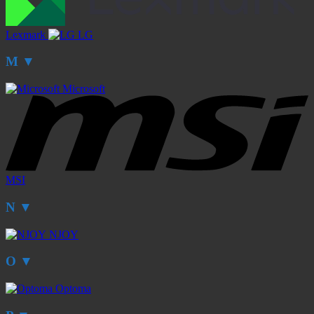
Lexmark
LG
M
▼
Microsoft
MSI
N
▼
NJOY
O
▼
Optoma