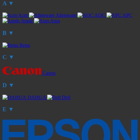
A
▼
Acer
Alienware
AOC
APC
Apple
Asus
B
▼
Benq
C
▼
Canon
D
▼
DAHUA
Dell
E
▼