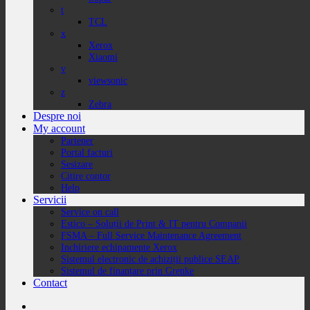
t
TCL
x
Xerox
Xiaomi
v
viewsonic
z
Zebra
Despre noi
My account
Partener
Portal facturi
Sesizare
Citire contor
Help
Servicii
Service on call
Estico – Soluții de Print & IT pentru Companii
FSMA – Full Service Maintenance Agreement
Inchiriere echipamente Xerox
Sistemul electronic de achiziții publice SEAP
Sistemul de finanțare prin Grenke
Contact