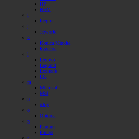
HP
HSM
i
Inepro
j
Jetworld
k
Konica Minolta
Kyocera
l
Lenovo
Legrand
Lexmark
LG
m
Microsoft
MSI
n
nJoy
o
Optoma
p
Pantum
Philips
r