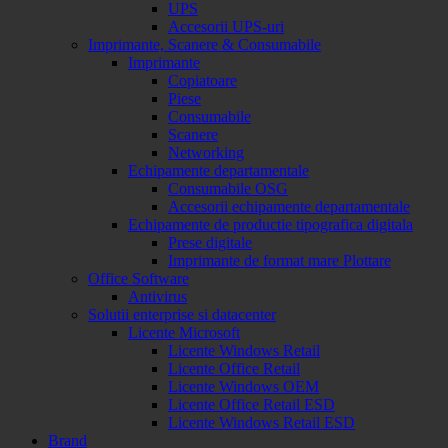
UPS
Accesorii UPS-uri
Imprimante, Scanere & Consumabile
Imprimante
Copiatoare
Piese
Consumabile
Scanere
Networking
Echipamente departamentale
Consumabile OSG
Accesorii echipamente departamentale
Echipamente de productie tipografica digitala
Prese digitale
Imprimante de format mare Plottare
Office Software
Antivirus
Solutii enterprise si datacenter
Licente Microsoft
Licente Windows Retail
Licente Office Retail
Licente Windows OEM
Licente Office Retail ESD
Licente Windows Retail ESD
Brand