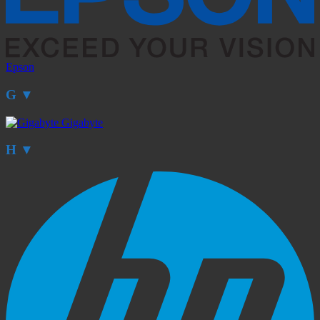
Epson
G
▼
Gigabyte
H
▼