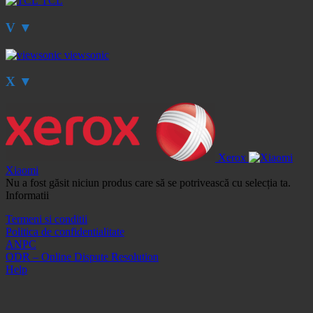
TCL
V
▼
viewsonic
X
▼
Xerox
Xiaomi
Nu a fost găsit niciun produs care să se potrivească cu selecția ta.
Informatii
Termeni si conditii
Politica de confidentialitate
ANPC
ODR – Online Dispute Resolution
Help