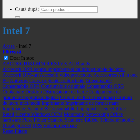
Caută după:
Intel 7
Acasa
-
Intel 7
Filtrează
Doar în stoc
A
B
C
D
E
G
H
I
K
L
M
N
O
P
R
S
T
V
X
All Brands
Accesorii OPB pentru imprimante si multifunctionale de birou
Accesorii UPS-uri
Accesorii videoproiectoare
Accessories
All in one
PC
Antivirus
Cons. originale contractuale
Consumabile
Consumabile OPB
Consumabile originale
Consumabile OSG
Copiatoare
Desktop
Distrugatoare de hartie
Echipamente de
productie tipografica digitala
Grupuri de lucru medii/mari
Grupuri
de lucru mici/medii
Imprimante
Imprimante de format mare
Imprimante, Scanere & Consumabile
Laptopuri
Licente Office
Retail
Licente Windows OEM
Monitoare
Networking
Office
hardware
Piese
Plotter
Scanere
Scannere
Tablete
Telefoane mobile
Uncategorized
UPS
Videoproiectoare
Reset Filters