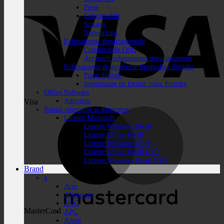
Piese
Consumabile
Scanere
Networking
Echipamente departamentale
Consumabile OSG
Accesorii echipamente departamentale
Echipamente de productie tipografica digitala
Prese digitale
Imprimante de format mare Plottare
Office Software
Antivirus
Visa
Solutii enterprise si datacenter
Licente Microsoft
Licente Windows Retail
Licente Office Retail
Licente Windows OEM
Licente Office Retail ESD
Licente Windows Retail ESD
Brand
a
Acer
Alienware
AOC
MasterCard
APC
Apple