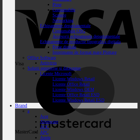
Piese
Consumabile
Scanere
Networking
Echipamente departamentale
Consumabile OSG
Accesorii echipamente departamentale
Echipamente de productie tipografica digitala
Prese digitale
Imprimante de format mare Plottare
Office Software
Antivirus
Visa
Solutii enterprise si datacenter
Licente Microsoft
Licente Windows Retail
Licente Office Retail
Licente Windows OEM
Licente Office Retail ESD
Licente Windows Retail ESD
Brand
a
Acer
Alienware
AOC
MasterCard
APC
Apple