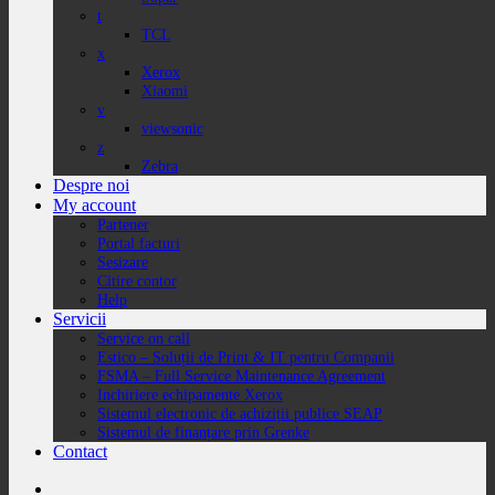
t
TCL
x
Xerox
Xiaomi
v
viewsonic
z
Zebra
Despre noi
My account
Partener
Portal facturi
Sesizare
Citire contor
Help
Servicii
Service on call
Estico – Soluții de Print & IT pentru Companii
FSMA – Full Service Maintenance Agreement
Inchiriere echipamente Xerox
Sistemul electronic de achiziții publice SEAP
Sistemul de finanțare prin Grenke
Contact