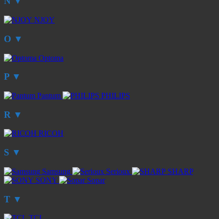
N
▼
NJOY
O
▼
Optoma
P
▼
Pantum
PHILIPS
R
▼
RICOH
S
▼
Samsung
Serioux
SHARP
SONY
Sopar
T
▼
TCL