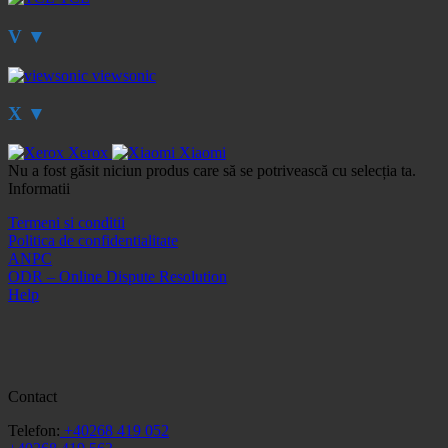
V
▼
viewsonic
X
▼
Xerox
Xiaomi
Nu a fost găsit niciun produs care să se potrivească cu selecția ta.
Informatii
Termeni si conditii
Politica de confidentialitate
ANPC
ODR – Online Dispute Resolution
Help
Contact
Telefon:
+40268 419 052