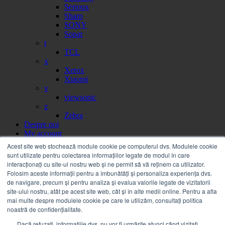
Serioux
Sharp
SONY
Sopar
t
TCL
x
Xerox
Xiaomi
v
viewsonic
z
Zebra
Despre noi
My account
Partener
Acest site web stochează module cookie pe computerul dvs. Modulele cookie
Portal facturi
sunt utilizate pentru colectarea informațiilor legate de modul în care
Sesizare
interacționați cu site-ul nostru web și ne permit să vă reținem ca utilizator.
Citire contor
Folosim aceste informații pentru a îmbunătăți și personaliza experiența dvs.
Help
de navigare, precum și pentru analiza și evalua valorile legate de vizitatorii
Servicii
site-ului nostru, atât pe acest site web, cât și în alte medii online. Pentru a afla
Service on call
mai multe despre modulele cookie pe care le utilizăm, consultați politica
Estico – Soluții de Print & IT pentru Companii
noastră de confidențialitate.
FSMA – Full Service Maintenance Agreement
Dacă refuzați, informațiile dvs. nu vor fi urmărite atunci când vizitați
Inchiriere echipamente Xerox