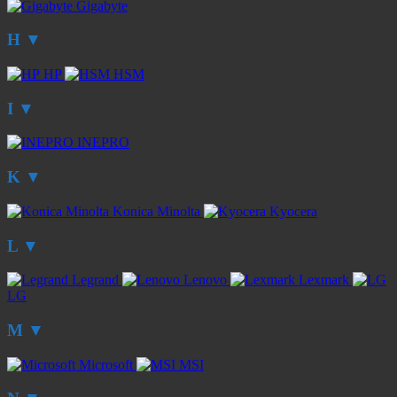
Gigabyte
H
▼
HP
HSM
I
▼
INEPRO
K
▼
Konica Minolta
Kyocera
L
▼
Legrand
Lenovo
Lexmark
LG
M
▼
Microsoft
MSI