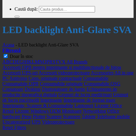
Caută după:
LED backlight Anti-Glare SVA
Acasa
-
LED backlight Anti-Glare SVA
Filtrează
Doar în stoc
A
B
C
D
E
G
H
I
K
L
M
N
O
P
R
S
T
V
X
All Brands
Accesorii OPB pentru imprimante si multifunctionale de birou
Accesorii UPS-uri
Accesorii videoproiectoare
Accessories
All in one
PC
Antivirus
Cons. originale contractuale
Consumabile
Consumabile OPB
Consumabile originale
Consumabile OSG
Copiatoare
Desktop
Distrugatoare de hartie
Echipamente de
productie tipografica digitala
Grupuri de lucru medii/mari
Grupuri
de lucru mici/medii
Imprimante
Imprimante de format mare
Imprimante, Scanere & Consumabile
Laptopuri
Licente Office
Retail
Licente Windows OEM
Monitoare
Networking
Office
hardware
Piese
Plotter
Scanere
Scannere
Tablete
Telefoane mobile
Uncategorized
UPS
Videoproiectoare
Reset Filters