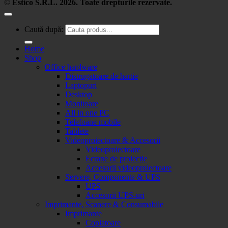
©
Estico S.R.L. 2026. Toate drepturile rezervate.
Caută după:
Home
Shop
Office hardware
Distrugatoare de hartie
Laptopuri
Desktop
Monitoare
All in one PC
Telefoane mobile
Tablete
Videoproiectoare & Accesorii
Videoproiectoare
Ecrane de proiectie
Accesorii videoproiectoare
Servere, Componente & UPS
UPS
Accesorii UPS-uri
Imprimante, Scanere & Consumabile
Imprimante
Copiatoare