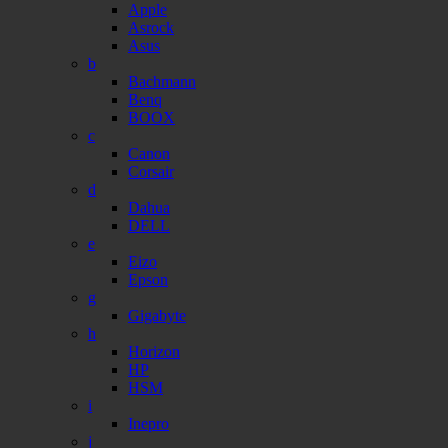
Apple
Asrock
Asus
b
Bachmann
Benq
BOOX
c
Canon
Corsair
d
Dahua
DELL
e
Eizo
Epson
g
Gigabyte
h
Horizon
HP
HSM
i
Inepro
j