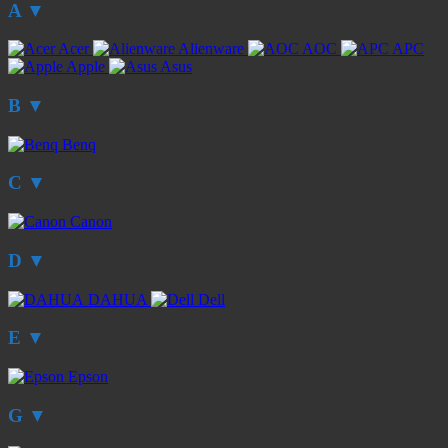
A
▼
Acer
Alienware
AOC
APC
Apple
Asus
B
▼
Benq
C
▼
Canon
D
▼
DAHUA
Dell
E
▼
Epson
G
▼