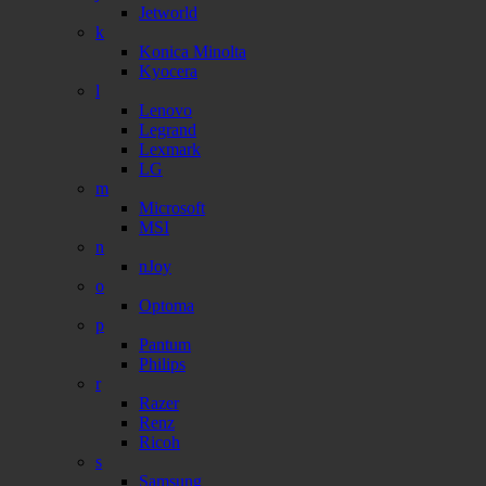
Jetworld
k
Konica Minolta
Kyocera
l
Lenovo
Legrand
Lexmark
LG
m
Microsoft
MSI
n
nJoy
o
Optoma
p
Pantum
Philips
r
Razer
Renz
Ricoh
s
Samsung