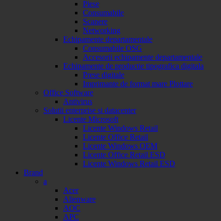
Piese
Consumabile
Scanere
Networking
Echipamente departamentale
Consumabile OSG
Accesorii echipamente departamentale
Echipamente de productie tipografica digitala
Prese digitale
Imprimante de format mare Plottare
Office Software
Antivirus
Solutii enterprise si datacenter
Licente Microsoft
Licente Windows Retail
Licente Office Retail
Licente Windows OEM
Licente Office Retail ESD
Licente Windows Retail ESD
Brand
a
Acer
Alienware
AOC
APC