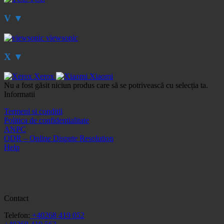
V
▼
viewsonic
X
▼
Xerox
Xiaomi
Nu a fost găsit niciun produs care să se potrivească cu selecția ta.
Informatii
Termeni si conditii
Politica de confidentialitate
ANPC
ODR – Online Dispute Resolution
Help
Contact
Telefon:
+40268 419 052