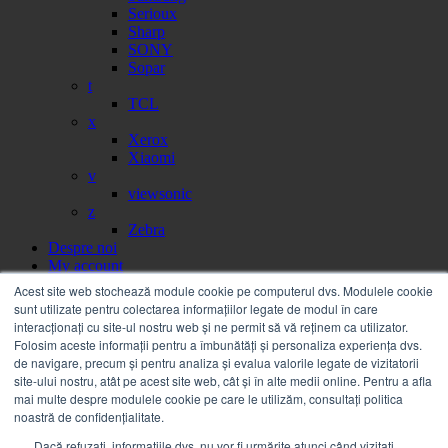
Serioux
Sharp
SONY
Sopar
t
TCL
x
Xerox
Xiaomi
v
viewsonic
z
Zebra
Despre noi
My account
Partener
Acest site web stochează module cookie pe computerul dvs. Modulele cookie
Portal facturi
sunt utilizate pentru colectarea informațiilor legate de modul în care
Sesizare
interacționați cu site-ul nostru web și ne permit să vă reținem ca utilizator.
Citire contor
Folosim aceste informații pentru a îmbunătăți și personaliza experiența dvs.
Help
de navigare, precum și pentru analiza și evalua valorile legate de vizitatorii
Servicii
site-ului nostru, atât pe acest site web, cât și în alte medii online. Pentru a afla
Service on call
mai multe despre modulele cookie pe care le utilizăm, consultați politica
Estico – Soluții de Print & IT pentru Companii
noastră de confidențialitate.
FSMA – Full Service Maintenance Agreement
Dacă refuzați, informațiile dvs. nu vor fi urmărite atunci când vizitați
Inchiriere echipamente Xerox