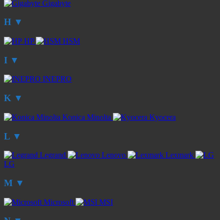
Gigabyte
H
▼
HP
HSM
I
▼
INEPRO
K
▼
Konica Minolta
Kyocera
L
▼
Legrand
Lenovo
Lexmark
LG
M
▼
Microsoft
MSI