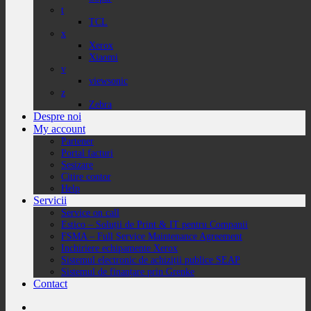
t
TCL
x
Xerox
Xiaomi
v
viewsonic
z
Zebra
Despre noi
My account
Partener
Portal facturi
Sesizare
Citire contor
Help
Servicii
Service on call
Estico – Soluții de Print & IT pentru Companii
FSMA – Full Service Maintenance Agreement
Inchiriere echipamente Xerox
Sistemul electronic de achiziții publice SEAP
Sistemul de finanțare prin Grenke
Contact