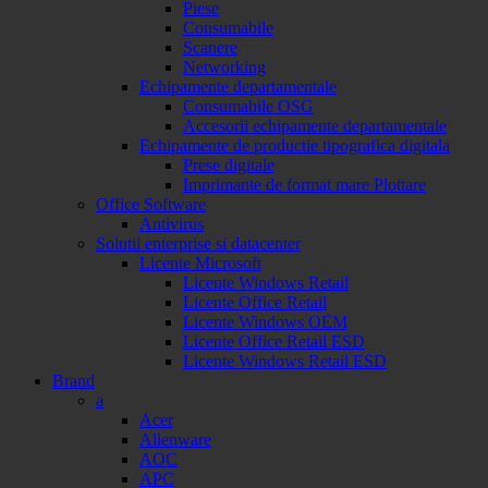
Piese
Consumabile
Scanere
Networking
Echipamente departamentale
Consumabile OSG
Accesorii echipamente departamentale
Echipamente de productie tipografica digitala
Prese digitale
Imprimante de format mare Plottare
Office Software
Antivirus
Solutii enterprise si datacenter
Licente Microsoft
Licente Windows Retail
Licente Office Retail
Licente Windows OEM
Licente Office Retail ESD
Licente Windows Retail ESD
Brand
a
Acer
Alienware
AOC
APC