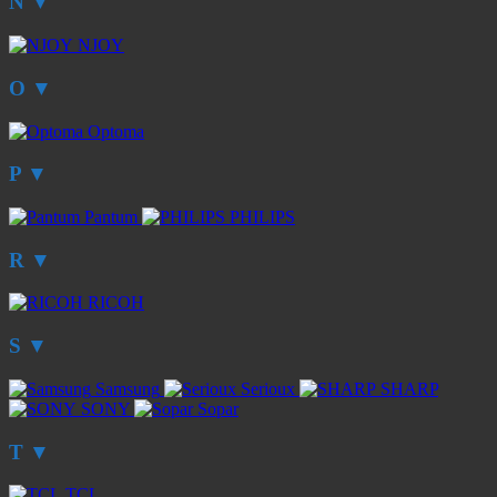
N
▼
NJOY
O
▼
Optoma
P
▼
Pantum
PHILIPS
R
▼
RICOH
S
▼
Samsung
Serioux
SHARP
SONY
Sopar
T
▼
TCL