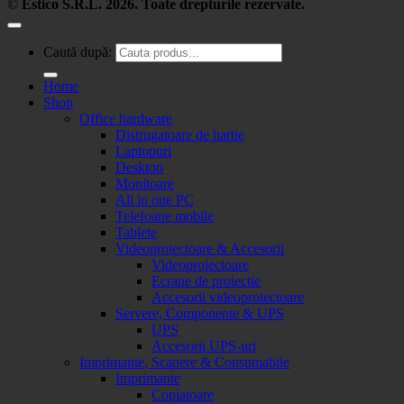
©
Estico S.R.L. 2026. Toate drepturile rezervate.
Caută după:
Home
Shop
Office hardware
Distrugatoare de hartie
Laptopuri
Desktop
Monitoare
All in one PC
Telefoane mobile
Tablete
Videoproiectoare & Accesorii
Videoproiectoare
Ecrane de proiectie
Accesorii videoproiectoare
Servere, Componente & UPS
UPS
Accesorii UPS-uri
Imprimante, Scanere & Consumabile
Imprimante
Copiatoare