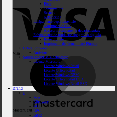
Piese
Consumabile
Scanere
Networking
Echipamente departamentale
Consumabile OSG
Accesorii echipamente departamentale
Echipamente de productie tipografica digitala
Prese digitale
Imprimante de format mare Plottare
Office Software
Antivirus
Visa
Solutii enterprise si datacenter
Licente Microsoft
Licente Windows Retail
Licente Office Retail
Licente Windows OEM
Licente Office Retail ESD
Licente Windows Retail ESD
Brand
a
Acer
Alienware
AOC
MasterCard
APC
Apple