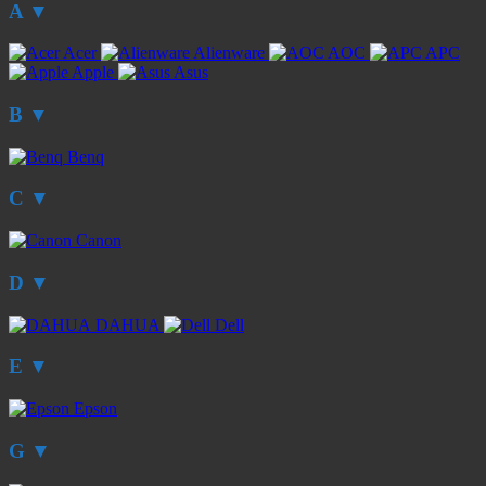
A
▼
Acer
Alienware
AOC
APC
Apple
Asus
B
▼
Benq
C
▼
Canon
D
▼
DAHUA
Dell
E
▼
Epson
G
▼