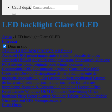
Caută după:
LED backlight Glare OLED
Acasa
-
LED backlight Glare OLED
Filtrează
Doar în stoc
A
B
C
D
E
G
H
I
K
L
M
N
O
P
R
S
T
V
X
All Brands
Accesorii OPB pentru imprimante si multifunctionale de birou
Accesorii UPS-uri
Accesorii videoproiectoare
Accessories
All in one
PC
Antivirus
Cons. originale contractuale
Consumabile
Consumabile OPB
Consumabile originale
Consumabile OSG
Copiatoare
Desktop
Distrugatoare de hartie
Echipamente de
productie tipografica digitala
Grupuri de lucru medii/mari
Grupuri
de lucru mici/medii
Imprimante
Imprimante de format mare
Imprimante, Scanere & Consumabile
Laptopuri
Licente Office
Retail
Licente Windows OEM
Monitoare
Networking
Office
hardware
Piese
Plotter
Scanere
Scannere
Tablete
Telefoane mobile
Uncategorized
UPS
Videoproiectoare
Reset Filters