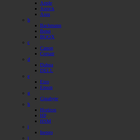
Apple
Asrock
Asus
b
Bachmann
Benq
BOOX
c
Canon
Corsair
d
Dahua
DELL
e
Eizo
Epson
g
Gigabyte
h
Horizon
HP
HSM
i
Inepro
j