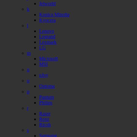
Jetworld
k
Konica Minolta
Kyocera
l
Lenovo
Legrand
Lexmark
LG
m
Microsoft
MSI
n
nJoy
o
Optoma
p
Pantum
Philips
r
Razer
Renz
Ricoh
s
Samsung