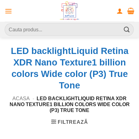
Skip
to
content
Caută
după:
LED backlightLiquid Retina
XDR Nano Texture1 billion
colors Wide color (P3) True
Tone
ACASA
-
LED BACKLIGHTLIQUID RETINA XDR
NANO TEXTURE1 BILLION COLORS WIDE COLOR
(P3) TRUE TONE
FILTREAZĂ