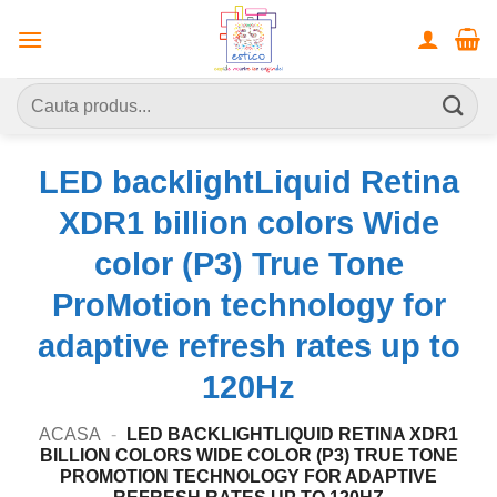
Skip
to
content
Caută
după:
LED backlightLiquid Retina
XDR1 billion colors Wide
color (P3) True Tone
ProMotion technology for
adaptive refresh rates up to
120Hz
ACASA
-
LED BACKLIGHTLIQUID RETINA XDR1
BILLION COLORS WIDE COLOR (P3) TRUE TONE
PROMOTION TECHNOLOGY FOR ADAPTIVE