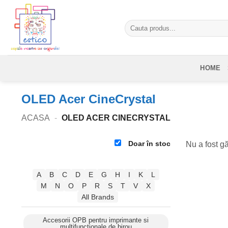
Skip
to
Caută
content
după:
HOME
OLED Acer CineCrystal
ACASA
-
OLED ACER CINECRYSTAL
Doar în stoc
Nu a fost gă
A
B
C
D
E
G
H
I
K
L
M
N
O
P
R
S
T
V
X
All Brands
Accesorii OPB pentru imprimante si
multifunctionale de birou