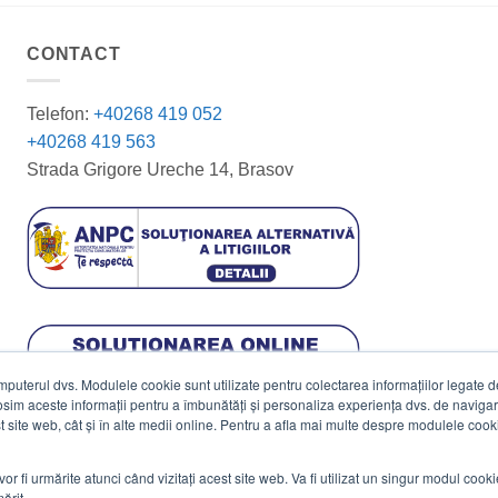
CONTACT
Telefon:
+40268 419 052
+40268 419 563
Strada Grigore Ureche 14, Brasov
terul dvs. Modulele cookie sunt utilizate pentru colectarea informațiilor legate de 
losim aceste informații pentru a îmbunătăți și personaliza experiența dvs. de navigar
est site web, cât și în alte medii online. Pentru a afla mai multe despre modulele cooki
vor fi urmărite atunci când vizitați acest site web. Va fi utilizat un singur modul cook
ărit.