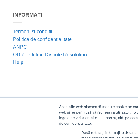
INFORMATII
Termeni si conditii
Politica de confidentialitate
ANPC
ODR – Online Dispute Resolution
Help
Acest site web stochează module cookie pe compu
web și ne permit să vă reținem ca utilizator. Fo
legate de vizitatorii site-ului nostru, atât pe ac
de confidențialitate.
Dacă refuzați, informațiile dvs. nu 
reține preferința dvs. de a nu fi urm