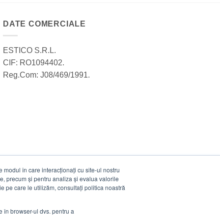
DATE COMERCIALE
ESTICO S.R.L.
CIF: RO1094402.
Reg.Com: J08/469/1991.
modul în care interacționați cu site-ul nostru
e, precum și pentru analiza și evalua valorile
e pe care le utilizăm, consultați politica noastră
ie în browser-ul dvs. pentru a