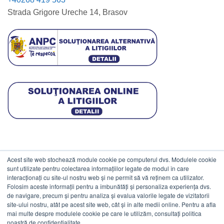
Strada Grigore Ureche 14, Brasov
Acest site web stochează module cookie pe computerul dvs. Modulele cookie
DATE COMERCIALE
sunt utilizate pentru colectarea informațiilor legate de modul în care
interacționați cu site-ul nostru web și ne permit să vă reținem ca utilizator.
Folosim aceste informații pentru a îmbunătăți și personaliza experiența dvs.
ESTICO S.R.L.
de navigare, precum și pentru analiza și evalua valorile legate de vizitatorii
CIF: RO1094402.
site-ului nostru, atât pe acest site web, cât și în alte medii online. Pentru a afla
mai multe despre modulele cookie pe care le utilizăm, consultați politica
Reg.Com: J08/469/1991.
noastră de confidențialitate.