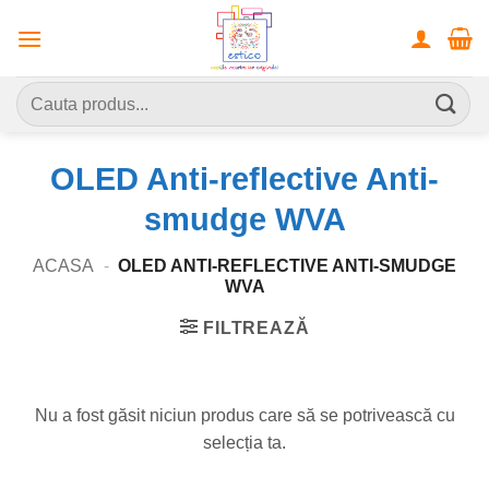
Skip
to
content
Caută
după:
OLED Anti-reflective Anti-
smudge WVA
ACASA
-
OLED ANTI-REFLECTIVE ANTI-SMUDGE
WVA
FILTREAZĂ
Nu a fost găsit niciun produs care să se potrivească cu
selecția ta.