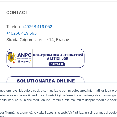
CONTACT
Telefon:
+40268 419 052
+40268 419 563
Strada Grigore Ureche 14, Brasov
terul dvs. Modulele cookie sunt utilizate pentru colectarea informațiilor legate de 
losim aceste informații pentru a îmbunătăți și personaliza experiența dvs. de navigar
est site web, cât și în alte medii online. Pentru a afla mai multe despre modulele cooki
vor fi urmărite atunci când vizitați acest site web. Va fi utilizat un singur modul cook
ărit.