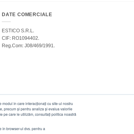
DATE COMERCIALE
ESTICO S.R.L.
CIF: RO1094402.
Reg.Com: J08/469/1991.
modul în care interacționați cu site-ul nostru
e, precum și pentru analiza și evalua valorile
e pe care le utilizăm, consultați politica noastră
ie în browser-ul dvs. pentru a