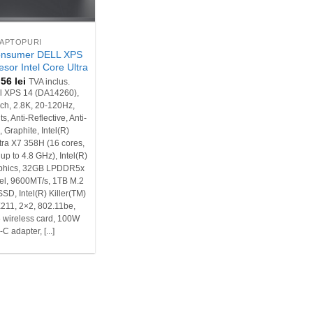
LAPTOPURI
onsumer DELL XPS
esor Intel Core Ultra
,56
lei
TVA inclus.
l XPS 14 (DA14260),
uch, 2.8K, 20-120Hz,
s, Anti-Reflective, Anti-
Graphite, Intel(R)
tra X7 358H (16 cores,
p to 4.8 GHz), Intel(R)
aphics, 32GB LPDDR5x
l, 9600MT/s, 1TB M.2
D, Intel(R) Killer(TM)
E211, 2×2, 802.11be,
6 wireless card, 100W
C adapter, [...]