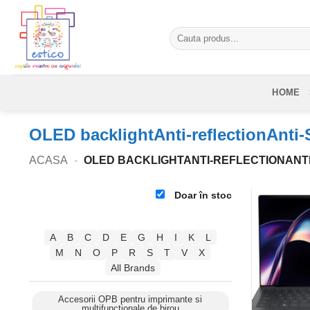
Skip
to
Caută
content
după:
HOME
OLED backlightAnti-reflectionAnt
ACASA
-
OLED BACKLIGHTANTI-REFLECTIONANT
Doar în stoc
A
B
C
D
E
G
H
I
K
L
M
N
O
P
R
S
T
V
X
All Brands
Accesorii OPB pentru imprimante si
multifunctionale de birou