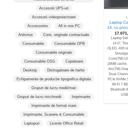
+
Accesorii UPS-uri
Accesorii videoproiectoare
Laptop C
Accessories
All in one PC
14, cu proc
17.071
Antivirus
Cons. originale contractuale
Laptop Del
Consumabile
Consumabile OPB
14.0″, To
OLED, 400 nit
Consumabile originale
Smudge, 
Core(TM) Ul
Consumabile OSG
Copiatoare
18MB cache, u
Arc(TM) Gr
Desktop
Distrugatoare de hartie
Dual Channe
Echipamente de productie tipografica digitala
PCIe NVMe SS
Wi-Fi 7 B
Grupuri de lucru medii/mari
Bluetooth 
USB-
Grupuri de lucru mici/medii
Imprimante
Imprimante de format mare
Imprimante, Scanere & Consumabile
Laptopuri
Licente Office Retail