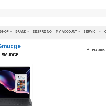
SHOP
BRAND
DESPRE NOI
MY ACCOUNT
SERVICII
i-Smudge
Afișez singu
I-SMUDGE