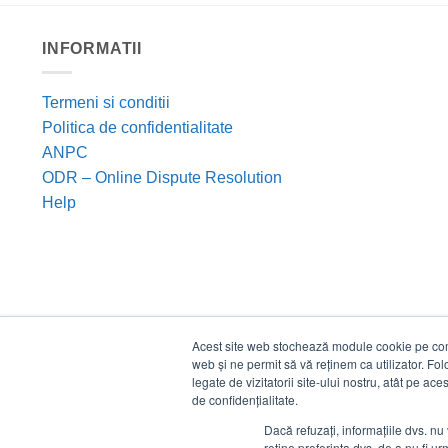
INFORMATII
Termeni si conditii
Politica de confidentialitate
ANPC
ODR – Online Dispute Resolution
Help
Acest site web stochează module cookie pe compu
web și ne permit să vă reținem ca utilizator. Fo
legate de vizitatorii site-ului nostru, atât pe ac
de confidențialitate.
Dacă refuzați, informațiile dvs. nu 
reține preferința dvs. de a nu fi urm