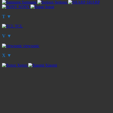
Samsung
Serioux
SHARP
SONY
Sopar
T
▼
TCL
V
▼
viewsonic
X
▼
Xerox
Xiaomi