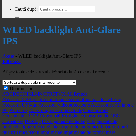
Caută după:
WLED backlight Anti-Glare
IPS
Acasa
-
WLED backlight Anti-Glare IPS
Filtrează
Afișez toate cele 2 rezultate
Sortat după cele mai recente
Doar în stoc
A
B
C
D
E
G
H
I
K
L
M
N
O
P
R
S
T
V
X
All Brands
Accesorii OPB pentru imprimante si multifunctionale de birou
Accesorii UPS-uri
Accesorii videoproiectoare
Accessories
All in one
PC
Antivirus
Cons. originale contractuale
Consumabile
Consumabile OPB
Consumabile originale
Consumabile OSG
Copiatoare
Desktop
Distrugatoare de hartie
Echipamente de
productie tipografica digitala
Grupuri de lucru medii/mari
Grupuri
de lucru mici/medii
Imprimante
Imprimante de format mare