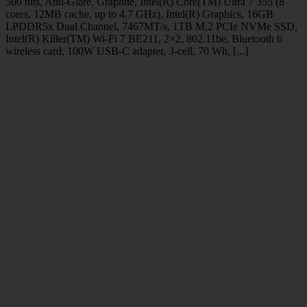
500 nits, Anti-Glare, Graphite, Intel(R) Core(TM) Ultra 7 355 (8
cores, 12MB cache, up to 4.7 GHz), Intel(R) Graphics, 16GB
LPDDR5x Dual Channel, 7467MT/s, 1TB M.2 PCIe NVMe SSD,
Intel(R) Killer(TM) Wi-Fi 7 BE211, 2×2, 802.11be, Bluetooth 6
wireless card, 100W USB-C adapter, 3-cell, 70 Wh, [...]