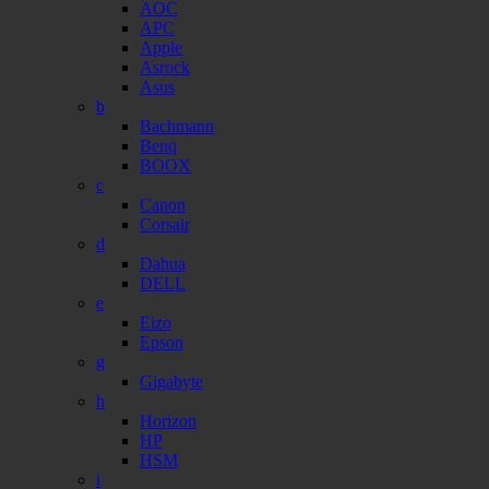
AOC
APC
Apple
Asrock
Asus
b
Bachmann
Benq
BOOX
c
Canon
Corsair
d
Dahua
DELL
e
Eizo
Epson
g
Gigabyte
h
Horizon
HP
HSM
i