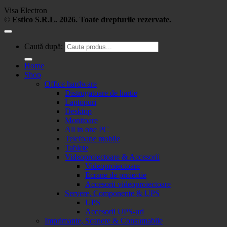
Visa Electron
©
Estico S.R.L. 2026. Toate drepturile rezervate.
Caută după:
Home
Shop
Office hardware
Distrugatoare de hartie
Laptopuri
Desktop
Monitoare
All in one PC
Telefoane mobile
Tablete
Videoproiectoare & Accesorii
Videoproiectoare
Ecrane de proiectie
Accesorii videoproiectoare
Servere, Componente & UPS
UPS
Accesorii UPS-uri
Imprimante, Scanere & Consumabile