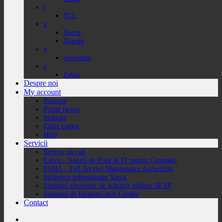
t
TCL
x
Xerox
Xiaomi
v
viewsonic
z
Zebra
Despre noi
My account
Partener
Portal facturi
Sesizare
Citire contor
Help
Servicii
Service on call
Estico – Soluții de Print & IT pentru Companii
FSMA – Full Service Maintenance Agreement
Inchiriere echipamente Xerox
Sistemul electronic de achiziții publice SEAP
Sistemul de finanțare prin Grenke
Contact