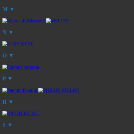
M
▼
Microsoft
MSI
N
▼
NJOY
O
▼
Optoma
P
▼
Pantum
PHILIPS
R
▼
RICOH
S
▼