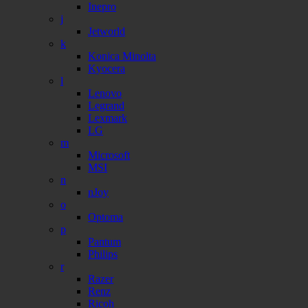
Inepro
j
Jetworld
k
Konica Minolta
Kyocera
l
Lenovo
Legrand
Lexmark
LG
m
Microsoft
MSI
n
nJoy
o
Optoma
p
Pantum
Philips
r
Razer
Renz
Ricoh