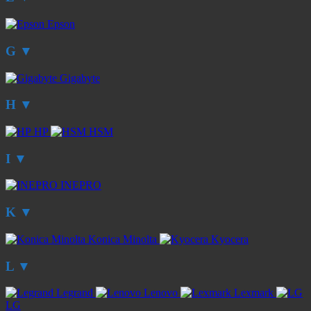
Epson
G
▼
Gigabyte
H
▼
HP
HSM
I
▼
INEPRO
K
▼
Konica Minolta
Kyocera
L
▼
Legrand
Lenovo
Lexmark
LG