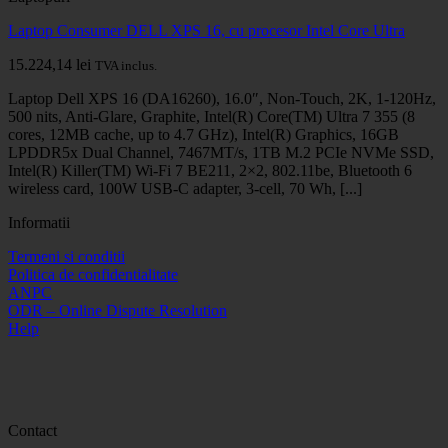
Laptop Consumer DELL XPS 16, cu procesor Intel Core Ultra
15.224,14
lei
TVA inclus.
Laptop Dell XPS 16 (DA16260), 16.0″, Non-Touch, 2K, 1-120Hz,
500 nits, Anti-Glare, Graphite, Intel(R) Core(TM) Ultra 7 355 (8
cores, 12MB cache, up to 4.7 GHz), Intel(R) Graphics, 16GB
LPDDR5x Dual Channel, 7467MT/s, 1TB M.2 PCIe NVMe SSD,
Intel(R) Killer(TM) Wi-Fi 7 BE211, 2×2, 802.11be, Bluetooth 6
wireless card, 100W USB-C adapter, 3-cell, 70 Wh, [...]
Informatii
Termeni si conditii
Politica de confidentialitate
ANPC
ODR – Online Dispute Resolution
Help
Contact