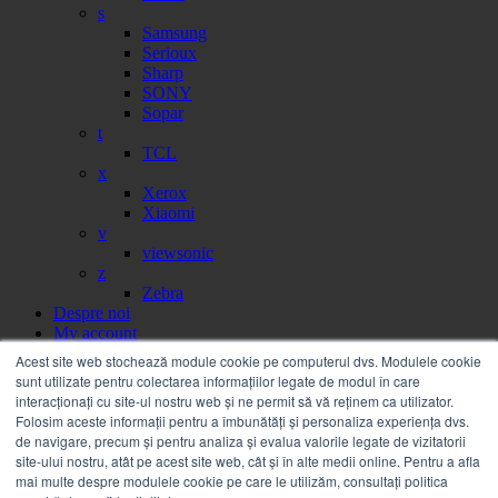
s
Samsung
Serioux
Sharp
SONY
Sopar
t
TCL
x
Xerox
Xiaomi
v
viewsonic
z
Zebra
Despre noi
My account
Partener
Acest site web stochează module cookie pe computerul dvs. Modulele cookie
Portal facturi
sunt utilizate pentru colectarea informațiilor legate de modul în care
Sesizare
interacționați cu site-ul nostru web și ne permit să vă reținem ca utilizator.
Citire contor
Folosim aceste informații pentru a îmbunătăți și personaliza experiența dvs.
Help
de navigare, precum și pentru analiza și evalua valorile legate de vizitatorii
Servicii
site-ului nostru, atât pe acest site web, cât și în alte medii online. Pentru a afla
Service on call
mai multe despre modulele cookie pe care le utilizăm, consultați politica
Estico – Soluții de Print & IT pentru Companii