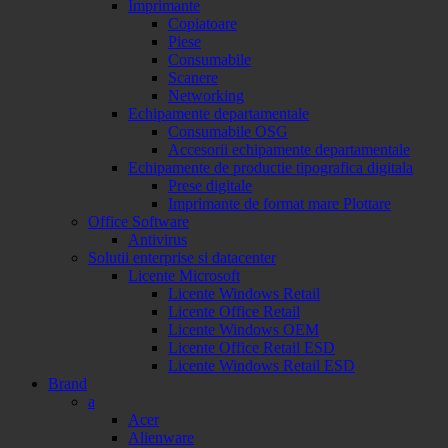
Imprimante
Copiatoare
Piese
Consumabile
Scanere
Networking
Echipamente departamentale
Consumabile OSG
Accesorii echipamente departamentale
Echipamente de productie tipografica digitala
Prese digitale
Imprimante de format mare Plottare
Office Software
Antivirus
Solutii enterprise si datacenter
Licente Microsoft
Licente Windows Retail
Licente Office Retail
Licente Windows OEM
Licente Office Retail ESD
Licente Windows Retail ESD
Brand
a
Acer
Alienware