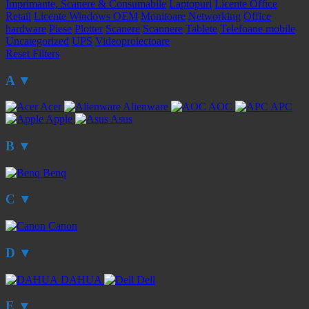
Imprimante, Scanere & Consumabile
Laptopuri
Licente Office
Retail
Licente Windows OEM
Monitoare
Networking
Office
hardware
Piese
Plotter
Scanere
Scannere
Tablete
Telefoane mobile
Uncategorized
UPS
Videoproiectoare
Reset Filters
A
▼
Acer
Alienware
AOC
APC
Apple
Asus
B
▼
Benq
C
▼
Canon
D
▼
DAHUA
Dell
E
▼