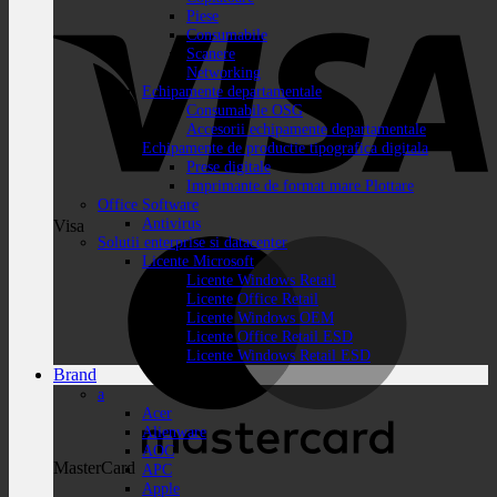
Piese
Consumabile
Scanere
Networking
Echipamente departamentale
Consumabile OSG
Accesorii echipamente departamentale
Echipamente de productie tipografica digitala
Prese digitale
Imprimante de format mare Plottare
Office Software
Antivirus
Visa
Solutii enterprise si datacenter
Licente Microsoft
Licente Windows Retail
Licente Office Retail
Licente Windows OEM
Licente Office Retail ESD
Licente Windows Retail ESD
Brand
a
Acer
Alienware
AOC
MasterCard
APC
Apple