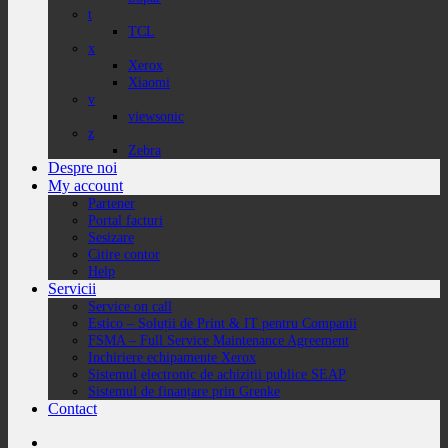
t
TCL
x
Xerox
Xiaomi
v
viewsonic
z
Zebra
Despre noi
My account
Partener
Portal facturi
Sesizare
Citire contor
Help
Servicii
Service on call
Estico – Soluții de Print & IT pentru Companii
FSMA – Full Service Maintenance Agreement
Inchiriere echipamente Xerox
Sistemul electronic de achiziții publice SEAP
Sistemul de finanțare prin Grenke
Contact