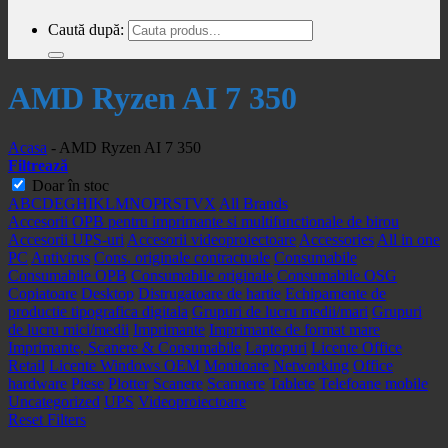
Caută după:
AMD Ryzen AI 7 350
Acasa
-
AMD Ryzen AI 7 350
Filtrează
Doar în stoc
A
B
C
D
E
G
H
I
K
L
M
N
O
P
R
S
T
V
X
All Brands
Accesorii OPB pentru imprimante si multifunctionale de birou
Accesorii UPS-uri
Accesorii videoproiectoare
Accessories
All in one
PC
Antivirus
Cons. originale contractuale
Consumabile
Consumabile OPB
Consumabile originale
Consumabile OSG
Copiatoare
Desktop
Distrugatoare de hartie
Echipamente de
productie tipografica digitala
Grupuri de lucru medii/mari
Grupuri
de lucru mici/medii
Imprimante
Imprimante de format mare
Imprimante, Scanere & Consumabile
Laptopuri
Licente Office
Retail
Licente Windows OEM
Monitoare
Networking
Office
hardware
Piese
Plotter
Scanere
Scannere
Tablete
Telefoane mobile
Uncategorized
UPS
Videoproiectoare
Reset Filters