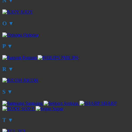
N
▼
NJOY
O
▼
Optoma
P
▼
Pantum
PHILIPS
R
▼
RICOH
S
▼
Samsung
Serioux
SHARP
SONY
Sopar
T
▼
TCL