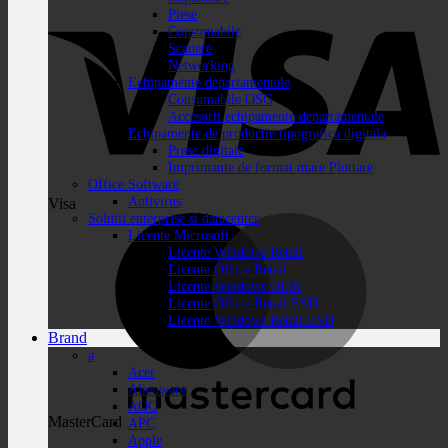
Piese
Consumabile
Scanere
Networking
Echipamente departamentale
Consumabile OSG
Accesorii echipamente departamentale
Echipamente de productie tipografica digitala
Prese digitale
Imprimante de format mare Plottare
Office Software
Antivirus
Visa
Solutii enterprise si datacenter
Licente Microsoft
Licente Windows Retail
Licente Office Retail
Licente Windows OEM
Licente Office Retail ESD
Licente Windows Retail ESD
Brand
a
Acer
Alienware
AOC
MasterCard
APC
Apple