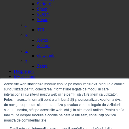
Serioux
Sharp
SONY
Sopar
t
TCL
x
Xerox
Xiaomi
v
viewsonic
z
Zebra
Despre noi
My account
Partener
Acest site web stochează module cookie pe computerul dvs. Modulele cookie
Portal facturi
sunt utilizate pentru colectarea informațiilor legate de modul în care
Sesizare
interacționați cu site-ul nostru web și ne permit să vă reținem ca utilizator.
Citire contor
Folosim aceste informații pentru a îmbunătăți și personaliza experiența dvs.
Help
de navigare, precum și pentru analiza și evalua valorile legate de vizitatorii
Servicii
site-ului nostru, atât pe acest site web, cât și în alte medii online. Pentru a afla
Service on call
mai multe despre modulele cookie pe care le utilizăm, consultați politica
Estico – Soluții de Print & IT pentru Companii
noastră de confidențialitate.
FSMA – Full Service Maintenance Agreement
Dacă refuzați, informațiile dvs. nu vor fi urmărite atunci când vizitați
Inchiriere echipamente Xerox