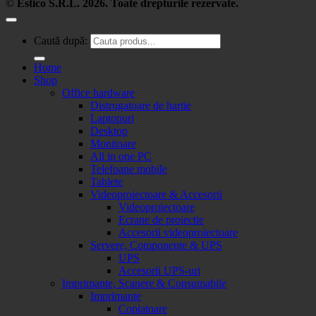
©
Estico S.R.L. 2026. Toate drepturile rezervate.
Caută după:
Home
Shop
Office hardware
Distrugatoare de hartie
Laptopuri
Desktop
Monitoare
All in one PC
Telefoane mobile
Tablete
Videoproiectoare & Accesorii
Videoproiectoare
Ecrane de proiectie
Accesorii videoproiectoare
Servere, Componente & UPS
UPS
Accesorii UPS-uri
Imprimante, Scanere & Consumabile
Imprimante
Copiatoare