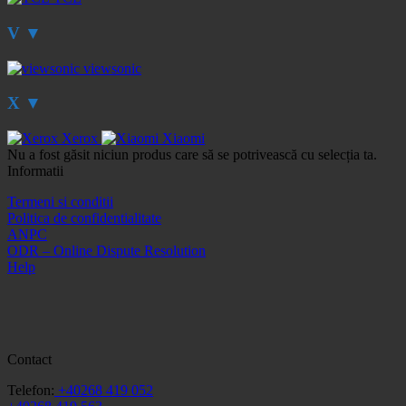
V
▼
viewsonic
X
▼
Xerox
Xiaomi
Nu a fost găsit niciun produs care să se potrivească cu selecția ta.
Informatii
Termeni si conditii
Politica de confidentialitate
ANPC
ODR – Online Dispute Resolution
Help
Contact
Telefon:
+40268 419 052