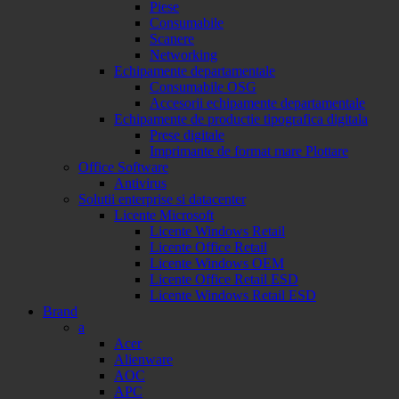
Piese
Consumabile
Scanere
Networking
Echipamente departamentale
Consumabile OSG
Accesorii echipamente departamentale
Echipamente de productie tipografica digitala
Prese digitale
Imprimante de format mare Plottare
Office Software
Antivirus
Solutii enterprise si datacenter
Licente Microsoft
Licente Windows Retail
Licente Office Retail
Licente Windows OEM
Licente Office Retail ESD
Licente Windows Retail ESD
Brand
a
Acer
Alienware
AOC
APC