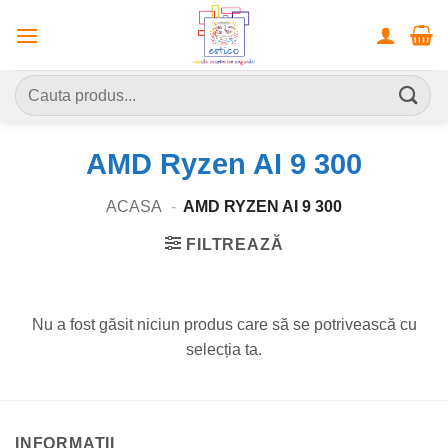
Skip
to
content
Caută
după:
AMD Ryzen AI 9 300
ACASA
-
AMD RYZEN AI 9 300
FILTREAZĂ
Nu a fost găsit niciun produs care să se potrivească cu
selecția ta.
INFORMATII