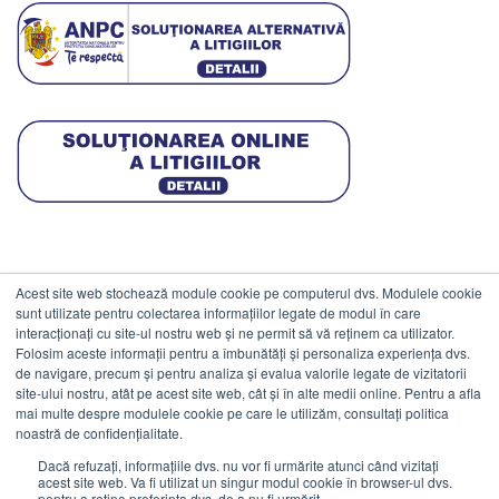
Acest site web stochează module cookie pe computerul dvs. Modulele cookie
DATE COMERCIALE
sunt utilizate pentru colectarea informațiilor legate de modul în care
interacționați cu site-ul nostru web și ne permit să vă reținem ca utilizator.
Folosim aceste informații pentru a îmbunătăți și personaliza experiența dvs.
ESTICO S.R.L.
de navigare, precum și pentru analiza și evalua valorile legate de vizitatorii
CIF: RO1094402.
site-ului nostru, atât pe acest site web, cât și în alte medii online. Pentru a afla
mai multe despre modulele cookie pe care le utilizăm, consultați politica
Reg.Com: J08/469/1991.
noastră de confidențialitate.
Dacă refuzați, informațiile dvs. nu vor fi urmărite atunci când vizitați
acest site web. Va fi utilizat un singur modul cookie în browser-ul dvs.
pentru a reține preferința dvs. de a nu fi urmărit.