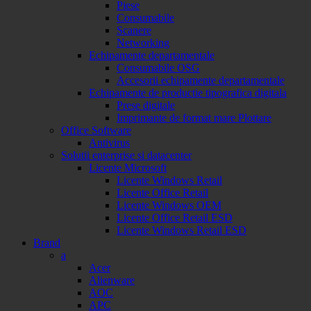
Piese
Consumabile
Scanere
Networking
Echipamente departamentale
Consumabile OSG
Accesorii echipamente departamentale
Echipamente de productie tipografica digitala
Prese digitale
Imprimante de format mare Plottare
Office Software
Antivirus
Solutii enterprise si datacenter
Licente Microsoft
Licente Windows Retail
Licente Office Retail
Licente Windows OEM
Licente Office Retail ESD
Licente Windows Retail ESD
Brand
a
Acer
Alienware
AOC
APC