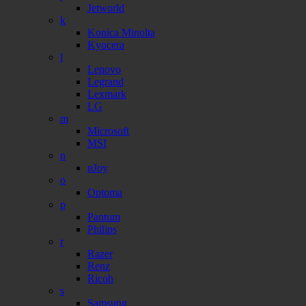
Jetworld
k
Konica Minolta
Kyocera
l
Lenovo
Legrand
Lexmark
LG
m
Microsoft
MSI
n
nJoy
o
Optoma
p
Pantum
Philips
r
Razer
Renz
Ricoh
s
Samsung