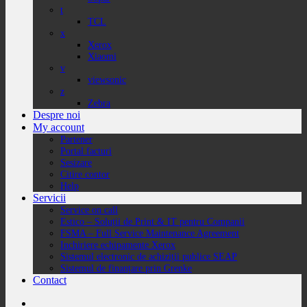
t
TCL
x
Xerox
Xiaomi
v
viewsonic
z
Zebra
Despre noi
My account
Partener
Portal facturi
Sesizare
Citire contor
Help
Servicii
Service on call
Estico – Soluții de Print & IT pentru Companii
FSMA – Full Service Maintenance Agreement
Inchiriere echipamente Xerox
Sistemul electronic de achiziții publice SEAP
Sistemul de finanțare prin Grenke
Contact