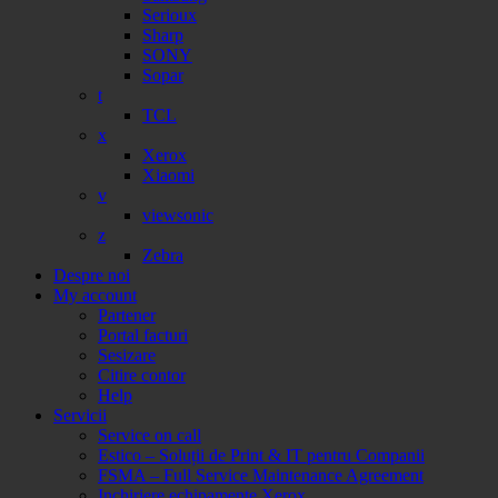
Serioux
Sharp
SONY
Sopar
t
TCL
x
Xerox
Xiaomi
v
viewsonic
z
Zebra
Despre noi
My account
Partener
Portal facturi
Sesizare
Citire contor
Help
Servicii
Service on call
Estico – Soluții de Print & IT pentru Companii
FSMA – Full Service Maintenance Agreement
Inchiriere echipamente Xerox