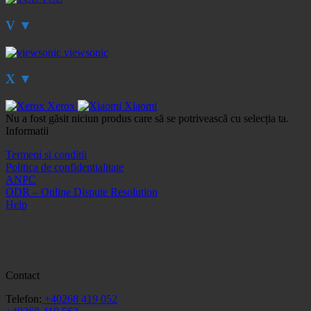
V
▼
viewsonic
X
▼
Xerox
Xiaomi
Nu a fost găsit niciun produs care să se potrivească cu selecția ta.
Informatii
Termeni si conditii
Politica de confidentialitate
ANPC
ODR – Online Dispute Resolution
Help
Contact
Telefon:
+40268 419 052