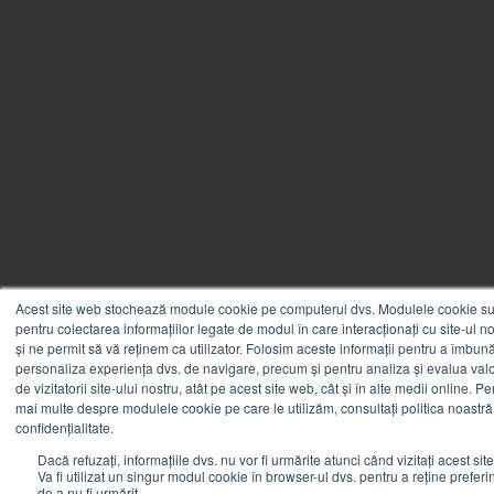
Acest site web stochează module cookie pe computerul dvs. Modulele cookie sun
pentru colectarea informațiilor legate de modul în care interacționați cu site-ul n
și ne permit să vă reținem ca utilizator. Folosim aceste informații pentru a îmbunăt
personaliza experiența dvs. de navigare, precum și pentru analiza și evalua valo
de vizitatorii site-ului nostru, atât pe acest site web, cât și în alte medii online. Pe
mai multe despre modulele cookie pe care le utilizăm, consultați politica noastră
confidențialitate.
Dacă refuzați, informațiile dvs. nu vor fi urmărite atunci când vizitați acest sit
Va fi utilizat un singur modul cookie în browser-ul dvs. pentru a reține preferi
de a nu fi urmărit.