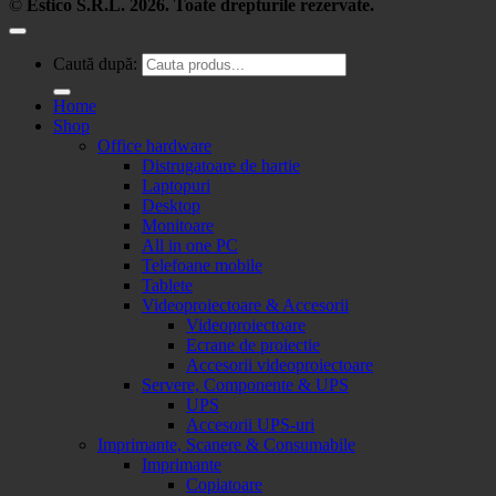
©
Estico S.R.L. 2026. Toate drepturile rezervate.
Caută după:
Home
Shop
Office hardware
Distrugatoare de hartie
Laptopuri
Desktop
Monitoare
All in one PC
Telefoane mobile
Tablete
Videoproiectoare & Accesorii
Videoproiectoare
Ecrane de proiectie
Accesorii videoproiectoare
Servere, Componente & UPS
UPS
Accesorii UPS-uri
Imprimante, Scanere & Consumabile
Imprimante
Copiatoare