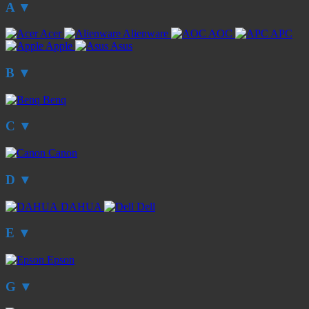
A
▼
Acer
Alienware
AOC
APC
Apple
Asus
B
▼
Benq
C
▼
Canon
D
▼
DAHUA
Dell
E
▼
Epson
G
▼