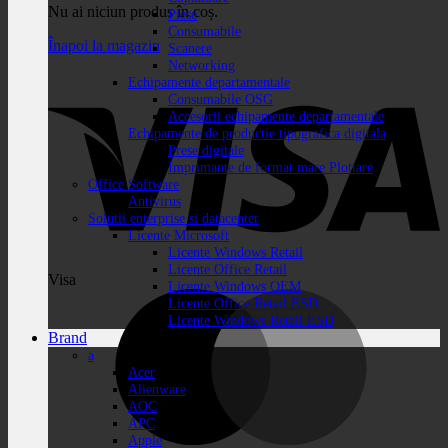
Nu ai niciun produs în coș.
Piese
Consumabile
Înapoi la magazin
Scanere
Networking
Echipamente departamentale
Consumabile OSG
Accesorii echipamente departamentale
Echipamente de productie tipografica digitala
Prese digitale
Imprimante de format mare Plottare
Office Software
Antivirus
Solutii enterprise si datacenter
Licente Microsoft
Licente Windows Retail
Licente Office Retail
Visa
Licente Windows OEM
Licente Office Retail ESD
Licente Windows Retail ESD
Brand
a
Acer
Alienware
AOC
APC
Apple