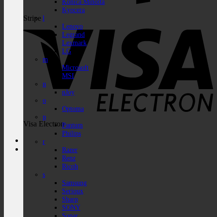
Konica Minolta
Kyocera
Stripe
l
Lenovo
Legrand
Lexmark
LG
m
Microsoft
MSI
n
nJoy
o
Optoma
p
Visa Electron
Pantum
Philips
r
Razer
Renz
Ricoh
s
Samsung
Serioux
Sharp
SONY
Sopar