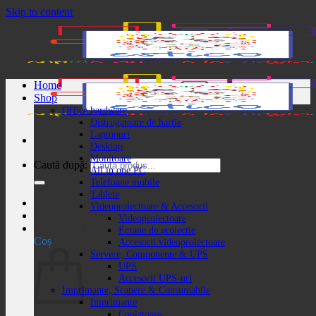
Skip to content
Home
Shop
Office hardware
Distrugatoare de hartie
Laptopuri
Desktop
Monitoare
Caută după:
All in one PC
Telefoane mobile
Tablete
Videoproiectoare & Accesorii
Autentificare / Înregistrare
Videoproiectoare
Coș /
0,00
lei
Ecrane de proiectie
Coș
Accesorii videoproiectoare
Servere, Componente & UPS
UPS
Accesorii UPS-uri
Imprimante, Scanere & Consumabile
Imprimante
Copiatoare