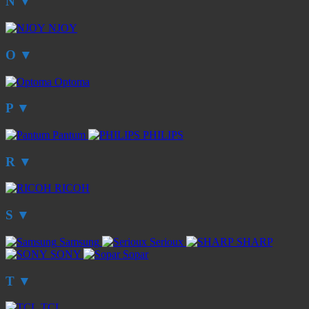
N
▼
NJOY
O
▼
Optoma
P
▼
Pantum
PHILIPS
R
▼
RICOH
S
▼
Samsung
Serioux
SHARP
SONY
Sopar
T
▼
TCL