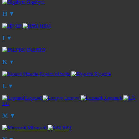
Gigabyte
H
▼
HP
HSM
I
▼
INEPRO
K
▼
Konica Minolta
Kyocera
L
▼
Legrand
Lenovo
Lexmark
LG
M
▼
Microsoft
MSI