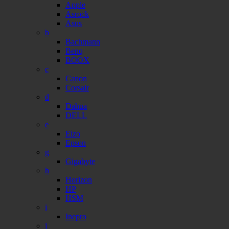
Apple
Asrock
Asus
b
Bachmann
Benq
BOOX
c
Canon
Corsair
d
Dahua
DELL
e
Eizo
Epson
g
Gigabyte
h
Horizon
HP
HSM
i
Inepro
j