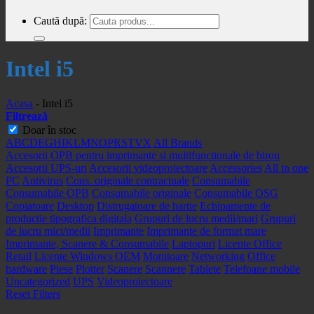
Caută după:
Intel i5
Acasa
-
Intel i5
Filtrează
Doar în stoc
A
B
C
D
E
G
H
I
K
L
M
N
O
P
R
S
T
V
X
All Brands
Accesorii OPB pentru imprimante si multifunctionale de birou
Accesorii UPS-uri
Accesorii videoproiectoare
Accessories
All in one
PC
Antivirus
Cons. originale contractuale
Consumabile
Consumabile OPB
Consumabile originale
Consumabile OSG
Copiatoare
Desktop
Distrugatoare de hartie
Echipamente de
productie tipografica digitala
Grupuri de lucru medii/mari
Grupuri
de lucru mici/medii
Imprimante
Imprimante de format mare
Imprimante, Scanere & Consumabile
Laptopuri
Licente Office
Retail
Licente Windows OEM
Monitoare
Networking
Office
hardware
Piese
Plotter
Scanere
Scannere
Tablete
Telefoane mobile
Uncategorized
UPS
Videoproiectoare
Reset Filters