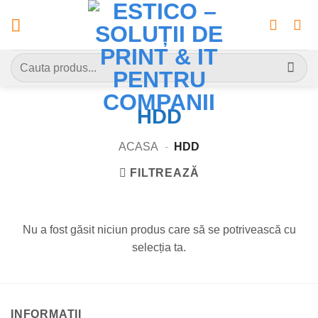
Skip
to
content
Caută
după:
HDD
ACASA
-
HDD
FILTREAZĂ
Nu a fost găsit niciun produs care să se potrivească cu
selecția ta.
INFORMATII