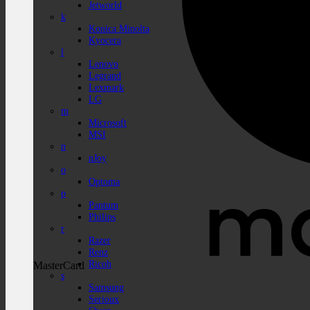
Jetworld
k
Konica Minolta
Kyocera
l
Lenovo
Legrand
Lexmark
LG
m
Microsoft
MSI
n
nJoy
o
Optoma
p
Pantum
Philips
r
Razer
Renz
Ricoh
MasterCard
s
Samsung
Serioux