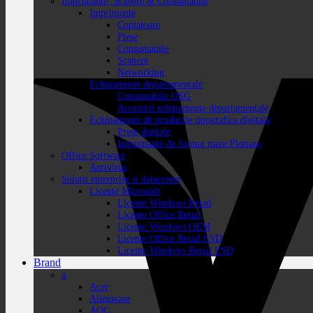
Imprimante, Scanere & Consumabile
Imprimante
Copiatoare
Piese
Consumabile
Scanere
Networking
Echipamente departamentale
Consumabile OSG
Accesorii echipamente departamentale
Echipamente de productie tipografica digitala
Prese digitale
Imprimante de format mare Plottare
Office Software
Antivirus
Solutii enterprise si datacenter
Licente Microsoft
Licente Windows Retail
Licente Office Retail
Licente Windows OEM
Licente Office Retail ESD
Licente Windows Retail ESD
Brand
a
Acer
Alienware
AOC