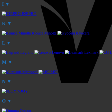
I
▼
INEPRO
K
▼
Konica Minolta
Kyocera
L
▼
Legrand
Lenovo
Lexmark
M
▼
Microsoft
MSI
N
▼
NJOY
O
▼
Optoma