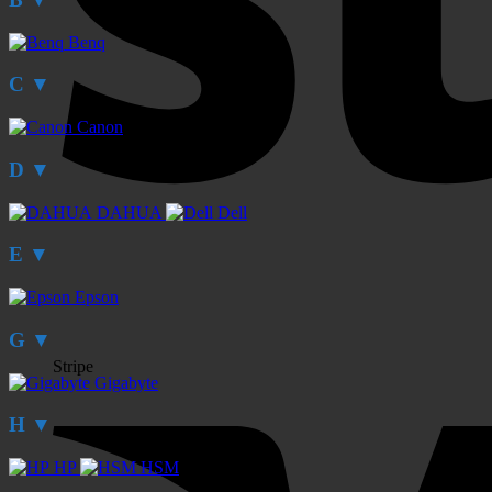
Benq
C
▼
Canon
D
▼
DAHUA
Dell
E
▼
Epson
G
▼
Stripe
Gigabyte
H
▼
HP
HSM