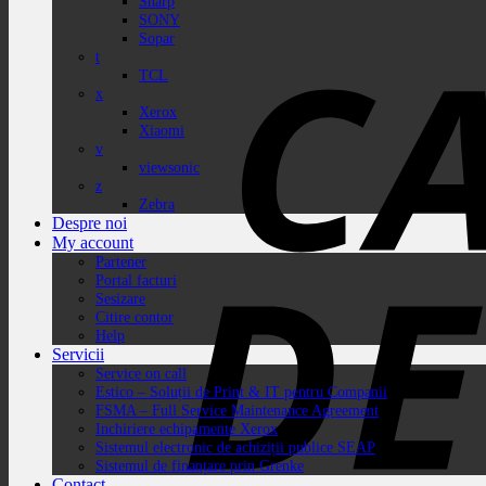
Sharp
SONY
Sopar
t
TCL
x
Xerox
Xiaomi
v
viewsonic
z
Zebra
Despre noi
My account
Partener
Portal facturi
Sesizare
Citire contor
Help
Servicii
Service on call
Estico – Soluții de Print & IT pentru Companii
FSMA – Full Service Maintenance Agreement
Inchiriere echipamente Xerox
Sistemul electronic de achiziții publice SEAP
Sistemul de finanțare prin Grenke
Contact