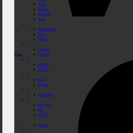
APC
Apple
Asrock
Asus
b
Bachmann
Benq
BOOX
c
Canon
Corsair
Visa
d
Dahua
DELL
e
Eizo
Epson
g
Gigabyte
h
Horizon
HP
HSM
i
Inepro
j