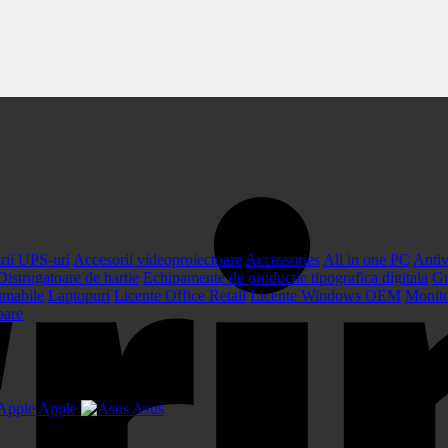
rii UPS-uri
Accesorii videoproiectoare
Accessories
All in one PC
Antiv
Distrugatoare de hartie
Echipamente de productie tipografica digitala
Gr
umabile
Laptopuri
Licente Office Retail
Licente Windows OEM
Monit
oare
Apple
Asus