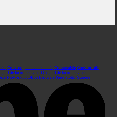
irus
Cons. originale contractuale
Consumabile
Consumabile
upuri de lucru medii/mari
Grupuri de lucru mici/medii
oare
Networking
Office hardware
Piese
Plotter
Scanere