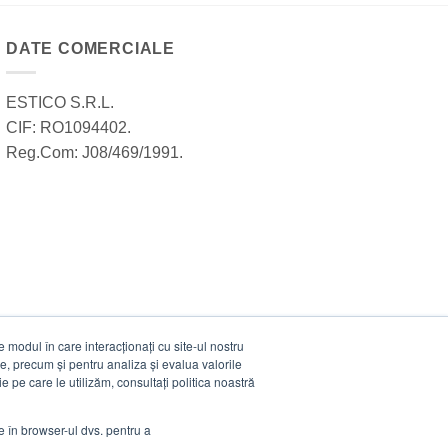
DATE COMERCIALE
ESTICO S.R.L.
CIF: RO1094402.
Reg.Com: J08/469/1991.
modul în care interacționați cu site-ul nostru
e, precum și pentru analiza și evalua valorile
e pe care le utilizăm, consultați politica noastră
ie în browser-ul dvs. pentru a