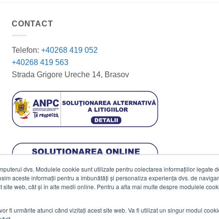
CONTACT
Telefon:
+40268 419 052
+40268 419 563
Strada Grigore Ureche 14, Brasov
terul dvs. Modulele cookie sunt utilizate pentru colectarea informațiilor legate de 
losim aceste informații pentru a îmbunătăți și personaliza experiența dvs. de navigar
est site web, cât și în alte medii online. Pentru a afla mai multe despre modulele cooki
vor fi urmărite atunci când vizitați acest site web. Va fi utilizat un singur modul cook
ărit.