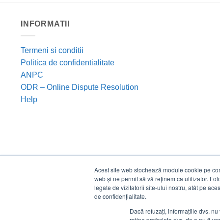
INFORMATII
Termeni si conditii
Politica de confidentialitate
ANPC
ODR – Online Dispute Resolution
Help
Acest site web stochează module cookie pe compu
web și ne permit să vă reținem ca utilizator. Fo
legate de vizitatorii site-ului nostru, atât pe ac
de confidențialitate.
Dacă refuzați, informațiile dvs. nu 
reține preferința dvs. de a nu fi urm