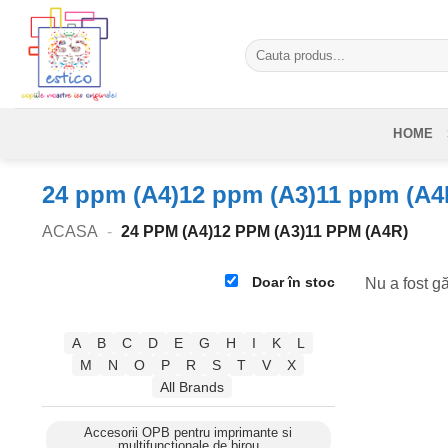
Skip
to
Caută
content
după:
HOME
24 ppm (A4)12 ppm (A3)11 ppm (A4
ACASA
-
24 PPM (A4)12 PPM (A3)11 PPM (A4R)
Doar în stoc
Nu a fost gă
A
B
C
D
E
G
H
I
K
L
M
N
O
P
R
S
T
V
X
All Brands
Accesorii OPB pentru imprimante si
multifunctionale de birou