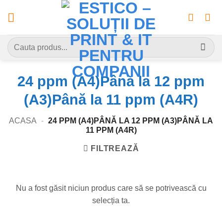
Skip
to
content
Caută
după:
24 ppm (A4)Până la 12 ppm
(A3)Până la 11 ppm (A4R)
ACASA
-
24 PPM (A4)PÂNĂ LA 12 PPM (A3)PÂNĂ LA
11 PPM (A4R)
FILTREAZĂ
Nu a fost găsit niciun produs care să se potrivească cu
selecția ta.