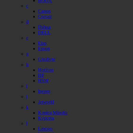
BOOX
c
Canon
Corsair
d
Dahua
DELL
e
Eizo
Epson
g
Gigabyte
h
Horizon
HP
HSM
i
Inepro
j
Jetworld
k
Konica Minolta
Kyocera
l
Lenovo