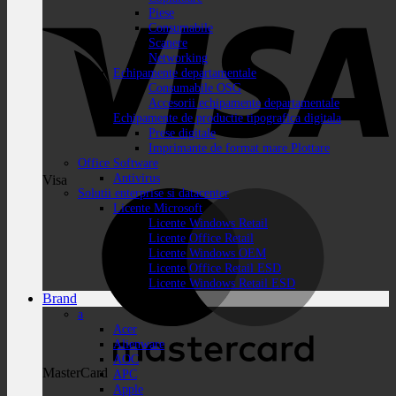
Piese
Consumabile
Scanere
Networking
Echipamente departamentale
Consumabile OSG
Accesorii echipamente departamentale
Echipamente de productie tipografica digitala
Prese digitale
Imprimante de format mare Plottare
Office Software
Antivirus
Visa
Solutii enterprise si datacenter
Licente Microsoft
Licente Windows Retail
Licente Office Retail
Licente Windows OEM
Licente Office Retail ESD
Licente Windows Retail ESD
Brand
a
Acer
Alienware
AOC
MasterCard
APC
Apple