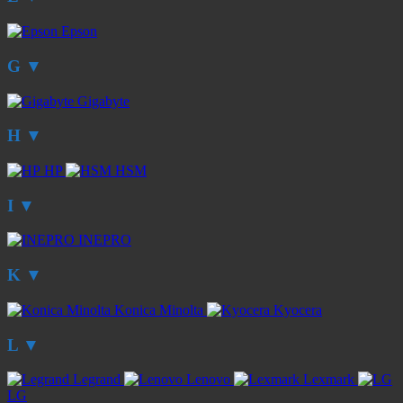
Epson
G
▼
Gigabyte
H
▼
HP
HSM
I
▼
INEPRO
K
▼
Konica Minolta
Kyocera
L
▼
Legrand
Lenovo
Lexmark
LG