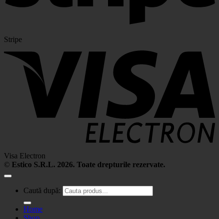
Stripe
Visa Electron
©
Estico S.R.L. 2026. Toate drepturile rezervate.
Caută după:
Home
Shop