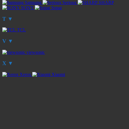
Samsung
Serioux
SHARP
SONY
Sopar
T
▼
TCL
V
▼
viewsonic
X
▼
Xerox
Xiaomi