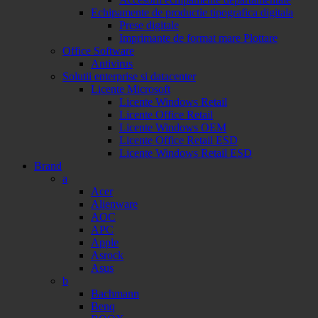
Echipamente de productie tipografica digitala
Prese digitale
Imprimante de format mare Plottare
Office Software
Antivirus
Solutii enterprise si datacenter
Licente Microsoft
Licente Windows Retail
Licente Office Retail
Licente Windows OEM
Licente Office Retail ESD
Licente Windows Retail ESD
Brand
a
Acer
Alienware
AOC
APC
Apple
Asrock
Asus
b
Bachmann
Benq