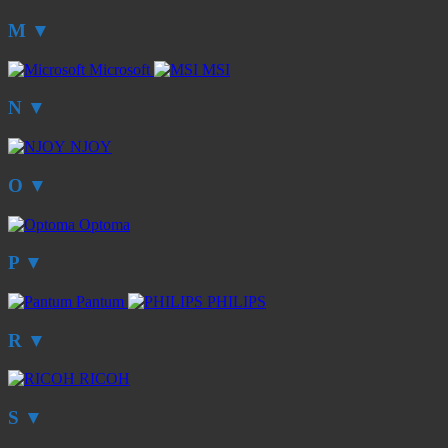
M
▼
Microsoft
MSI
N
▼
NJOY
O
▼
Optoma
P
▼
Pantum
PHILIPS
R
▼
RICOH
S
▼