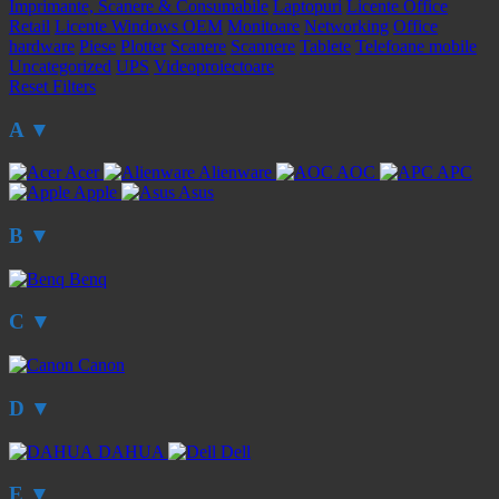
Imprimante, Scanere & Consumabile
Laptopuri
Licente Office
Retail
Licente Windows OEM
Monitoare
Networking
Office
hardware
Piese
Plotter
Scanere
Scannere
Tablete
Telefoane mobile
Uncategorized
UPS
Videoproiectoare
Reset Filters
A
▼
Acer
Alienware
AOC
APC
Apple
Asus
B
▼
Benq
C
▼
Canon
D
▼
DAHUA
Dell
E
▼