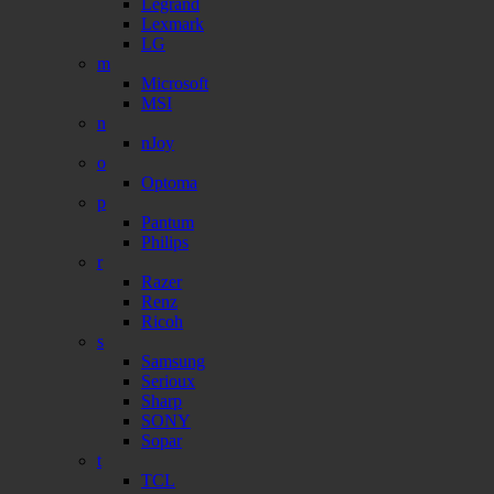
Legrand
Lexmark
LG
m
Microsoft
MSI
n
nJoy
o
Optoma
p
Pantum
Philips
r
Razer
Renz
Ricoh
s
Samsung
Serioux
Sharp
SONY
Sopar
t
TCL