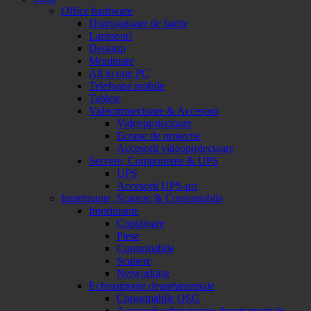
Office hardware
Distrugatoare de hartie
Laptopuri
Desktop
Monitoare
All in one PC
Telefoane mobile
Tablete
Videoproiectoare & Accesorii
Videoproiectoare
Ecrane de proiectie
Accesorii videoproiectoare
Servere, Componente & UPS
UPS
Accesorii UPS-uri
Imprimante, Scanere & Consumabile
Imprimante
Copiatoare
Piese
Consumabile
Scanere
Networking
Echipamente departamentale
Consumabile OSG
Accesorii echipamente departamentale