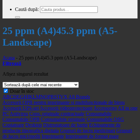
Caută după:
25 ppm (A4)45.3 ppm (A5-
Landscape)
Acasa
-
25 ppm (A4)45.3 ppm (A5-Landscape)
Filtrează
Afișez singurul rezultat
Doar în stoc
A
B
C
D
E
G
H
I
K
L
M
N
O
P
R
S
T
V
X
All Brands
Accesorii OPB pentru imprimante si multifunctionale de birou
Accesorii UPS-uri
Accesorii videoproiectoare
Accessories
All in one
PC
Antivirus
Cons. originale contractuale
Consumabile
Consumabile OPB
Consumabile originale
Consumabile OSG
Copiatoare
Desktop
Distrugatoare de hartie
Echipamente de
productie tipografica digitala
Grupuri de lucru medii/mari
Grupuri
de lucru mici/medii
Imprimante
Imprimante de format mare