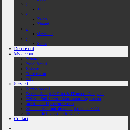
t
TCL
x
Xerox
Xiaomi
v
viewsonic
z
Zebra
Despre noi
My account
Partener
Portal facturi
Sesizare
Citire contor
Help
Servicii
Service on call
Estico – Soluții de Print & IT pentru Companii
FSMA – Full Service Maintenance Agreement
Inchiriere echipamente Xerox
Sistemul electronic de achiziții publice SEAP
Sistemul de finanțare prin Grenke
Contact