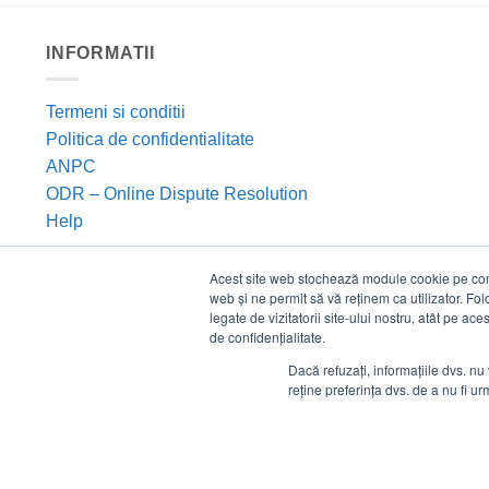
INFORMATII
Termeni si conditii
Politica de confidentialitate
ANPC
ODR – Online Dispute Resolution
Help
Acest site web stochează module cookie pe compu
web și ne permit să vă reținem ca utilizator. Fo
legate de vizitatorii site-ului nostru, atât pe ac
de confidențialitate.
Dacă refuzați, informațiile dvs. nu 
reține preferința dvs. de a nu fi urm
©
Estico S.R.L. 2026. Toate drepturile rezervate.