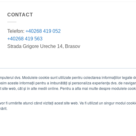
CONTACT
Telefon:
+40268 419 052
+40268 419 563
Strada Grigore Ureche 14, Brasov
terul dvs. Modulele cookie sunt utilizate pentru colectarea informațiilor legate de 
losim aceste informații pentru a îmbunătăți și personaliza experiența dvs. de navigar
est site web, cât și în alte medii online. Pentru a afla mai multe despre modulele cooki
vor fi urmărite atunci când vizitați acest site web. Va fi utilizat un singur modul cook
ărit.