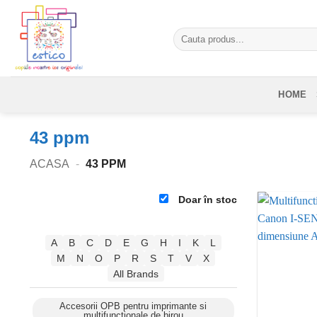
Skip
to
Caută
content
după:
HOME
43 ppm
ACASA
-
43 PPM
Doar în stoc
A
B
C
D
E
G
H
I
K
L
M
N
O
P
R
S
T
V
X
All Brands
Accesorii OPB pentru imprimante si
multifunctionale de birou