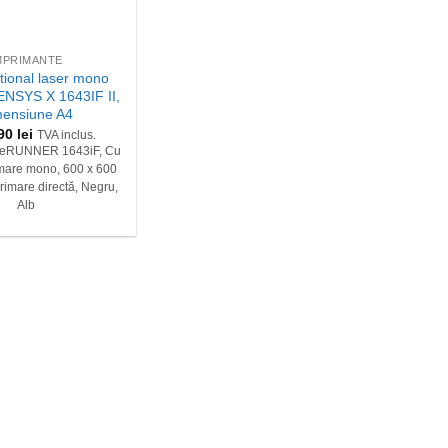
MPRIMANTE
ctional laser mono
ENSYS X 1643IF II,
mensiune A4
,90
lei
TVA inclus.
eRUNNER 1643iF, Cu
imare mono, 600 x 600
rimare directă, Negru,
Alb