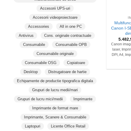
+
Accesorii UPS-uri
Accesorii videoproiectoare
I
Multifun
Accessories
All in one PC
Canon I-S
di
Antivirus
Cons. originale contractuale
5.482
Consumabile
Consumabile OPB
Canon imag
laser, Impr
Consumabile originale
DPI, A4, Imp
Consumabile OSG
Copiatoare
Desktop
Distrugatoare de hartie
Echipamente de productie tipografica digitala
Grupuri de lucru medii/mari
Grupuri de lucru mici/medii
Imprimante
Imprimante de format mare
Imprimante, Scanere & Consumabile
Laptopuri
Licente Office Retail