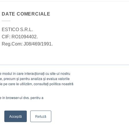
DATE COMERCIALE
ESTICO S.R.L.
CIF: RO1094402.
Reg.Com: J08/469/1991.
modul în care interacționați cu site-ul nostru
e, precum și pentru analiza și evalua valorile
e pe care le utilizăm, consultați politica noastră
ie în browser-ul dvs. pentru a
Acceptă
Refuză
Visa
MasterCard
Cash
Stripe
Visa
On
Electro