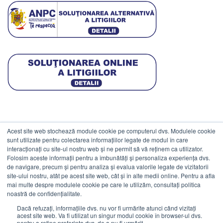
Acest site web stochează module cookie pe computerul dvs. Modulele cookie
DATE COMERCIALE
sunt utilizate pentru colectarea informațiilor legate de modul în care
interacționați cu site-ul nostru web și ne permit să vă reținem ca utilizator.
Folosim aceste informații pentru a îmbunătăți și personaliza experiența dvs.
ESTICO S.R.L.
de navigare, precum și pentru analiza și evalua valorile legate de vizitatorii
CIF: RO1094402.
site-ului nostru, atât pe acest site web, cât și în alte medii online. Pentru a afla
mai multe despre modulele cookie pe care le utilizăm, consultați politica
Reg.Com: J08/469/1991.
noastră de confidențialitate.
Dacă refuzați, informațiile dvs. nu vor fi urmărite atunci când vizitați
acest site web. Va fi utilizat un singur modul cookie în browser-ul dvs.
pentru a reține preferința dvs. de a nu fi urmărit.