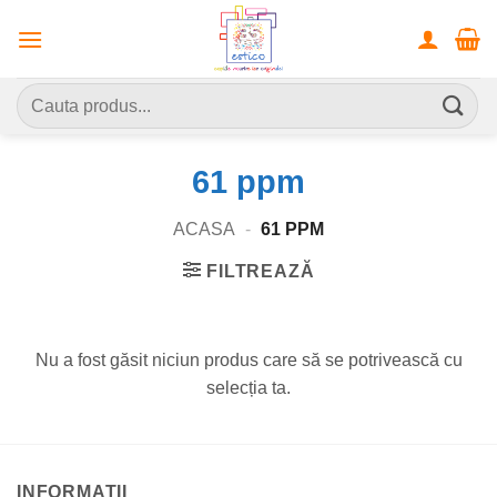
Skip
to
content
Caută
după:
61 ppm
ACASA
-
61 PPM
FILTREAZĂ
Nu a fost găsit niciun produs care să se potrivească cu
selecția ta.
INFORMATII