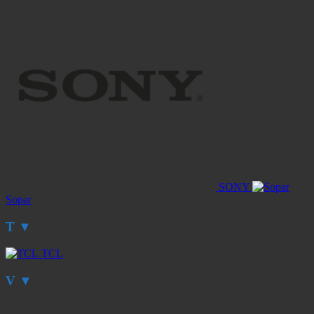
SONY
Sopar
T
▼
TCL
V
▼