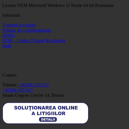
Licenta OEM Microsoft Windows 11 Home 64 bit Romanian
Informatii
Termeni si conditii
Politica de confidentialitate
ANPC
ODR – Online Dispute Resolution
Help
Contact
Telefon:
+40268 419 052
+40268 419 563
Strada Grigore Ureche 14, Brasov