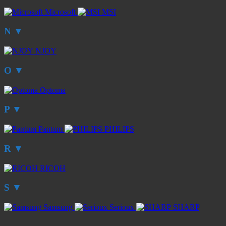
Microsoft
MSI
N
▼
NJOY
O
▼
Optoma
P
▼
Pantum
PHILIPS
R
▼
RICOH
S
▼
Samsung
Serioux
SHARP