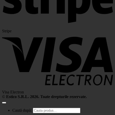
Stripe
Visa Electron
©
Estico S.R.L. 2026. Toate drepturile rezervate.
Caută după: