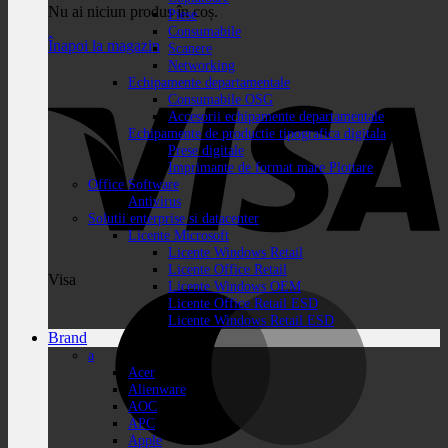
Nu ai niciun produs în coș.
Piese
Consumabile
Înapoi la magazin
Scanere
Networking
Echipamente departamentale
Consumabile OSG
Accesorii echipamente departamentale
Echipamente de productie tipografica digitala
Prese digitale
Imprimante de format mare Plottare
Office Software
Antivirus
Solutii enterprise si datacenter
Licente Microsoft
Licente Windows Retail
Licente Office Retail
Visa
Licente Windows OEM
Licente Office Retail ESD
Licente Windows Retail ESD
Brand
a
Acer
Alienware
AOC
APC
Apple