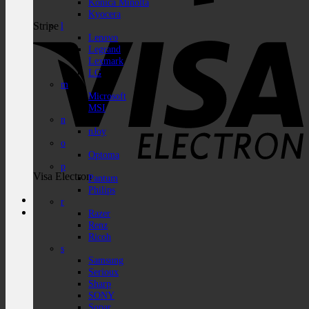
Konica Minolta
Kyocera
Stripe
l
Lenovo
Legrand
Lexmark
LG
m
Microsoft
MSI
n
nJoy
o
Optoma
p
Visa Electron
Pantum
Philips
r
Razer
Renz
Ricoh
s
Samsung
Serioux
Sharp
SONY
Sopar