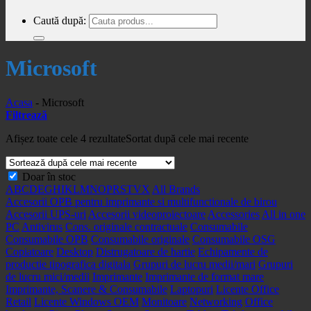
Caută după:
Microsoft
Acasa
-
Microsoft
Filtrează
Afișez toate cele 4 rezultate
Sortat după cele mai recente
Doar în stoc
A
B
C
D
E
G
H
I
K
L
M
N
O
P
R
S
T
V
X
All Brands
Accesorii OPB pentru imprimante si multifunctionale de birou
Accesorii UPS-uri
Accesorii videoproiectoare
Accessories
All in one
PC
Antivirus
Cons. originale contractuale
Consumabile
Consumabile OPB
Consumabile originale
Consumabile OSG
Copiatoare
Desktop
Distrugatoare de hartie
Echipamente de
productie tipografica digitala
Grupuri de lucru medii/mari
Grupuri
de lucru mici/medii
Imprimante
Imprimante de format mare
Imprimante, Scanere & Consumabile
Laptopuri
Licente Office
Retail
Licente Windows OEM
Monitoare
Networking
Office