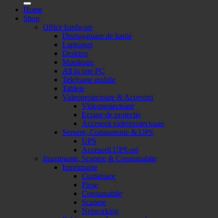
Home
Shop
Office hardware
Distrugatoare de hartie
Laptopuri
Desktop
Monitoare
All in one PC
Telefoane mobile
Tablete
Videoproiectoare & Accesorii
Videoproiectoare
Ecrane de proiectie
Accesorii videoproiectoare
Servere, Componente & UPS
UPS
Accesorii UPS-uri
Imprimante, Scanere & Consumabile
Imprimante
Copiatoare
Piese
Consumabile
Scanere
Networking