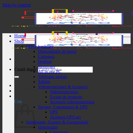
Skip to content
Home
Shop
Office hardware
Distrugatoare de hartie
Laptopuri
Desktop
Monitoare
Caută după:
All in one PC
Telefoane mobile
Tablete
Videoproiectoare & Accesorii
Autentificare / Înregistrare
Videoproiectoare
Coș /
0,00
lei
Ecrane de proiectie
Coș
Accesorii videoproiectoare
Servere, Componente & UPS
UPS
Accesorii UPS-uri
Imprimante, Scanere & Consumabile
Imprimante
Copiatoare