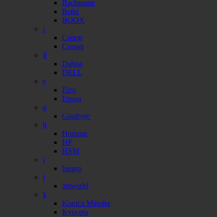
Bachmann
Benq
BOOX
c
Canon
Corsair
d
Dahua
DELL
e
Eizo
Epson
g
Gigabyte
h
Horizon
HP
HSM
i
Inepro
j
Jetworld
k
Konica Minolta
Kyocera