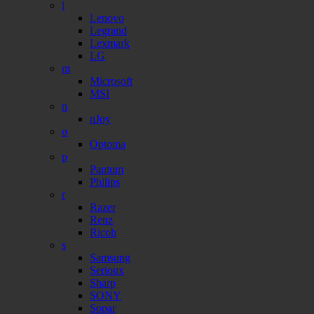
l
Lenovo
Legrand
Lexmark
LG
m
Microsoft
MSI
n
nJoy
o
Optoma
p
Pantum
Philips
r
Razer
Renz
Ricoh
s
Samsung
Serioux
Sharp
SONY
Sopar