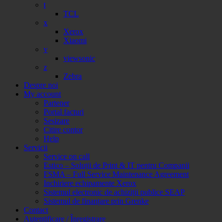
t
TCL
x
Xerox
Xiaomi
v
viewsonic
z
Zebra
Despre noi
My account
Partener
Portal facturi
Sesizare
Citire contor
Help
Servicii
Service on call
Estico – Soluții de Print & IT pentru Companii
FSMA – Full Service Maintenance Agreement
Inchiriere echipamente Xerox
Sistemul electronic de achiziții publice SEAP
Sistemul de finanțare prin Grenke
Contact
Autentificare / Înregistrare