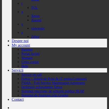
t
TCL
x
Xerox
Xiaomi
v
viewsonic
z
Zebra
Despre noi
My account
Partener
Portal facturi
Sesizare
Citire contor
Help
Servicii
Service on call
Estico – Soluții de Print & IT pentru Companii
FSMA – Full Service Maintenance Agreement
Inchiriere echipamente Xerox
Sistemul electronic de achiziții publice SEAP
Sistemul de finanțare prin Grenke
Contact