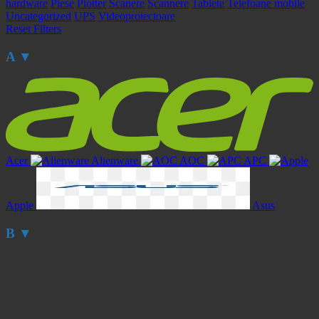
hardware
Piese
Plotter
Scanere
Scannere
Tablete
Telefoane mobile
Uncategorized
UPS
Videoproiectoare
Reset Filters
A
▼
Acer
Alienware
AOC
APC
Apple
Asus
B
▼