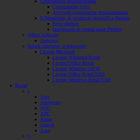
Echipamente departamentale
Consumabile OSG
Accesorii echipamente departamentale
Echipamente de productie tipografica digitala
Prese digitale
Imprimante de format mare Plottare
Office Software
Antivirus
Solutii enterprise si datacenter
Licente Microsoft
Licente Windows Retail
Licente Office Retail
Licente Windows OEM
Licente Office Retail ESD
Licente Windows Retail ESD
Brand
a
Acer
Alienware
AOC
APC
Apple
Asrock
Asus
b