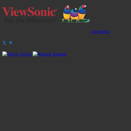
viewsonic
X
▼
Xerox
Xiaomi